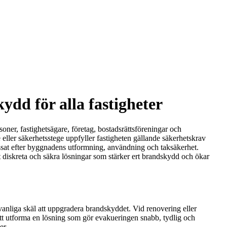
dd för alla fastigheter
ner, fastighetsägare, företag, bostadsrättsföreningar och
 eller säkerhetsstege uppfyller fastigheten gällande säkerhetskrav
assat efter byggnadens utformning, användning och taksäkerhet.
skt diskreta och säkra lösningar som stärker ert brandskydd och ökar
vanliga skäl att uppgradera brandskyddet. Vid renovering eller
 att utforma en lösning som gör evakueringen snabb, tydlig och
er.