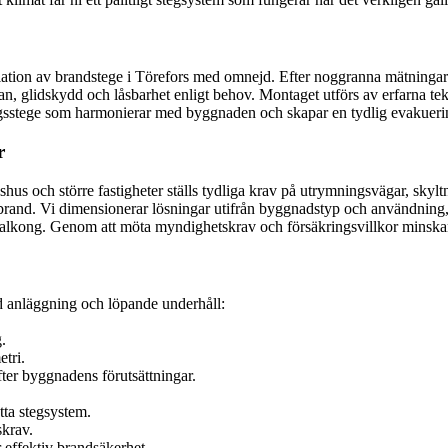
llation av brandstege i Törefors med omnejd. Efter noggranna mätningar 
n, glidskydd och låsbarhet enligt behov. Montaget utförs av erfarna tek
gsstege som harmonierar med byggnaden och skapar en tydlig evakuering
r
hus och större fastigheter ställs tydliga krav på utrymningsvägar, skyl
d brand. Vi dimensionerar lösningar utifrån byggnadstyp och användning, 
r balkong. Genom att möta myndighetskrav och försäkringsvillkor minskar
nd anläggning och löpande underhåll:
.
tri.
ter byggnadens förutsättningar.
ta stegsystem.
skrav.
 effektiv brandsäkerhet.