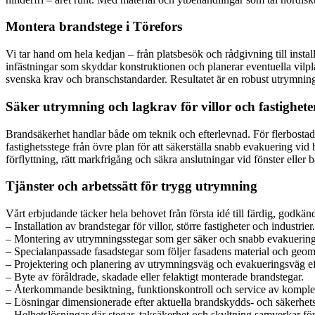
Montera brandstege i Törefors
Vi tar hand om hela kedjan – från platsbesök och rådgivning till insta
infästningar som skyddar konstruktionen och planerar eventuella vilpla
svenska krav och branschstandarder. Resultatet är en robust utrymnin
Säker utrymning och lagkrav för villor och fastighete
Brandsäkerhet handlar både om teknik och efterlevnad. För flerbostads
fastighetsstege från övre plan för att säkerställa snabb evakuering vi
förflyttning, rätt markfrigång och säkra anslutningar vid fönster elle
Tjänster och arbetssätt för trygg utrymning
Vårt erbjudande täcker hela behovet från första idé till färdig, godkä
– Installation av brandstegar för villor, större fastigheter och industrier.
– Montering av utrymningsstegar som ger säker och snabb evakuering
– Specialanpassade fasadstegar som följer fasadens material och geome
– Projektering och planering av utrymningsväg och evakueringsväg ef
– Byte av föråldrade, skadade eller felaktigt monterade brandstegar.
– Återkommande besiktning, funktionskontroll och service av komplet
– Lösningar dimensionerade efter aktuella brandskydds- och säkerhet
– Helhetslösningar där stegar, taksäkerhet och skyltning samverkar för