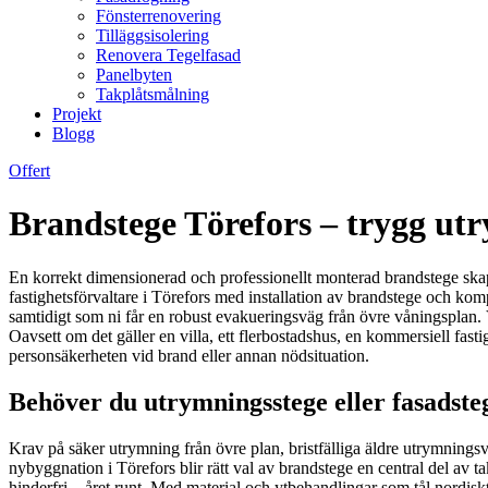
Fönsterrenovering
Tilläggsisolering
Renovera Tegelfasad
Panelbyten
Takplåtsmålning
Projekt
Blogg
Offert
Brandstege Törefors – trygg ut
En korrekt dimensionerad och professionellt monterad brandstege skapa
fastighetsförvaltare i Törefors med installation av brandstege och kom
samtidigt som ni får en robust evakueringsväg från övre våningsplan. 
Oavsett om det gäller en villa, ett flerbostadshus, en kommersiell fasti
personsäkerheten vid brand eller annan nödsituation.
Behöver du utrymningsstege eller fasadsteg
Krav på säker utrymning från övre plan, bristfälliga äldre utrymnings
nybyggnation i Törefors blir rätt val av brandstege en central del av 
hinderfri – året runt. Med material och ytbehandlingar som tål nordiskt 