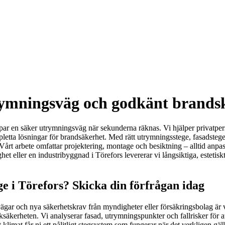
rymningsväg och godkänt brandsky
r en säker utrymningsväg när sekunderna räknas. Vi hjälper privatperso
pletta lösningar för brandsäkerhet. Med rätt utrymningsstege, fasadstege
Vårt arbete omfattar projektering, montage och besiktning – alltid anp
ghet eller en industribyggnad i Törefors levererar vi långsiktiga, esteti
e i Törefors? Skicka din förfrågan idag
vägar och nya säkerhetskrav från myndigheter eller försäkringsbolag är 
taksäkerheten. Vi analyserar fasad, utrymningspunkter och fallrisker för
klimat får ni ett pålitligt stegsystem som fungerar när det verkligen gäll