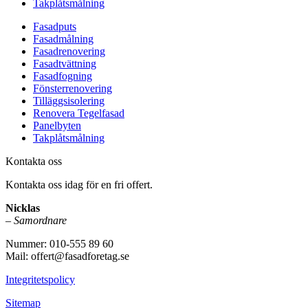
Takplåtsmålning
Fasadputs
Fasadmålning
Fasadrenovering
Fasadtvättning
Fasadfogning
Fönsterrenovering
Tilläggsisolering
Renovera Tegelfasad
Panelbyten
Takplåtsmålning
Kontakta oss
Kontakta oss idag för en fri offert.
Nicklas
–
Samordnare
Nummer: 010-555 89 60
Mail: offert@fasadforetag.se
Integritetspolicy
Sitemap