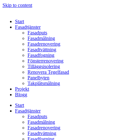
Skip to content
Start
Fasadtjänster
Fasadputs
Fasadmålning
Fasadrenovering
Fasadtvättning
Fasadfogning
Fönsterrenovering
Tilläggsisolering
Renovera Tegelfasad
Panelbyten
Takplåtsmålning
Projekt
Blogg
Start
Fasadtjänster
Fasadputs
Fasadmålning
Fasadrenovering
Fasadtvättning
Fasadfogning