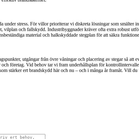
a under stress. För villor prioriterar vi diskreta lösningar som smälter i
t, vilplan och fallskydd. Industribyggnader kräver ofta extra robust utf
beständiga material och halkskyddade stegplan för att säkra funktionen i
spunkter, utgångar från övre våningar och placering av stegar så att ev
 och företag. Vid behov tar vi fram underhållsplan för kontrollinterva
e som stärker ert brandskydd här och nu – och i många år framåt. Vill du