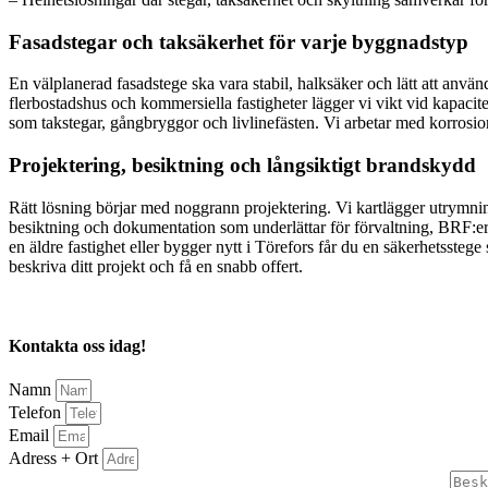
Fasadstegar och taksäkerhet för varje byggnadstyp
En välplanerad fasadstege ska vara stabil, halksäker och lätt att använd
flerbostadshus och kommersiella fastigheter lägger vi vikt vid kapacite
som takstegar, gångbryggor och livlinefästen. Vi arbetar med korrosions
Projektering, besiktning och långsiktigt brandskydd
Rätt lösning börjar med noggrann projektering. Vi kartlägger utrymning
besiktning och dokumentation som underlättar för förvaltning, BRF:er
en äldre fastighet eller bygger nytt i Törefors får du en säkerhetssteg
beskriva ditt projekt och få en snabb offert.
Kontakta oss idag!
Namn
Telefon
Email
Adress + Ort