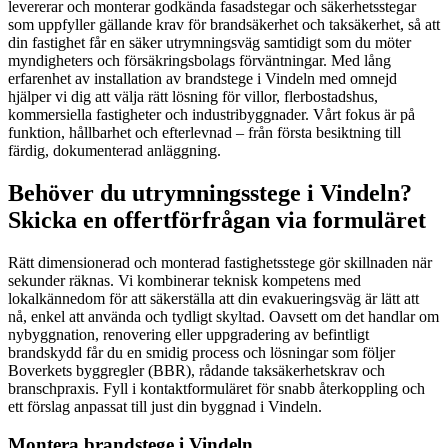
levererar och monterar godkända fasadstegar och säkerhetsstegar
som uppfyller gällande krav för brandsäkerhet och taksäkerhet, så att
din fastighet får en säker utrymningsväg samtidigt som du möter
myndigheters och försäkringsbolags förväntningar. Med lång
erfarenhet av installation av brandstege i Vindeln med omnejd
hjälper vi dig att välja rätt lösning för villor, flerbostadshus,
kommersiella fastigheter och industribyggnader. Vårt fokus är på
funktion, hållbarhet och efterlevnad – från första besiktning till
färdig, dokumenterad anläggning.
Behöver du utrymningsstege i Vindeln?
Skicka en offertförfrågan via formuläret
Rätt dimensionerad och monterad fastighetsstege gör skillnaden när
sekunder räknas. Vi kombinerar teknisk kompetens med
lokalkännedom för att säkerställa att din evakueringsväg är lätt att
nå, enkel att använda och tydligt skyltad. Oavsett om det handlar om
nybyggnation, renovering eller uppgradering av befintligt
brandskydd får du en smidig process och lösningar som följer
Boverkets byggregler (BBR), rådande taksäkerhetskrav och
branschpraxis. Fyll i kontaktformuläret för snabb återkoppling och
ett förslag anpassat till just din byggnad i Vindeln.
Montera brandstege i Vindeln