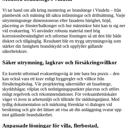
Vi tar hand om allt kring montering av brandstege i Vindeln – från
platsbesök och mätning till säkra infästningar och driftsättning. Varje
utrymningsstege dimensioneras efter fasadens bärighet, höjd,
placering av fönster/balkonger och hur människor bäst kan ta sig ner
vid evakuering. Vi använder robusta material med hög
korrosionsbeständighet och utformar lösningen så att den blir både
diskret och tillgänglig. Resultatet blir en trygg utrymningsväg som
stärker din fastighets brandskydd och uppfyller gällande
säkerhetskrav.
Säker utrymning, lagkrav och försäkringsvillkor
En korrekt utformad evakueringsväg är inte bara bra praxis – den
kan också vara ett krav enligt byggregler och villkor från
försäkringsbolag. Vår projektering säkerställer att fasadstege,
skyddsbågar, vilplan och nedstigningspunkter placeras och utförs
enligt regelverk och rekommendationer. För verksamhetslokaler
väger vi även in arbetsmiljö och tillträde för räddningstjänst. Med
tydlig dokumentation och märkning förenklar vi dialogen vid
besiktning och gör det lättare att visa att din anläggning svarar upp
mot gällande brandsäkerhet.
Anpassade lösningar för villa, flerbostad,