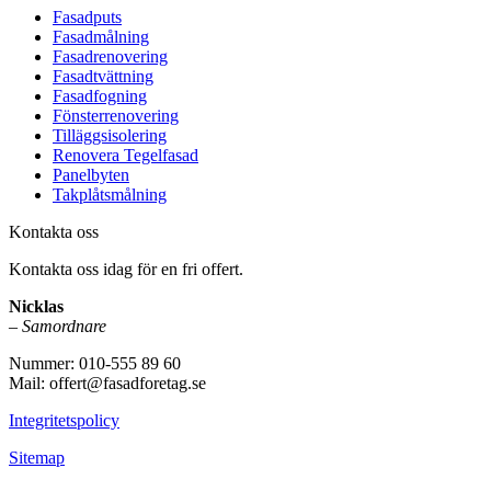
Fasadputs
Fasadmålning
Fasadrenovering
Fasadtvättning
Fasadfogning
Fönsterrenovering
Tilläggsisolering
Renovera Tegelfasad
Panelbyten
Takplåtsmålning
Kontakta oss
Kontakta oss idag för en fri offert.
Nicklas
–
Samordnare
Nummer: 010-555 89 60
Mail: offert@fasadforetag.se
Integritetspolicy
Sitemap