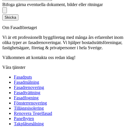
Bifoga gärna eventuella dokument, bilder eller ritningar
Skicka
Om Fasadföretaget
Vi är ett professionellt byggföretag med många års erfarenhet inom
olika typer av fasadrenoveringar. Vi hjälper bostadsrättsföreningar,
fastighetsägare, företag & privatpersoner i hela Sverige.
Välkommen att kontakta oss redan idag!
Våra tjänster
Fasadputs
Fasadmålning
Fasadrenovering
Fasadtvättning
Fasadfogning
Fönsterrenovering
Tilläggsisolering
Renovera Tegelfasad
Panelbyten
Takplåtsmålning