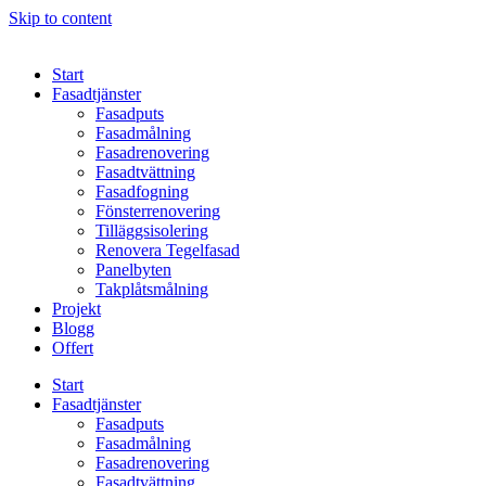
Skip to content
Start
Fasadtjänster
Fasadputs
Fasadmålning
Fasadrenovering
Fasadtvättning
Fasadfogning
Fönsterrenovering
Tilläggsisolering
Renovera Tegelfasad
Panelbyten
Takplåtsmålning
Projekt
Blogg
Offert
Start
Fasadtjänster
Fasadputs
Fasadmålning
Fasadrenovering
Fasadtvättning