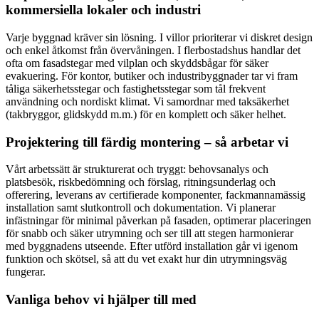
kommersiella lokaler och industri
Varje byggnad kräver sin lösning. I villor prioriterar vi diskret design
och enkel åtkomst från övervåningen. I flerbostadshus handlar det
ofta om fasadstegar med vilplan och skyddsbågar för säker
evakuering. För kontor, butiker och industribyggnader tar vi fram
tåliga säkerhetsstegar och fastighetsstegar som tål frekvent
användning och nordiskt klimat. Vi samordnar med taksäkerhet
(takbryggor, glidskydd m.m.) för en komplett och säker helhet.
Projektering till färdig montering – så arbetar vi
Vårt arbetssätt är strukturerat och tryggt: behovsanalys och
platsbesök, riskbedömning och förslag, ritningsunderlag och
offerering, leverans av certifierade komponenter, fackmannamässig
installation samt slutkontroll och dokumentation. Vi planerar
infästningar för minimal påverkan på fasaden, optimerar placeringen
för snabb och säker utrymning och ser till att stegen harmonierar
med byggnadens utseende. Efter utförd installation går vi igenom
funktion och skötsel, så att du vet exakt hur din utrymningsväg
fungerar.
Vanliga behov vi hjälper till med