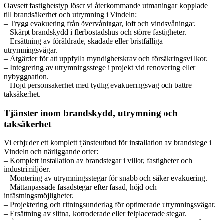
Oavsett fastighetstyp löser vi återkommande utmaningar kopplade
till brandsäkerhet och utrymning i Vindeln:
– Trygg evakuering från övervåningar, loft och vindsvåningar.
– Skärpt brandskydd i flerbostadshus och större fastigheter.
– Ersättning av föråldrade, skadade eller bristfälliga
utrymningsvägar.
– Åtgärder för att uppfylla myndighetskrav och försäkringsvillkor.
– Integrering av utrymningsstege i projekt vid renovering eller
nybyggnation.
– Höjd personsäkerhet med tydlig evakueringsväg och bättre
taksäkerhet.
Tjänster inom brandskydd, utrymning och
taksäkerhet
Vi erbjuder ett komplett tjänsteutbud för installation av brandstege i
Vindeln och närliggande orter:
– Komplett installation av brandstegar i villor, fastigheter och
industrimiljöer.
– Montering av utrymningsstegar för snabb och säker evakuering.
– Måttanpassade fasadstegar efter fasad, höjd och
infästningsmöjligheter.
– Projektering och ritningsunderlag för optimerade utrymningsvägar.
– Ersättning av slitna, korroderade eller felplacerade stegar.