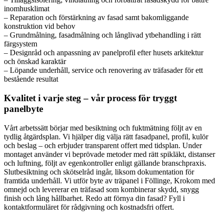
inomhusklimat
– Reparation och förstärkning av fasad samt bakomliggande
konstruktion vid behov
– Grundmålning, fasadmålning och långlivad ytbehandling i rätt
färgsystem
– Designråd och anpassning av panelprofil efter husets arkitektur
och önskad karaktär
– Löpande underhåll, service och renovering av träfasader för ett
bestående resultat
Kvalitet i varje steg – vår process för tryggt
panelbyte
Vårt arbetssätt börjar med besiktning och fuktmätning följt av en
tydlig åtgärdsplan. Vi hjälper dig välja rätt fasadpanel, profil, kulör
och beslag – och erbjuder transparent offert med tidsplan. Under
montaget använder vi beprövade metoder med rätt spikläkt, distanser
och luftning, följt av egenkontroller enligt gällande branschpraxis.
Slutbesiktning och skötselråd ingår, liksom dokumentation för
framtida underhåll. Vi utför byte av träpanel i Föllinge, Krokom med
omnejd och levererar en träfasad som kombinerar skydd, snygg
finish och lång hållbarhet. Redo att förnya din fasad? Fyll i
kontaktformuläret för rådgivning och kostnadsfri offert.