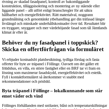
rivning av skadad fasadpanel, kontroll av bakomliggande
konstruktion, tilläggsisolering och montering av ny stående eller
liggande panel – allt utfört enligt branschregler för att säkra
hållbarhet och energieffektivitet. Rätt materialval, noggrann
grundmålning och genomtänkt ytbehandling ger din träfasad längre
livslängd och minskade underhållskostnader över tid. Resultatet blir
en tryggare, snyggare och mer värdehöjande fasad som tål Jämtlands
klimat år efter år.
Behöver du ny fasadpanel i toppskick?
Skicka en offertförfrågan via formuläret
Vi erbjuder kostnadsfri platsbesiktning, tydliga förslag och fasta
offerter för byte av träpanel i Föllinge. Oavsett om det gäller ett
fritidshus, en villa, en större fastighet eller en BRF tar vi fram en
lösning som maximerar fasadskydd, energieffektivitet och estetik.
Fyll i kontaktformuläret så återkommer vi snabbt med
rekommendationer och prisbild.
Byta träpanel i Föllinge – lokalkunnande som står
emot väder och vind
Föllinges förhållanden med snölaster, blåst och temperaturskiftningar