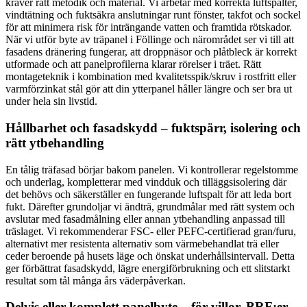
kräver rätt metodik och material. Vi arbetar med korrekta luftspalter,
vindtätning och fuktsäkra anslutningar runt fönster, takfot och sockel
för att minimera risk för inträngande vatten och framtida rötskador.
När vi utför byte av träpanel i Föllinge och närområdet ser vi till att
fasadens dränering fungerar, att droppnäsor och plåtbleck är korrekt
utformade och att panelprofilerna klarar rörelser i träet. Rätt
montageteknik i kombination med kvalitetsspik/skruv i rostfritt eller
varmförzinkat stål gör att din ytterpanel håller längre och ser bra ut
under hela sin livstid.
Hållbarhet och fasadskydd – fuktspärr, isolering och
rätt ytbehandling
En tålig träfasad börjar bakom panelen. Vi kontrollerar regelstomme
och underlag, kompletterar med vindduk och tilläggsisolering där
det behövs och säkerställer en fungerande luftspalt för att leda bort
fukt. Därefter grundoljar vi ändträ, grundmålar med rätt system och
avslutar med fasadmålning eller annan ytbehandling anpassad till
träslaget. Vi rekommenderar FSC- eller PEFC-certifierad gran/furu,
alternativt mer resistenta alternativ som värmebehandlat trä eller
ceder beroende på husets läge och önskat underhållsintervall. Detta
ger förbättrat fasadskydd, lägre energiförbrukning och ett slitstarkt
resultat som tål många års väderpåverkan.
Delvis eller komplett panelbyte – för villor, BRF:er,