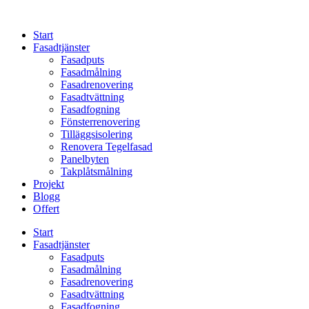
Skip
to
Start
content
Fasadtjänster
Fasadputs
Fasadmålning
Fasadrenovering
Fasadtvättning
Fasadfogning
Fönsterrenovering
Tilläggsisolering
Renovera Tegelfasad
Panelbyten
Takplåtsmålning
Projekt
Blogg
Offert
Start
Fasadtjänster
Fasadputs
Fasadmålning
Fasadrenovering
Fasadtvättning
Fasadfogning