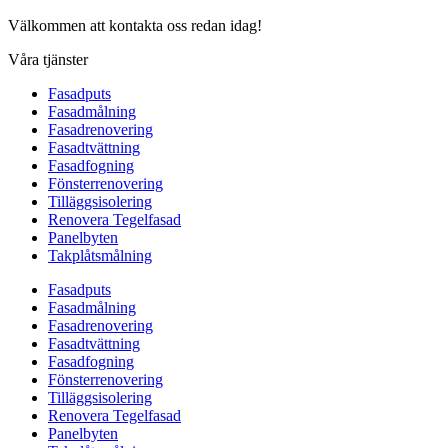
Välkommen att kontakta oss redan idag!
Våra tjänster
Fasadputs
Fasadmålning
Fasadrenovering
Fasadtvättning
Fasadfogning
Fönsterrenovering
Tilläggsisolering
Renovera Tegelfasad
Panelbyten
Takplåtsmålning
Fasadputs
Fasadmålning
Fasadrenovering
Fasadtvättning
Fasadfogning
Fönsterrenovering
Tilläggsisolering
Renovera Tegelfasad
Panelbyten