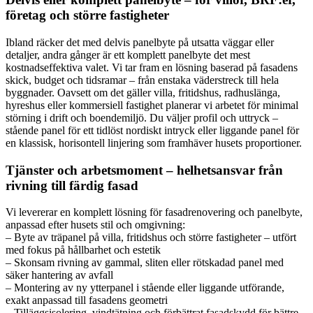
företag och större fastigheter
Ibland räcker det med delvis panelbyte på utsatta väggar eller
detaljer, andra gånger är ett komplett panelbyte det mest
kostnadseffektiva valet. Vi tar fram en lösning baserad på fasadens
skick, budget och tidsramar – från enstaka väderstreck till hela
byggnader. Oavsett om det gäller villa, fritidshus, radhuslänga,
hyreshus eller kommersiell fastighet planerar vi arbetet för minimal
störning i drift och boendemiljö. Du väljer profil och uttryck –
stående panel för ett tidlöst nordiskt intryck eller liggande panel för
en klassisk, horisontell linjering som framhäver husets proportioner.
Tjänster och arbetsmoment – helhetsansvar från
rivning till färdig fasad
Vi levererar en komplett lösning för fasadrenovering och panelbyte,
anpassad efter husets stil och omgivning:
– Byte av träpanel på villa, fritidshus och större fastigheter – utfört
med fokus på hållbarhet och estetik
– Skonsam rivning av gammal, sliten eller rötskadad panel med
säker hantering av avfall
– Montering av ny ytterpanel i stående eller liggande utförande,
exakt anpassad till fasadens geometri
– Tilläggsisolering, vindtätning och förbättrat fasadskydd för bättre