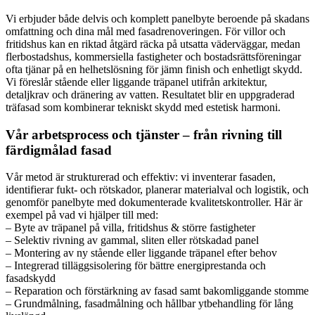
Vi erbjuder både delvis och komplett panelbyte beroende på skadans
omfattning och dina mål med fasadrenoveringen. För villor och
fritidshus kan en riktad åtgärd räcka på utsatta väderväggar, medan
flerbostadshus, kommersiella fastigheter och bostadsrättsföreningar
ofta tjänar på en helhetslösning för jämn finish och enhetligt skydd.
Vi föreslår stående eller liggande träpanel utifrån arkitektur,
detaljkrav och dränering av vatten. Resultatet blir en uppgraderad
träfasad som kombinerar tekniskt skydd med estetisk harmoni.
Vår arbetsprocess och tjänster – från rivning till
färdigmålad fasad
Vår metod är strukturerad och effektiv: vi inventerar fasaden,
identifierar fukt- och rötskador, planerar materialval och logistik, och
genomför panelbyte med dokumenterade kvalitetskontroller. Här är
exempel på vad vi hjälper till med:
– Byte av träpanel på villa, fritidshus & större fastigheter
– Selektiv rivning av gammal, sliten eller rötskadad panel
– Montering av ny stående eller liggande träpanel efter behov
– Integrerad tilläggsisolering för bättre energiprestanda och
fasadskydd
– Reparation och förstärkning av fasad samt bakomliggande stomme
– Grundmålning, fasadmålning och hållbar ytbehandling för lång