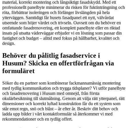
material, korrekt montering och långsiktigt fasadskydd. Med ett
professionellt panelbyte minimerar du risken för fuktinträngning och
röta, förbättrar isoleringen och förlänger livslängden på hela
ytterväggen. Samtidigt får husets fasadpanel ett nytt, välvårdat
utseende som höjer värdet och trivseln. Oavsett om du behöver en
omfattande fasadrenovering, ett komplett panelbyte eller en riktad
insats på utsatta väderväggar erbjuder vi en lösning som passar din
fastighet och budget – alltid med fokus på hållbarhet, kvalitet och
design.
Behöver du pålitlig fasadservice i
Husum? Skicka en offertförfrågan via
formuläret
Söker du en partner som kombinerar fackmannamässig montering
med tydlig kommunikation och trygga tidsplaner? Vi utför panelbyte
och fasadrenovering i Husum med omnejd, från första
okulärbesiktning till slutmålning. Genom att välja rätt ytterpanel, rätt
dimensioner och korrekt luftad konstruktion får du ett system som
står emot regn, snö och blåst – år efter år. Beskriv ditt behov och
ladda upp bilder i vårt kontaktformulär så återkommer vi med
rekommendationer och en tydlig offert.