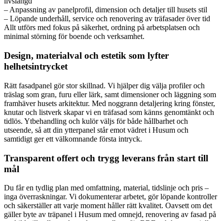
livslängd
– Anpassning av panelprofil, dimension och detaljer till husets stil
– Löpande underhåll, service och renovering av träfasader över tid
Allt utförs med fokus på säkerhet, ordning på arbetsplatsen och
minimal störning för boende och verksamhet.
Design, materialval och estetik som lyfter
helhetsintrycket
Rätt fasadpanel gör stor skillnad. Vi hjälper dig välja profiler och
träslag som gran, furu eller lärk, samt dimensioner och läggning som
framhäver husets arkitektur. Med noggrann detaljering kring fönster,
knutar och listverk skapar vi en träfasad som känns genomtänkt och
tidlös. Ytbehandling och kulör väljs för både hållbarhet och
utseende, så att din ytterpanel står emot vädret i Husum och
samtidigt ger ett välkomnande första intryck.
Transparent offert och trygg leverans från start till
mål
Du får en tydlig plan med omfattning, material, tidslinje och pris –
inga överraskningar. Vi dokumenterar arbetet, gör löpande kontroller
och säkerställer att varje moment håller rätt kvalitet. Oavsett om det
gäller byte av träpanel i Husum med omnejd, renovering av fasad på