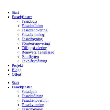
Skip
to
Start
content
Fasadtjänster
Fasadputs
Fasadmålning
Fasadrenovering
Fasadtvättning
Fasadfogning
Fönsterrenovering
Tilläggsisolering
Renovera Tegelfasad
Panelbyten
Takplåtsmålning
Projekt
Blogg
Offert
Start
Fasadtjänster
Fasadputs
Fasadmålning
Fasadrenovering
Fasadtvättning
Fasadfogning