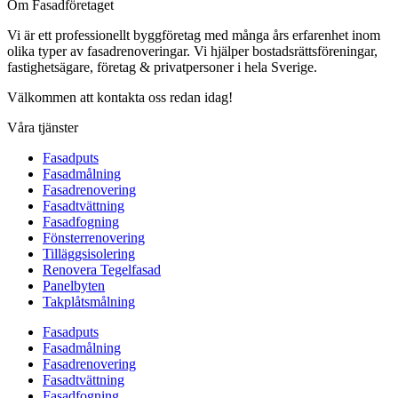
Om Fasadföretaget
Vi är ett professionellt byggföretag med många års erfarenhet inom
olika typer av fasadrenoveringar. Vi hjälper bostadsrättsföreningar,
fastighetsägare, företag & privatpersoner i hela Sverige.
Välkommen att kontakta oss redan idag!
Våra tjänster
Fasadputs
Fasadmålning
Fasadrenovering
Fasadtvättning
Fasadfogning
Fönsterrenovering
Tilläggsisolering
Renovera Tegelfasad
Panelbyten
Takplåtsmålning
Fasadputs
Fasadmålning
Fasadrenovering
Fasadtvättning
Fasadfogning