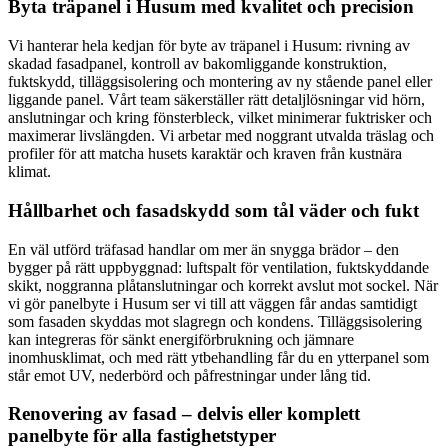
Byta träpanel i Husum med kvalitet och precision
Vi hanterar hela kedjan för byte av träpanel i Husum: rivning av
skadad fasadpanel, kontroll av bakomliggande konstruktion,
fuktskydd, tilläggsisolering och montering av ny stående panel eller
liggande panel. Vårt team säkerställer rätt detaljlösningar vid hörn,
anslutningar och kring fönsterbleck, vilket minimerar fuktrisker och
maximerar livslängden. Vi arbetar med noggrant utvalda träslag och
profiler för att matcha husets karaktär och kraven från kustnära
klimat.
Hållbarhet och fasadskydd som tål väder och fukt
En väl utförd träfasad handlar om mer än snygga brädor – den
bygger på rätt uppbyggnad: luftspalt för ventilation, fuktskyddande
skikt, noggranna plåtanslutningar och korrekt avslut mot sockel. När
vi gör panelbyte i Husum ser vi till att väggen får andas samtidigt
som fasaden skyddas mot slagregn och kondens. Tilläggsisolering
kan integreras för sänkt energiförbrukning och jämnare
inomhusklimat, och med rätt ytbehandling får du en ytterpanel som
står emot UV, nederbörd och påfrestningar under lång tid.
Renovering av fasad – delvis eller komplett
panelbyte för alla fastighetstyper