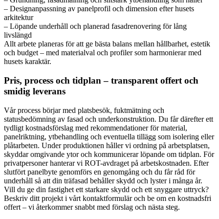
– Designanpassning av panelprofil och dimension efter husets
arkitektur
– Löpande underhåll och planerad fasadrenovering för lång
livslängd
Allt arbete planeras för att ge bästa balans mellan hållbarhet, estetik
och budget – med materialval och profiler som harmonierar med
husets karaktär.
Pris, process och tidplan – transparent offert och
smidig leverans
Vår process börjar med platsbesök, fuktmätning och
statusbedömning av fasad och underkonstruktion. Du får därefter ett
tydligt kostnadsförslag med rekommendationer för material,
panelriktning, ytbehandling och eventuella tillägg som isolering eller
plåtarbeten. Under produktionen håller vi ordning på arbetsplatsen,
skyddar omgivande ytor och kommunicerar löpande om tidplan. För
privatpersoner hanterar vi ROT-avdraget på arbetskostnaden. Efter
slutfört panelbyte genomförs en genomgång och du får råd för
underhåll så att din träfasad behåller skydd och lyster i många år.
Vill du ge din fastighet ett starkare skydd och ett snyggare uttryck?
Beskriv ditt projekt i vårt kontaktformulär och be om en kostnadsfri
offert – vi återkommer snabbt med förslag och nästa steg.