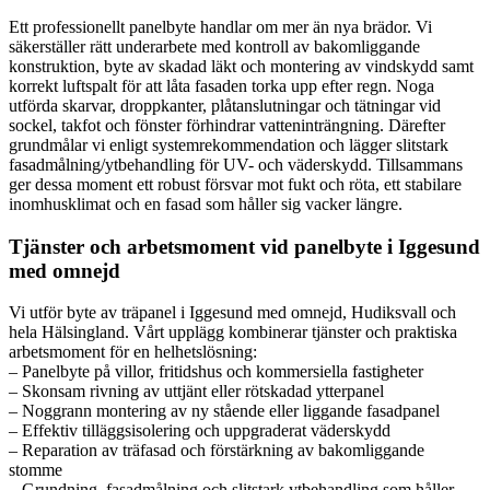
Ett professionellt panelbyte handlar om mer än nya brädor. Vi
säkerställer rätt underarbete med kontroll av bakomliggande
konstruktion, byte av skadad läkt och montering av vindskydd samt
korrekt luftspalt för att låta fasaden torka upp efter regn. Noga
utförda skarvar, droppkanter, plåtanslutningar och tätningar vid
sockel, takfot och fönster förhindrar vatteninträngning. Därefter
grundmålar vi enligt systemrekommendation och lägger slitstark
fasadmålning/ytbehandling för UV- och väderskydd. Tillsammans
ger dessa moment ett robust försvar mot fukt och röta, ett stabilare
inomhusklimat och en fasad som håller sig vacker längre.
Tjänster och arbetsmoment vid panelbyte i Iggesund
med omnejd
Vi utför byte av träpanel i Iggesund med omnejd, Hudiksvall och
hela Hälsingland. Vårt upplägg kombinerar tjänster och praktiska
arbetsmoment för en helhetslösning:
– Panelbyte på villor, fritidshus och kommersiella fastigheter
– Skonsam rivning av uttjänt eller rötskadad ytterpanel
– Noggrann montering av ny stående eller liggande fasadpanel
– Effektiv tilläggsisolering och uppgraderat väderskydd
– Reparation av träfasad och förstärkning av bakomliggande
stomme
– Grundning, fasadmålning och slitstark ytbehandling som håller