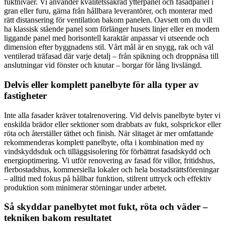
fuktnivåer. Vi använder kvalitetssäkrad ytterpanel och fasadpanel i
gran eller furu, gärna från hållbara leverantörer, och monterar med
rätt distansering för ventilation bakom panelen. Oavsett om du vill
ha klassisk stående panel som förlänger husets linjer eller en modern
liggande panel med horisontell karaktär anpassar vi utseende och
dimension efter byggnadens stil. Vårt mål är en snygg, rak och väl
ventilerad träfasad där varje detalj – från spikning och droppnäsa till
anslutningar vid fönster och knutar – borgar för lång livslängd.
Delvis eller komplett panelbyte för alla typer av
fastigheter
Inte alla fasader kräver totalrenovering. Vid delvis panelbyte byter vi
enskilda brädor eller sektioner som drabbats av fukt, solsprickor eller
röta och återställer täthet och finish. När slitaget är mer omfattande
rekommenderas komplett panelbyte, ofta i kombination med ny
vindskyddsduk och tilläggsisolering för förbättrat fasadskydd och
energioptimering. Vi utför renovering av fasad för villor, fritidshus,
flerbostadshus, kommersiella lokaler och hela bostadsrättsföreningar
– alltid med fokus på hållbar funktion, stilrent uttryck och effektiv
produktion som minimerar störningar under arbetet.
Så skyddar panelbytet mot fukt, röta och väder –
tekniken bakom resultatet