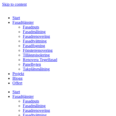
Skip to content
Start
Fasadtjänster
Fasadputs
Fasadmålning
Fasadrenovering
Fasadtvättning
Fasadfogning
Fönsterrenovering
Tilläggsisolering
Renovera Tegelfasad
Panelbyten
Takplåtsmålning
Projekt
Blogg
Offert
Start
Fasadtjänster
Fasadputs
Fasadmålning
Fasadrenovering
Fasadtvättning