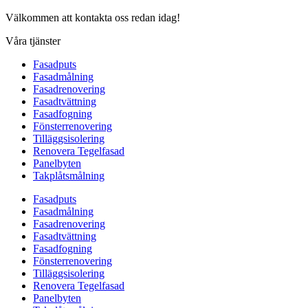
Välkommen att kontakta oss redan idag!
Våra tjänster
Fasadputs
Fasadmålning
Fasadrenovering
Fasadtvättning
Fasadfogning
Fönsterrenovering
Tilläggsisolering
Renovera Tegelfasad
Panelbyten
Takplåtsmålning
Fasadputs
Fasadmålning
Fasadrenovering
Fasadtvättning
Fasadfogning
Fönsterrenovering
Tilläggsisolering
Renovera Tegelfasad
Panelbyten