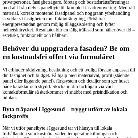
privatpersoner, fastighetsägare, företag och bostadsrättsföreningar
med allt från delvis panelbyte till komplett fasadrenovering. Med rätt
material, korrekt monterad fasadpanel och noggrann ytbehandling
skyddar vi fastigheten mot fuktinträngning, förbättrar
energiprestandan genom möjlig tilläggsisolering och lyfter
helhetsintrycket. Resultatet blir en tålig träfasad som håller över tid –
estetiskt, funktionellt och hållbart.
Behöver du uppgradera fasaden? Be om
en kostnadsfri offert via formuläret
Vi erbjuder rådgivning, besiktning och ett tydligt förslag anpassat till
din fastighet och budget. Få hjälp med materialval, profil (stående
panel eller liggande panel), färgsystem och detaljer som ger huset
både karaktär och skydd. Skicka in din förfrågan via vårt
kontaktformulär så återkommer vi snabbt med prisindikation och
tidplan.
Byta träpanel i Iggesund – tryggt utfört av lokala
fackproffs
När vi utför panelbyte i Iggesund tar vi hänsyn till lokala
förhållanden som kustnära väder, temperaturskiftningar och