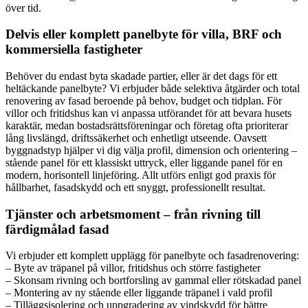
över tid.
Delvis eller komplett panelbyte för villa, BRF och
kommersiella fastigheter
Behöver du endast byta skadade partier, eller är det dags för ett
heltäckande panelbyte? Vi erbjuder både selektiva åtgärder och total
renovering av fasad beroende på behov, budget och tidplan. För
villor och fritidshus kan vi anpassa utförandet för att bevara husets
karaktär, medan bostadsrättsföreningar och företag ofta prioriterar
lång livslängd, driftssäkerhet och enhetligt utseende. Oavsett
byggnadstyp hjälper vi dig välja profil, dimension och orientering –
stående panel för ett klassiskt uttryck, eller liggande panel för en
modern, horisontell linjeföring. Allt utförs enligt god praxis för
hållbarhet, fasadskydd och ett snyggt, professionellt resultat.
Tjänster och arbetsmoment – från rivning till
färdigmålad fasad
Vi erbjuder ett komplett upplägg för panelbyte och fasadrenovering:
– Byte av träpanel på villor, fritidshus och större fastigheter
– Skonsam rivning och bortforsling av gammal eller rötskadad panel
– Montering av ny stående eller liggande träpanel i vald profil
– Tilläggsisolering och uppgradering av vindskydd för bättre