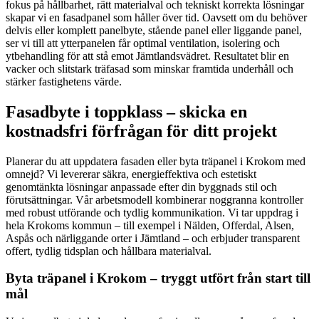
fokus på hållbarhet, rätt materialval och tekniskt korrekta lösningar
skapar vi en fasadpanel som håller över tid. Oavsett om du behöver
delvis eller komplett panelbyte, stående panel eller liggande panel,
ser vi till att ytterpanelen får optimal ventilation, isolering och
ytbehandling för att stå emot Jämtlandsvädret. Resultatet blir en
vacker och slitstark träfasad som minskar framtida underhåll och
stärker fastighetens värde.
Fasadbyte i toppklass – skicka en
kostnadsfri förfrågan för ditt projekt
Planerar du att uppdatera fasaden eller byta träpanel i Krokom med
omnejd? Vi levererar säkra, energieffektiva och estetiskt
genomtänkta lösningar anpassade efter din byggnads stil och
förutsättningar. Vår arbetsmodell kombinerar noggranna kontroller
med robust utförande och tydlig kommunikation. Vi tar uppdrag i
hela Krokoms kommun – till exempel i Nälden, Offerdal, Alsen,
Aspås och närliggande orter i Jämtland – och erbjuder transparent
offert, tydlig tidsplan och hållbara materialval.
Byta träpanel i Krokom – tryggt utfört från start till
mål