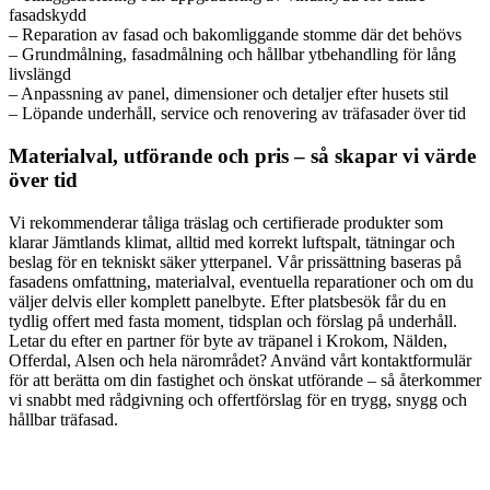
fasadskydd
– Reparation av fasad och bakomliggande stomme där det behövs
– Grundmålning, fasadmålning och hållbar ytbehandling för lång
livslängd
– Anpassning av panel, dimensioner och detaljer efter husets stil
– Löpande underhåll, service och renovering av träfasader över tid
Materialval, utförande och pris – så skapar vi värde
över tid
Vi rekommenderar tåliga träslag och certifierade produkter som
klarar Jämtlands klimat, alltid med korrekt luftspalt, tätningar och
beslag för en tekniskt säker ytterpanel. Vår prissättning baseras på
fasadens omfattning, materialval, eventuella reparationer och om du
väljer delvis eller komplett panelbyte. Efter platsbesök får du en
tydlig offert med fasta moment, tidsplan och förslag på underhåll.
Letar du efter en partner för byte av träpanel i Krokom, Nälden,
Offerdal, Alsen och hela närområdet? Använd vårt kontaktformulär
för att berätta om din fastighet och önskat utförande – så återkommer
vi snabbt med rådgivning och offertförslag för en trygg, snygg och
hållbar träfasad.