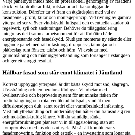
Varje panelbyte inleds med en professionell genomgång av fasadens
skick: vi kontrollerar fukt, rötskador och bakomliggande
konstruktion. Därefter tar vi fram en åtgärdsplan med val av
fasadpanel, profil, kulör och montageprincip. Vid rivning av gammal
ytterpanel ser vi över vindskydd, luftspalt och eventuella skador på
regelverk, syll och anslutningar. Behöver du tilläggsisolering
integreras det i samma arbetsmoment för att förbättra både
energiprestanda och fasadskydd. Slutligen monteras ny stående eller
liggande panel med rätt infästning, droppnäsa, tätningar och
plåtbeslag runt fönster, takfot och hörn. Vi avslutar med
grundmålning och målning/ytbehandling som förlänger livslängden
och ger ett snyggt resultat.
Hållbar fasad som står emot klimatet i Jämtland
Korrekt uppbyggd ytterpanel är ditt bästa skydd mot snö, slagregn,
UV-strålning och temperaturskiftningar. Vi arbetar med
kvalitetsvirke och beprövade system för att minska risken för
fuktinträngning och röta: ventilerad luftspalt, vindtät men
diffusionsöppen duk, samt rostfri eller varmförzinkad infästning.
Med rätt ytbehandling och underhållsplan håller din träfasad sig ren
och motståndskraftig längre. Vill du samtidigt sänka
energiförbrukningen planerar vi in tilläggsisolering utan att
kompromissa med fasadens uttryck. På så sätt kombinerar vi
fasadrenovering, funktion och estetik – en investering som lönar sig