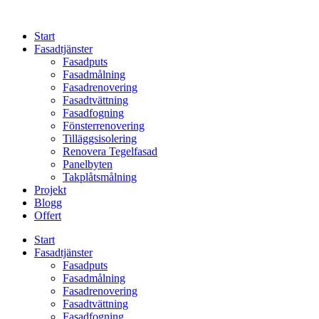
Skip
to
Start
content
Fasadtjänster
Fasadputs
Fasadmålning
Fasadrenovering
Fasadtvättning
Fasadfogning
Fönsterrenovering
Tilläggsisolering
Renovera Tegelfasad
Panelbyten
Takplåtsmålning
Projekt
Blogg
Offert
Start
Fasadtjänster
Fasadputs
Fasadmålning
Fasadrenovering
Fasadtvättning
Fasadfogning