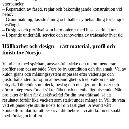
ytterpanelen
– Reparation av fasad, reglar och bakomliggande konstruktion vid
behov
– Grundmålning, fasadmålning och hållbar ytbehandling för längre
livslängd
– Design- och profilval som harmonierar med husets arkitektur
– Löpande underhåll, service och renovering av träfasader över tid
Hållbarhet och design – rätt material, profil och
finish för Norsjö
Vi arbetar med spårbart, ansvarsfullt virke och rekommenderar
profiler som passar både Norsjös byggtradition och din smak. Val av
kulör, glans och målningssystem anpassas efter väderläge och
ljusförhållanden för optimal beständighet och ett välkomnande
intryck. Tillbehör som bleck, beslag och detaljer runt fönster och
dörrar integreras för att säkra täthet och ett enhetligt utseende. När
projektet är klart får du skötselråd för din nya träfasad, så att
resultatet förblir lika vackert som starkt under många år. Vill du veta
vad ett panelbyte skulle kosta för din fastighet? Använd vårt
kontaktformulär för att beskriva ditt behov – vi återkommer snabbt
med förslag och offert.