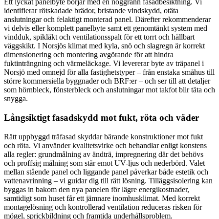
Ett lyckat panelbyte börjar med en noggrann fasadbesiktning. Vi
identifierar rötskadade brädor, bristande vindskydd, otäta
anslutningar och felaktigt monterad panel. Därefter rekommenderar
vi delvis eller komplett panelbyte samt ett genomtänkt system med
vindduk, spikläkt och ventilationsspalt för ett torrt och hållbart
väggskikt. I Norsjös klimat med kyla, snö och slagregn är korrekt
dimensionering och montering avgörande för att hindra
fuktinträngning och värmeläckage. Vi levererar byte av träpanel i
Norsjö med omnejd för alla fastighetstyper – från enstaka småhus till
större kommersiella byggnader och BRF:er – och ser till att detaljer
som hörnbleck, fönsterbleck och anslutningar mot takfot blir täta och
snygga.
Långsiktigt fasadskydd mot fukt, röta och väder
Rätt uppbyggd träfasad skyddar bärande konstruktioner mot fukt
och röta. Vi använder kvalitetsvirke och behandlar enligt konstens
alla regler: grundmålning av ändträ, impregnering där det behövs
och proffsig målning som står emot UV-ljus och nederbörd. Valet
mellan stående panel och liggande panel påverkar både estetik och
vattenavrinning – vi guidar dig till rätt lösning. Tilläggsisolering kan
byggas in bakom den nya panelen för lägre energikostnader,
samtidigt som huset får ett jämnare inomhusklimat. Med korrekt
montagelösning och kontrollerad ventilation reduceras risken för
mögel, sprickbildning och framtida underhållsproblem.