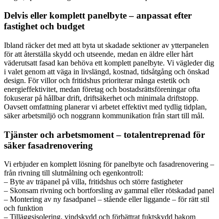
Delvis eller komplett panelbyte – anpassat efter
fastighet och budget
Ibland räcker det med att byta ut skadade sektioner av ytterpanelen
för att återställa skydd och utseende, medan en äldre eller hårt
väderutsatt fasad kan behöva ett komplett panelbyte. Vi vägleder dig
i valet genom att väga in livslängd, kostnad, tidsåtgång och önskad
design. För villor och fritidshus prioriterar många estetik och
energieffektivitet, medan företag och bostadsrättsföreningar ofta
fokuserar på hållbar drift, driftsäkerhet och minimala driftstopp.
Oavsett omfattning planerar vi arbetet effektivt med tydlig tidplan,
säker arbetsmiljö och noggrann kommunikation från start till mål.
Tjänster och arbetsmoment – totalentreprenad för
säker fasadrenovering
Vi erbjuder en komplett lösning för panelbyte och fasadrenovering –
från rivning till slutmålning och egenkontroll:
– Byte av träpanel på villa, fritidshus och större fastigheter
– Skonsam rivning och bortforsling av gammal eller rötskadad panel
– Montering av ny fasadpanel – stående eller liggande – för rätt stil
och funktion
– Tilläggsisolering, vindskydd och förbättrat fuktskydd bakom