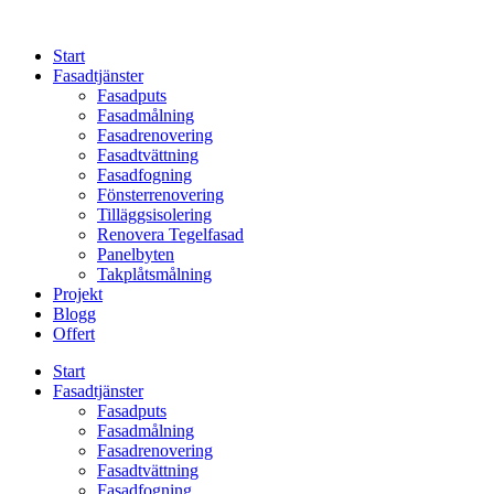
Skip
to
Start
content
Fasadtjänster
Fasadputs
Fasadmålning
Fasadrenovering
Fasadtvättning
Fasadfogning
Fönsterrenovering
Tilläggsisolering
Renovera Tegelfasad
Panelbyten
Takplåtsmålning
Projekt
Blogg
Offert
Start
Fasadtjänster
Fasadputs
Fasadmålning
Fasadrenovering
Fasadtvättning
Fasadfogning