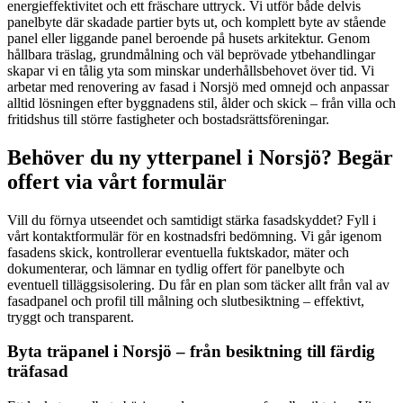
energieffektivitet och ett fräschare uttryck. Vi utför både delvis
panelbyte där skadade partier byts ut, och komplett byte av stående
panel eller liggande panel beroende på husets arkitektur. Genom
hållbara träslag, grundmålning och väl beprövade ytbehandlingar
skapar vi en tålig yta som minskar underhållsbehovet över tid. Vi
arbetar med renovering av fasad i Norsjö med omnejd och anpassar
alltid lösningen efter byggnadens stil, ålder och skick – från villa och
fritidshus till större fastigheter och bostadsrättsföreningar.
Behöver du ny ytterpanel i Norsjö? Begär
offert via vårt formulär
Vill du förnya utseendet och samtidigt stärka fasadskyddet? Fyll i
vårt kontaktformulär för en kostnadsfri bedömning. Vi går igenom
fasadens skick, kontrollerar eventuella fuktskador, mäter och
dokumenterar, och lämnar en tydlig offert för panelbyte och
eventuell tilläggsisolering. Du får en plan som täcker allt från val av
fasadpanel och profil till målning och slutbesiktning – effektivt,
tryggt och transparent.
Byta träpanel i Norsjö – från besiktning till färdig
träfasad