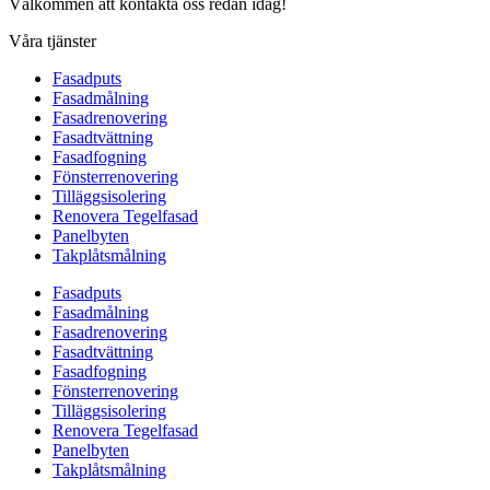
Välkommen att kontakta oss redan idag!
Våra tjänster
Fasadputs
Fasadmålning
Fasadrenovering
Fasadtvättning
Fasadfogning
Fönsterrenovering
Tilläggsisolering
Renovera Tegelfasad
Panelbyten
Takplåtsmålning
Fasadputs
Fasadmålning
Fasadrenovering
Fasadtvättning
Fasadfogning
Fönsterrenovering
Tilläggsisolering
Renovera Tegelfasad
Panelbyten
Takplåtsmålning