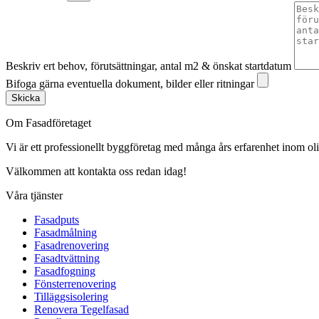
Beskriv ert behov, förutsättningar, antal m2 & önskat startdatum
Bifoga gärna eventuella dokument, bilder eller ritningar
Skicka
Om Fasadföretaget
Vi är ett professionellt byggföretag med många års erfarenhet inom olik
Välkommen att kontakta oss redan idag!
Våra tjänster
Fasadputs
Fasadmålning
Fasadrenovering
Fasadtvättning
Fasadfogning
Fönsterrenovering
Tilläggsisolering
Renovera Tegelfasad