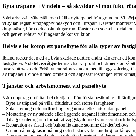
Byta träpanel i Vindeln – så skyddar vi mot fukt, röt
Vårt arbetssätt säkerställer en hållbar ytterpanel från grunden. Vi bör
vi syllar, reglar, vindpapp/vindskydd och luftspalt. Därefter monterar 
droppnäsor, hörn och anslutningar runt fönster och sockel – detaljerna 
och ger en robust, välfungerande konstruktion.
Delvis eller komplett panelbyte för alla typer av fastig
Ibland räcker det med att byta skadade partier, andra gånger är ett ko
fastigheter. Vid delvisa åtgärder matchar vi profil och dimension så att
husets uttryck och förbättra energiprestandan med tilläggsisolering. O
av träpanel i Vindeln med omnejd och anpassar lösningen efter klimat, 
Tjänster och arbetsmoment vid panelbyte
Våra uppdrag omfattar hela kedjan – från första besiktning till färdigm
– Byte av träpanel på villa, fritidshus och större fastigheter
– Säker rivning och bortforsling av gammal eller rötskadad panel
– Montering av ny stående eller liggande träpanel i rätt dimension och 
– Tilläggsisolering och förbättrat väggskydd med vindskydd och luftsp
– Reparation av fasad och bakomliggande stomme där det behövs
– Grundmålning, fasadmålning och slitstark ytbehandling för långvar
– Anpassning av panel och listverk efter husets stil, ålder och uttryck