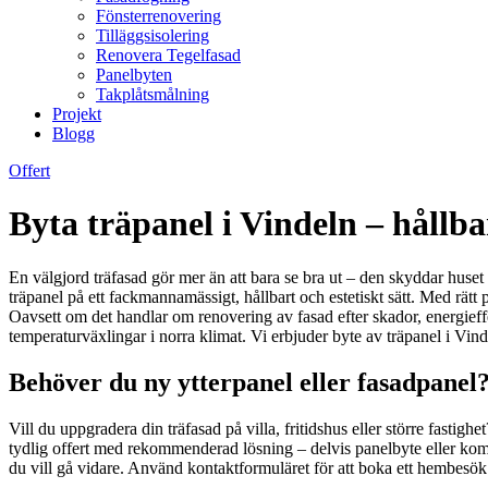
Fönsterrenovering
Tilläggsisolering
Renovera Tegelfasad
Panelbyten
Takplåtsmålning
Projekt
Blogg
Offert
Byta träpanel i Vindeln – hållba
En välgjord träfasad gör mer än att bara se bra ut – den skyddar huset 
träpanel på ett fackmannamässigt, hållbart och estetiskt sätt. Med rätt
Oavsett om det handlar om renovering av fasad efter skador, energieffek
temperaturväxlingar i norra klimat. Vi erbjuder byte av träpanel i Vin
Behöver du ny ytterpanel eller fasadpanel?
Vill du uppgradera din träfasad på villa, fritidshus eller större fasti
tydlig offert med rekommenderad lösning – delvis panelbyte eller komp
du vill gå vidare. Använd kontaktformuläret för att boka ett hembesök 