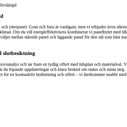
 livslängd
id
 och ytterpanel. Gran och furu är vanligast, men vi erbjuder även alter
ns klimat. Om du vill energieffektivisera kombinerar vi panelbytet med ti
äljer mellan stående panel och liggande panel för den stil som bäst matc
l slutbesiktning
hovsanalys och tar fram en tydlig offert med tidsplan och materialval. V
får du löpande uppdateringar och klara besked om status och nästa steg. 
t för en kostnadsfri bedömning och offert – vi återkommer snabbt med fö