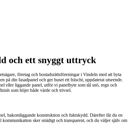
dd och ett snyggt uttryck
hetsägare, företag och bostadsrättsföreningar i Vindeln med att byta
den på din fasadpanel och ger huset ett fräscht, uppdaterat utseende.
el eller liggande panel, utför vi panelbyte som tål snö, regn och
finish som höjer både värde och trivsel.
 panel, bakomliggande konstruktion och fuktskydd. Därefter får du en
ll kommunikation sker smidigt och transparent, och du väljer själv om