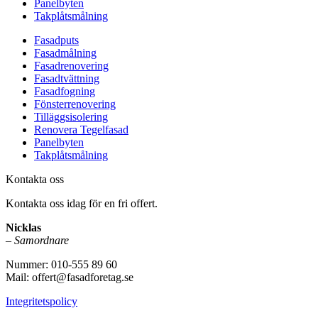
Panelbyten
Takplåtsmålning
Fasadputs
Fasadmålning
Fasadrenovering
Fasadtvättning
Fasadfogning
Fönsterrenovering
Tilläggsisolering
Renovera Tegelfasad
Panelbyten
Takplåtsmålning
Kontakta oss
Kontakta oss idag för en fri offert.
Nicklas
–
Samordnare
Nummer: 010-555 89 60
Mail: offert@fasadforetag.se
Integritetspolicy