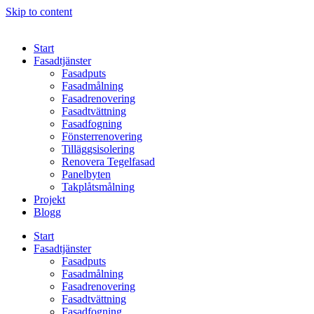
Skip to content
Start
Fasadtjänster
Fasadputs
Fasadmålning
Fasadrenovering
Fasadtvättning
Fasadfogning
Fönsterrenovering
Tilläggsisolering
Renovera Tegelfasad
Panelbyten
Takplåtsmålning
Projekt
Blogg
Start
Fasadtjänster
Fasadputs
Fasadmålning
Fasadrenovering
Fasadtvättning
Fasadfogning