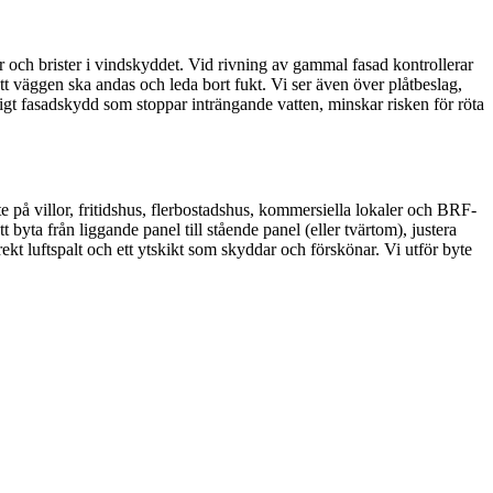
ter och brister i vindskyddet. Vid rivning av gammal fasad kontrollerar
att väggen ska andas och leda bort fukt. Vi ser även över plåtbeslag,
åligt fasadskydd som stoppar inträngande vatten, minskar risken för röta
e på villor, fritidshus, flerbostadshus, kommersiella lokaler och BRF-
 byta från liggande panel till stående panel (eller tvärtom), justera
ekt luftspalt och ett ytskikt som skyddar och förskönar. Vi utför byte