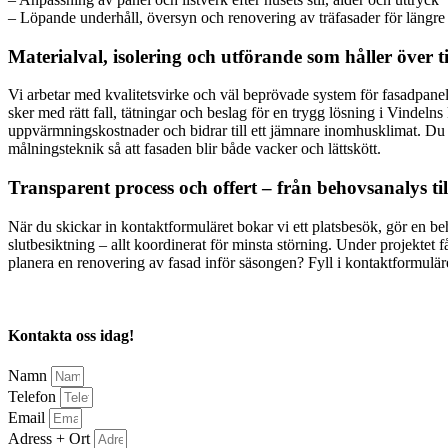
– Löpande underhåll, översyn och renovering av träfasader för längre
Materialval, isolering och utförande som håller över t
Vi arbetar med kvalitetsvirke och väl beprövade system för fasadpanel
sker med rätt fall, tätningar och beslag för en trygg lösning i Vindel
uppvärmningskostnader och bidrar till ett jämnare inomhusklimat. Du v
målningsteknik så att fasaden blir både vacker och lättskött.
Transparent process och offert – från behovsanalys til
När du skickar in kontaktformuläret bokar vi ett platsbesök, gör en be
slutbesiktning – allt koordinerat för minsta störning. Under projektet 
planera en renovering av fasad inför säsongen? Fyll i kontaktformuläre
Kontakta oss idag!
Namn
Telefon
Email
Adress + Ort