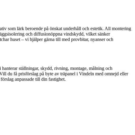
nativ som lärk beroende på önskat underhåll och estetik. All montering
lläggsisolering och diffusionöppna vindskydd, vilket sänker
har huset – vi hjälper gärna till med provbitar, nyanser och
i hanterar ställningar, skydd, rivning, montage, målning och
Vill du få prisförslag på byte av träpanel i Vindeln med omnejd eller
rslag anpassade till din fastighet.