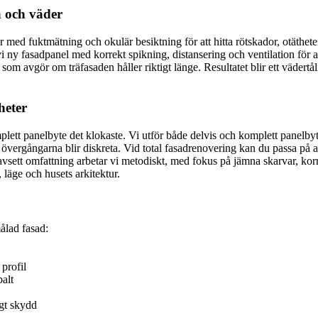
a och väder
jar med fuktmätning och okulär besiktning för att hitta rötskador, otäthe
vi ny fasadpanel med korrekt spikning, distansering och ventilation för 
som avgör om träfasaden håller riktigt länge. Resultatet blir ett vädert
heter
mplett panelbyte det klokaste. Vi utför både delvis och komplett panelbyt
 övergångarna blir diskreta. Vid total fasadrenovering kan du passa på att
avsett omfattning arbetar vi metodiskt, med fokus på jämna skarvar, korr
läge och husets arkitektur.
ålad fasad:
profil
alt
igt skydd