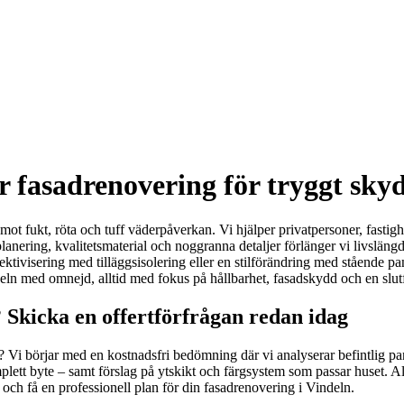
r fasadrenovering för tryggt sky
mot fukt, röta och tuff väderpåverkan. Vi hjälper privatpersoner, fastig
 planering, kvalitetsmaterial och noggranna detaljer förlänger vi livsläng
tivisering med tilläggsisolering eller en stilförändring med stående pan
deln med omnejd, alltid med fokus på hållbarhet, fasadskydd och en slut
 Skicka en offertförfrågan redan idag
ghet? Vi börjar med en kostnadsfri bedömning där vi analyserar befintlig
lett byte – samt förslag på ytskikt och färgsystem som passar huset. A
och få en professionell plan för din fasadrenovering i Vindeln.