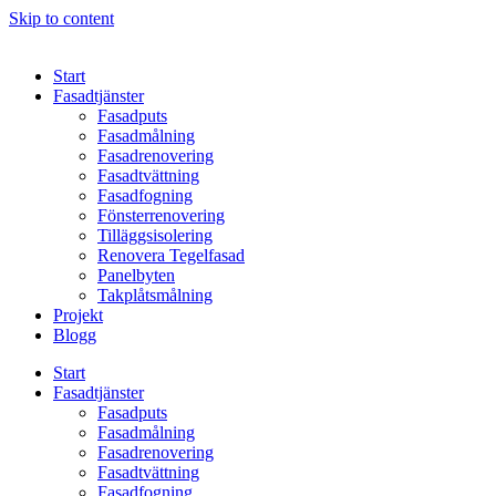
Skip to content
Start
Fasadtjänster
Fasadputs
Fasadmålning
Fasadrenovering
Fasadtvättning
Fasadfogning
Fönsterrenovering
Tilläggsisolering
Renovera Tegelfasad
Panelbyten
Takplåtsmålning
Projekt
Blogg
Start
Fasadtjänster
Fasadputs
Fasadmålning
Fasadrenovering
Fasadtvättning
Fasadfogning