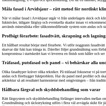
Måla fasad i Arvidsjaur – rätt metod för nordiskt kli
När vi målar fasad i Arvidsjaur utgår vi från underlagets skick och kl
fuktnivåer, tidigare färgtyp och eventuella skador innan vi rekommender
används mineraliska eller silikonmodifierade system som andas och stå
Proffsigt förarbete: fasadtvätt, skrapning och lagning
Ett hållbart resultat börjar med förarbete. Vi utför noggrann fasadtvätt
skarvar där fukt kan tränga in. Därefter följer grundmålning som förbä
kompromissa i startskedet kan vi leverera en finish som håller och ser 
Träfasad, putsfasad och panel – vi behärskar alla un
Olika fasadtyper kräver olika tekniker. På träfasad fokuserar vi på tor
andas och förebygger fuktproblem. Har du panel med profiler och skarvar
arkitektur så att resultatet harmonierar med omgivningen – från traditio
Hållbara färgval och skyddsbehandling som varar
Rätt färgsystem och skyddsbehandling förlänger intervallen mellan om
Grundmålning och täckstrykning utförs i flera väl avvägda skikt för j