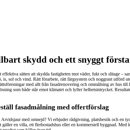
lbart skydd och ett snyggt första
t effektiva sätten att skydda fastigheten mot väder, fukt och slitage – sa
ö, is, sol och vind. Rätt förarbete, rätt färgsystem och noggrant utförd 
dsrättsföreningar med allt från fasadrenovering och ommålning av hus til
ösning som både står emot klimatet och lyfter helhetsintrycket. Resultate
ställ fasadmålning med offertförslag
 Arvidsjaur med omnejd? Vi erbjuder rådgivning, platsbesök och en tydl
det gäller en villa, ett flerbostadshus eller en kommersiell byggnad. M
 resultat som håller över tid.