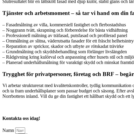
Slutresultatet blir en lättskött fasad med djup kulör, stabil glans och l
Tjänster och arbetsmoment – så tar vi hand om din f
– Fasadmålning av villa, kommersiell fastighet och flerbostadshus
– Noggrann tvätt, skrapning och förberedelse för bästa vidhäftning
– Professionell målning av träfasad, putsfasad och profilerad panel
– Ommålning av slitna, väderutsatta fasader för ett fräscht helhetsintr
– Reparation av sprickor, skador och utbyte av rötskadat trävirke
– Grundmålning och skyddsbehandling som förlänger livslängden
– Rådgivning kring kulörval och anpassning efter husets stil och miljö
– Planerad underhållsmålning för varaktigt skydd och minskat framti
Trygghet för privatpersoner, företag och BRF – begär 
Vi arbetar strukturerat med kvalitetskontroller, tydlig kommunikation o
och ta fram underhållsplaner som passar budget och säsong. Efter avs
Norrbottens inland. Vill du ge din fastighet ett hållbart skydd och ett l
Kontakta oss idag!
Namn