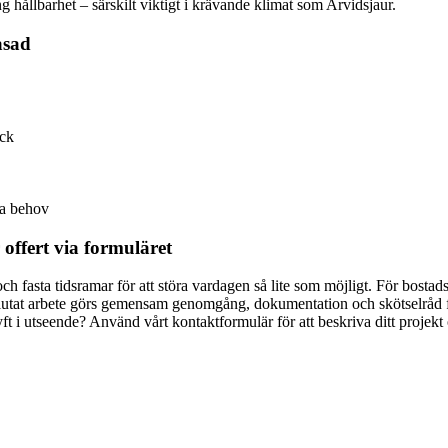
ång hållbarhet – särskilt viktigt i krävande klimat som Arvidsjaur.
asad
yck
da behov
offert via formuläret
ch fasta tidsramar för att störa vardagen så lite som möjligt. För bosta
lutat arbete görs gemensam genomgång, dokumentation och skötselråd fö
yft i utseende? Använd vårt kontaktformulär för att beskriva ditt projekt 