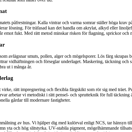
mat
imatets påfrestningar. Kalla vintrar och varma somrar ställer höga krav 
ar lösning. För träfasad kan det handla om akrylat, alkyd eller linoljef
r emot fukt. Med rätt metod minskar risken för flagning, sprickor och 
ar
 som avlägsnar smuts, pollen, alger och mögelsporer. Lös färg skrapas bort
ttrar vidhäftningen och förseglar underlaget. Maskering, täckning och s
bra ut i många år.
derlag
rt virke, rätt impregnering och flexibla färgskikt som rör sig med träet
 arbetar vi metodiskt i rätt pensel- och sprutteknik för full täckning äv
nella gårdar till modernare fastigheter.
målning av hus. Vi hjälper dig med kulörval enligt NCS, tar hänsyn til
ämn yta och hög slitstyrka. UV-stabila pigment, mögelhämmande tillsatse