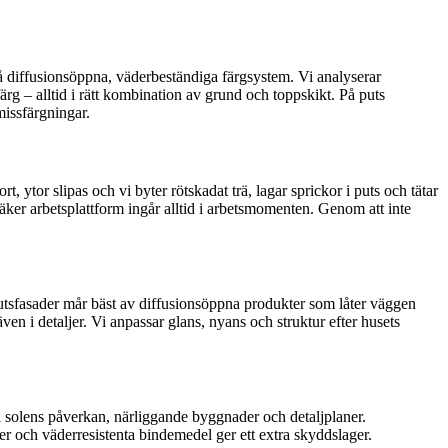
på diffusionsöppna, väderbeständiga färgsystem. Vi analyserar
ärg – alltid i rätt kombination av grund och toppskikt. På puts
missfärgningar.
, ytor slipas och vi byter rötskadat trä, lagar sprickor i puts och tätar
äker arbetsplattform ingår alltid i arbetsmomenten. Genom att inte
. Putsfasader mår bäst av diffusionsöppna produkter som låter väggen
en i detaljer. Vi anpassar glans, nyans och struktur efter husets
l solens påverkan, närliggande byggnader och detaljplaner.
r och väderresistenta bindemedel ger ett extra skyddslager.