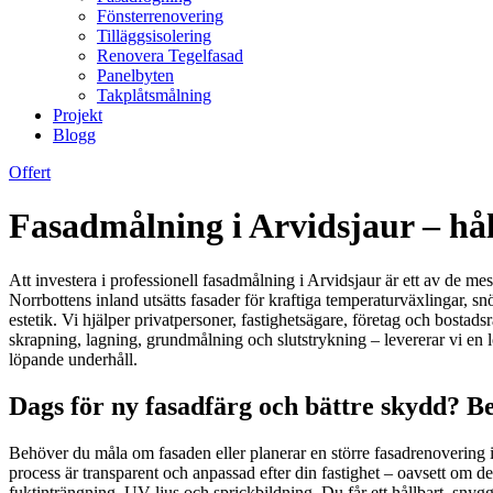
Fönsterrenovering
Tilläggsisolering
Renovera Tegelfasad
Panelbyten
Takplåtsmålning
Projekt
Blogg
Offert
Fasadmålning i Arvidsjaur – hål
Att investera i professionell fasadmålning i Arvidsjaur är ett av de mes
Norrbottens inland utsätts fasader för kraftiga temperaturväxlingar, sn
estetik. Vi hjälper privatpersoner, fastighetsägare, företag och bosta
skrapning, lagning, grundmålning och slutstrykning – levererar vi en l
löpande underhåll.
Dags för ny fasadfärg och bättre skydd? Be
Behöver du måla om fasaden eller planerar en större fasadrenovering i
process är transparent och anpassad efter din fastighet – oavsett om 
fuktinträngning, UV-ljus och sprickbildning. Du får ett hållbart, snyggt