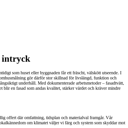
 intryck
mtidigt som huset eller byggnaden får ett fräscht, välskött utseende. I
utomhusmålning gör därför stor skillnad för livslängd, funktion och
l långsiktigt underhåll. Med dokumenterade arbetsmetoder – fasadtvätt,
t blir en fasad som andas kvalitet, stärker värdet och kräver mindre
ig offert där omfattning, tidsplan och materialval framgår. Vår
ed lokalkännedom om klimatet väljer vi färg och system som skyddar mot