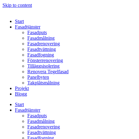
Skip to content
Start
Fasadtjänster
Fasadputs
Fasadmålning
Fasadrenovering
Fasadtvättning
Fasadfogning
Fönsterrenovering
Tilläggsisolering
Renovera Tegelfasad
Panelbyten
Takplåtsmålning
Projekt
Blogg
Start
Fasadtjänster
Fasadputs
Fasadmålning
Fasadrenovering
Fasadtvättning
Fasadfogning