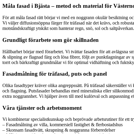
Måla fasad i Bjästa – metod och material för Västern
För att måla fasad rätt börjar vi med en noggrann okulär besiktning oc
Vi väljer diffusionsöppna färger för träfasad när det krävs, och robust
motståndskraftigt ytskikt som hanterar regn, snö, sol och saltpåverkan
Grundligt förarbete som gör skillnaden
Hållbarhet börjar med förarbetet. Vi tvättar fasaden för att avlägsna s
& slipning av flagnad färg och lösa fibrer, följt av punktlagningar av 
torrt och bärkraftigt grundmålar vi för optimal vidhäftning och fuktsk
Fasadmålning för träfasad, puts och panel
Olika fasadtyper kräver olika angreppssätt. På träfasad säkerställer vi k
och flagning. Putsfasader behandlas med mineraliska eller silikonmodi
extra noggrannhet. Vi hjälper även till med kulörval och anpassning eft
Våra tjänster och arbetsmoment
Vi kombinerar specialistkunskap och beprövade arbetsrutiner för ett try
– Fasadmålning av villa, kommersiell fastighet & flerbostadshus
– Skonsam fasadtvätt, skrapning & noggranna förberedelser