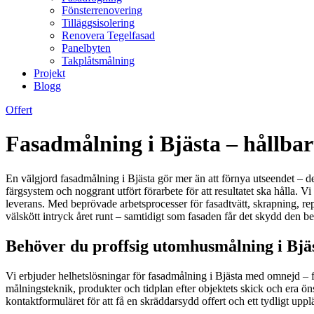
Fönsterrenovering
Tilläggsisolering
Renovera Tegelfasad
Panelbyten
Takplåtsmålning
Projekt
Blogg
Offert
Fasadmålning i Bjästa – hållbart
En välgjord fasadmålning i Bjästa gör mer än att förnya utseendet – d
färgsystem och noggrant utfört förarbete för att resultatet ska hålla. V
leverans. Med beprövade arbetsprocesser för fasadtvätt, skrapning, rep
välskött intryck året runt – samtidigt som fasaden får det skydd den b
Behöver du proffsig utomhusmålning i Bjäs
Vi erbjuder helhetslösningar för fasadmålning i Bjästa med omnejd – fr
målningsteknik, produkter och tidplan efter objektets skick och era ön
kontaktformuläret för att få en skräddarsydd offert och ett tydligt up