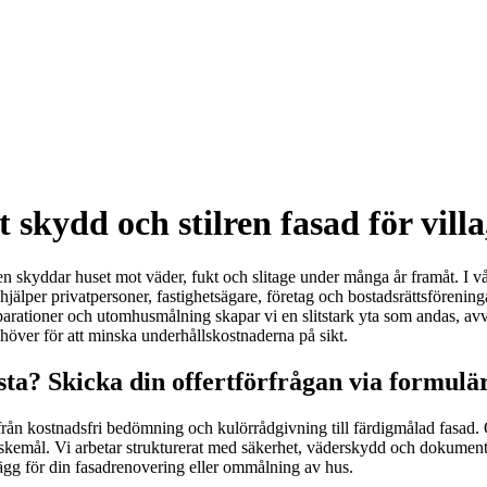
 skydd och stilren fasad för vill
en skyddar huset mot väder, fukt och slitage under många år framåt. I v
i hjälper privatpersoner, fastighetsägare, företag och bostadsrättsföreni
arationer och utomhusmålning skapar vi en slitstark yta som andas, avvis
ehöver för att minska underhållskostnaderna på sikt.
ta? Skicka din offertförfrågan via formulä
ån kostnadsfri bedömning och kulörrådgivning till färdigmålad fasad. Oa
skemål. Vi arbetar strukturerat med säkerhet, väderskydd och dokumentati
plägg för din fasadrenovering eller ommålning av hus.