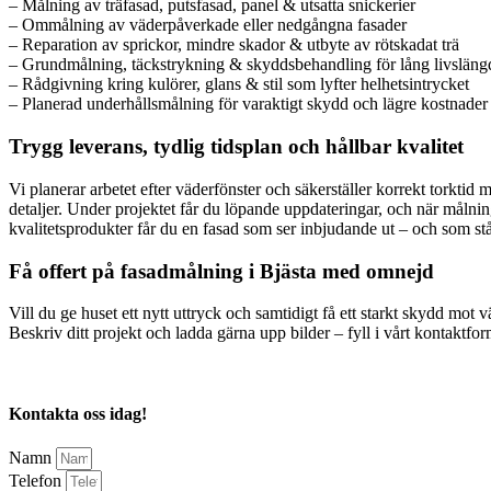
– Målning av träfasad, putsfasad, panel & utsatta snickerier
– Ommålning av väderpåverkade eller nedgångna fasader
– Reparation av sprickor, mindre skador & utbyte av rötskadat trä
– Grundmålning, täckstrykning & skyddsbehandling för lång livsläng
– Rådgivning kring kulörer, glans & stil som lyfter helhetsintrycket
– Planerad underhållsmålning för varaktigt skydd och lägre kostnader
Trygg leverans, tydlig tidsplan och hållbar kvalitet
Vi planerar arbetet efter väderfönster och säkerställer korrekt torkti
detaljer. Under projektet får du löpande uppdateringar, och när må
kvalitetsprodukter får du en fasad som ser inbjudande ut – och som st
Få offert på fasadmålning i Bjästa med omnejd
Vill du ge huset ett nytt uttryck och samtidigt få ett starkt skydd mot
Beskriv ditt projekt och ladda gärna upp bilder – fyll i vårt kontaktf
Kontakta oss idag!
Namn
Telefon