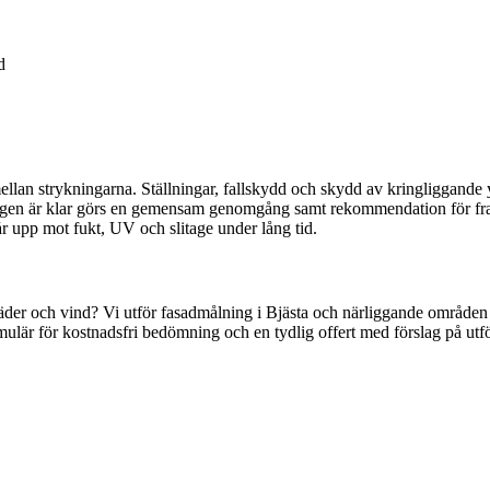
d
d mellan strykningarna. Ställningar, fallskydd och skydd av kringliggand
lningen är klar görs en gemensam genomgång samt rekommendation för 
år upp mot fukt, UV och slitage under lång tid.
 väder och vind? Vi utför fasadmålning i Bjästa och närliggande områden 
ormulär för kostnadsfri bedömning och en tydlig offert med förslag på ut