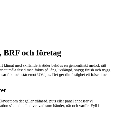
a, BRF och företag
årt klimat med skiftande årstider behövs en genomtänkt metod, rätt
ngar att måla fasad med fokus på lång livslängd, snygg finish och trygg
ar fukt och står emot UV-ljus. Det ger din fastighet ett fräscht och
ret
vsett om det gäller träfasad, puts eller panel anpassar vi
on så att du alltid vet vad som händer, när och varför. Fyll i