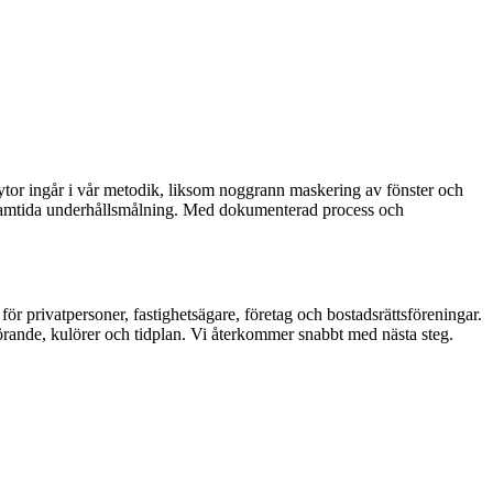
e ytor ingår i vår metodik, liksom noggrann maskering av fönster och
framtida underhållsmålning. Med dokumenterad process och
för privatpersoner, fastighetsägare, företag och bostadsrättsföreningar.
förande, kulörer och tidplan. Vi återkommer snabbt med nästa steg.