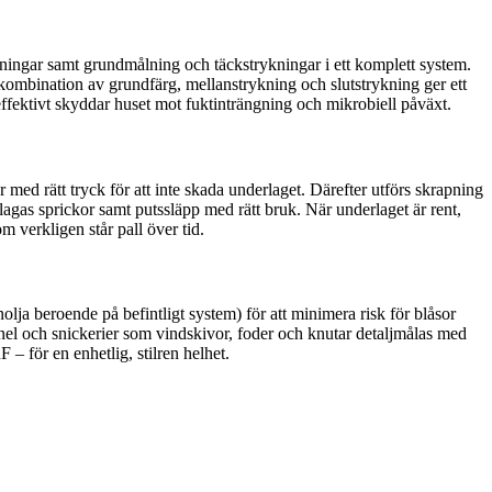
agningar samt grundmålning och täckstrykningar i ett komplett system.
t kombination av grundfärg, mellanstrykning och slutstrykning ger ett
effektivt skyddar huset mot fuktinträngning och mikrobiell påväxt.
 med rätt tryck för att inte skada underlaget. Därefter utförs skrapning
 lagas sprickor samt putssläpp med rätt bruk. När underlaget är rent,
 verkligen står pall över tid.
inolja beroende på befintligt system) för att minimera risk för blåsor
nel och snickerier som vindskivor, foder och knutar detaljmålas med
– för en enhetlig, stilren helhet.