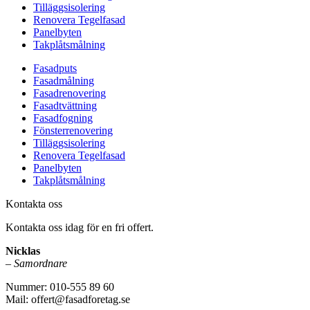
Tilläggsisolering
Renovera Tegelfasad
Panelbyten
Takplåtsmålning
Fasadputs
Fasadmålning
Fasadrenovering
Fasadtvättning
Fasadfogning
Fönsterrenovering
Tilläggsisolering
Renovera Tegelfasad
Panelbyten
Takplåtsmålning
Kontakta oss
Kontakta oss idag för en fri offert.
Nicklas
–
Samordnare
Nummer: 010-555 89 60
Mail: offert@fasadforetag.se