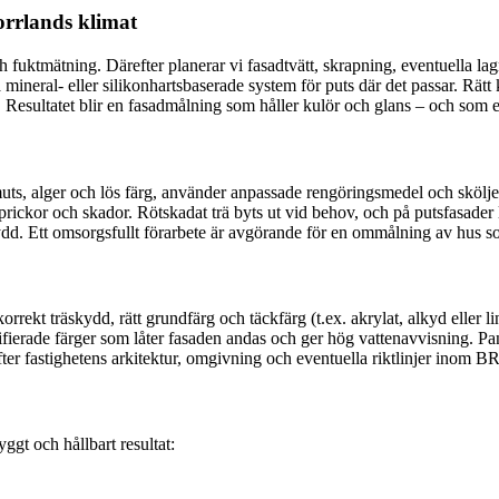
orrlands klimat
h fuktmätning. Därefter planerar vi fasadtvätt, skrapning, eventuella l
a mineral- eller silikonhartsbaserade system för puts där det passar. Rät
. Resultatet blir en fasadmålning som håller kulör och glans – och som 
muts, alger och lös färg, använder anpassade rengöringsmedel och sköljer
sprickor och skador. Rötskadat trä byts ut vid behov, och på putsfasader
ydd. Ett omsorgsfullt förarbete är avgörande för en ommålning av hus som
orrekt träskydd, rätt grundfärg och täckfärg (t.ex. akrylat, alkyd eller l
fierade färger som låter fasaden andas och ger hög vattenavvisning. Pa
er fastighetens arkitektur, omgivning och eventuella riktlinjer inom BRF 
ggt och hållbart resultat: