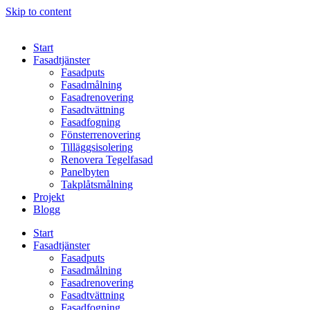
Skip to content
Start
Fasadtjänster
Fasadputs
Fasadmålning
Fasadrenovering
Fasadtvättning
Fasadfogning
Fönsterrenovering
Tilläggsisolering
Renovera Tegelfasad
Panelbyten
Takplåtsmålning
Projekt
Blogg
Start
Fasadtjänster
Fasadputs
Fasadmålning
Fasadrenovering
Fasadtvättning
Fasadfogning