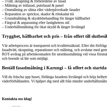
– Tvätt, skrapning & förberedelse av fasad
– Målning av träfasad, putsfasad & panel
– Ommålning av slitna eller väderpåverkade fasader
– Reparation av sprickor, skador & rötskadat trä
– Grundmålning & skyddsbehandling för längre hållbarhet
– Färgval & anpassning efter fastighetens stil
– Underhållsmålning för ökat skydd & längre livslängd
Trygghet, hållbarhet och pris – från offert till slutbes
Vår arbetsprocess är transparent och kvalitetssäkrad. Efter din förfr
fasadtvätt, skrapning, reparationer och målning, och avslutar med g
ROT-avdrag på arbetskostnaden för utomhusmålning vid vissa förutsättni
och boende så lite som möjligt.
Beställ fasadmålning i Karungi – få offert och start
Vill du fräscha upp huset, förlänga fasadens livslängd och höja helhe
väderförhållanden. Vi hjälper dig med allt från mindre underhållsmålnin
Kontakta oss idag!