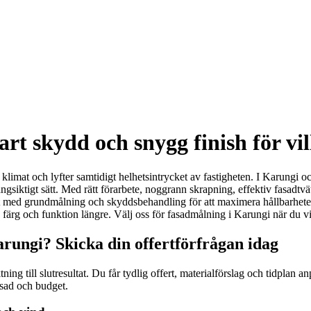
rt skydd och snygg finish för vil
imat och lyfter samtidigt helhetsintrycket av fastigheten. I Karungi och
 långsiktigt sätt. Med rätt förarbete, noggrann skrapning, effektiv fasad
kt med grundmålning och skyddsbehandling för att maximera hållbarheten, 
n färg och funktion längre. Välj oss för fasadmålning i Karungi när du 
arungi? Skicka din offertförfrågan idag
ktning till slutresultat. Du får tydlig offert, materialförslag och tidpla
asad och budget.