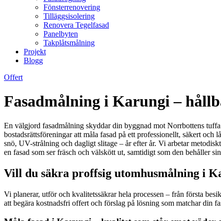
Fönsterrenovering
Tilläggsisolering
Renovera Tegelfasad
Panelbyten
Takplåtsmålning
Projekt
Blogg
Offert
Fasadmålning i Karungi – hållba
En välgjord fasadmålning skyddar din byggnad mot Norrbottens tuffa kl
bostadsrättsföreningar att måla fasad på ett professionellt, säkert och
snö, UV-strålning och dagligt slitage – år efter år. Vi arbetar metodis
en fasad som ser fräsch och välskött ut, samtidigt som den behåller si
Vill du säkra proffsig utomhusmålning i K
Vi planerar, utför och kvalitetssäkrar hela processen – från första besi
att begära kostnadsfri offert och förslag på lösning som matchar din f