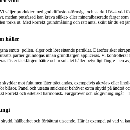
och vind
. Vi väljer produkter med god diffusionsförmåga och starkt UV-skydd för 
asyr, medan putsfasad kan kräva silikat- eller mineralbaserade färger so
den torka ut. Med korrekt grundmålning och rätt antal skikt får du ett jä
m håller
gsna smuts, pollen, alger och löst sittande partiklar. Därefter sker skra
h utsatta partier grundoljas innan grundfärgen appliceras. Vi kontrollera
kteras fäster täckfärgen bättre och resultatet håller betydligt längre – 
om skyddar mot fukt men låter träet andas, exempelvis akrylat- eller lin
r blåsor. Panel och utsatta snickerier behöver extra skydd på ändträ oc
iskt korrekt och estetiskt harmonisk. Färgprover och rådgivning ingår –
ungi
skydd, hållbarhet och förbättrat utseende. Här är exempel på vad vi kan