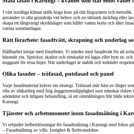
Måla fasad i Karungi – kvalitet som står emot väder 
I vårt nordliga klimat ställs höga krav på rätt färgsystem och metodik
använder vi ofta grundolja vid behov och en slitstark täckfärg eller l
skapa ett långvarigt skyddslager som håller vatten borta och låter fasa
varma sommardagar.
Rätt förarbete: fasadtvätt, skrapning och underlag so
Hållbarhet börjar med förarbetet. Vi inleder med fasadtvätt för att avlä
bärande yta. Sprickor, skador och rötskadat trä lagas eller byts ut, oc
noggrant för rena linjer. När underlaget är stabilt och torktider respe
Olika fasader – träfasad, putsfasad och panel
Varje fasadmaterial kräver sin strategi. Träfasad mår bäst av färger s
ofta av silikatfärg med hög ånggenomsläpplighet som minskar risken fö
arkitektur och tidigare behandling, så att ommålningen blir både tekn
Karungi.
Tjänster och arbetsmoment inom fasadmålning i Kar
Vi erbjuder helhetslösningar för fasadmålning i Karungi med fokus på 
– Fasadmålning av villa, fastighet & flerbostadshus