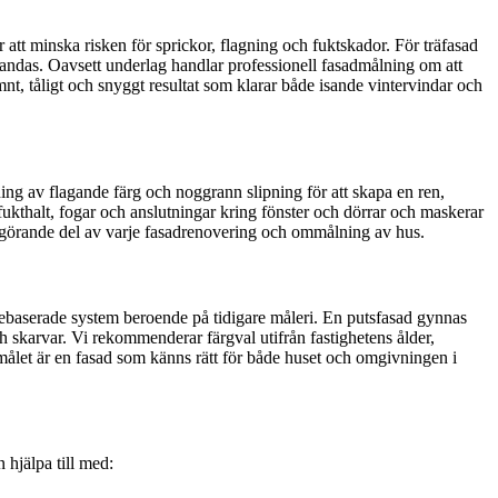
att minska risken för sprickor, flagning och fuktskador. För träfasad
m andas. Oavsett underlag handlar professionell fasadmålning om att
mnt, tåligt och snyggt resultat som klarar både isande vintervindar och
pning av flagande färg och noggrann slipning för att skapa en ren,
r fukthalt, fogar och anslutningar kring fönster och dörrar och maskerar
en avgörande del av varje fasadrenovering och ommålning av hus.
oljebaserade system beroende på tidigare måleri. En putsfasad gynnas
h skarvar. Vi rekommenderar färgval utifrån fastighetens ålder,
 målet är en fasad som känns rätt för både huset och omgivningen i
 hjälpa till med: