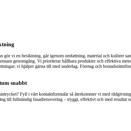
iktning
ågan gör vi en besiktning, går igenom omfattning, material och kulörer 
emensam genomgång. Vi prioriterar hållbara produkter och effektiva me
ngar; vi hjälper gärna till med underlag. Företag och bostadsrättsfören
datum snabbt
tsintrycket? Fyll i vårt kontaktformulär så återkommer vi med rådgivning
g till fullständig fasadrenovering – tryggt, effektivt och med resultat s