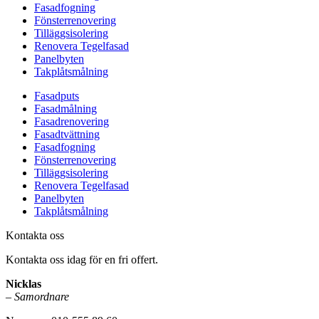
Fasadfogning
Fönsterrenovering
Tilläggsisolering
Renovera Tegelfasad
Panelbyten
Takplåtsmålning
Fasadputs
Fasadmålning
Fasadrenovering
Fasadtvättning
Fasadfogning
Fönsterrenovering
Tilläggsisolering
Renovera Tegelfasad
Panelbyten
Takplåtsmålning
Kontakta oss
Kontakta oss idag för en fri offert.
Nicklas
–
Samordnare