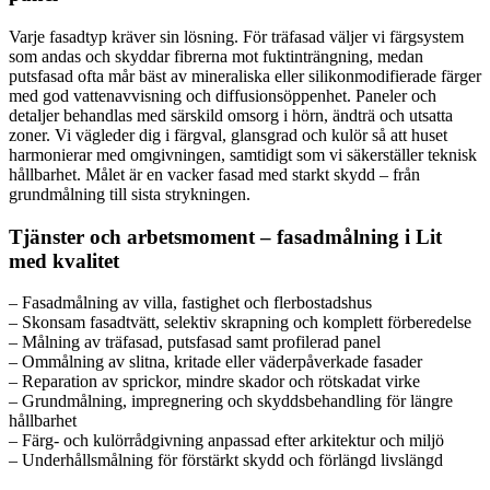
Varje fasadtyp kräver sin lösning. För träfasad väljer vi färgsystem
som andas och skyddar fibrerna mot fuktinträngning, medan
putsfasad ofta mår bäst av mineraliska eller silikonmodifierade färger
med god vattenavvisning och diffusionsöppenhet. Paneler och
detaljer behandlas med särskild omsorg i hörn, ändträ och utsatta
zoner. Vi vägleder dig i färgval, glansgrad och kulör så att huset
harmonierar med omgivningen, samtidigt som vi säkerställer teknisk
hållbarhet. Målet är en vacker fasad med starkt skydd – från
grundmålning till sista strykningen.
Tjänster och arbetsmoment – fasadmålning i Lit
med kvalitet
– Fasadmålning av villa, fastighet och flerbostadshus
– Skonsam fasadtvätt, selektiv skrapning och komplett förberedelse
– Målning av träfasad, putsfasad samt profilerad panel
– Ommålning av slitna, kritade eller väderpåverkade fasader
– Reparation av sprickor, mindre skador och rötskadat virke
– Grundmålning, impregnering och skyddsbehandling för längre
hållbarhet
– Färg- och kulörrådgivning anpassad efter arkitektur och miljö
– Underhållsmålning för förstärkt skydd och förlängd livslängd