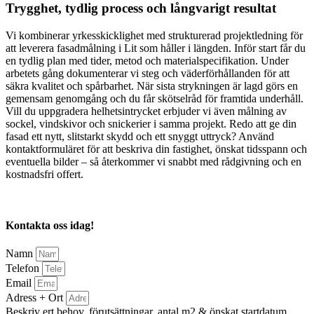
Trygghet, tydlig process och långvarigt resultat
Vi kombinerar yrkesskicklighet med strukturerad projektledning för
att leverera fasadmålning i Lit som håller i längden. Inför start får du
en tydlig plan med tider, metod och materialspecifikation. Under
arbetets gång dokumenterar vi steg och väderförhållanden för att
säkra kvalitet och spårbarhet. När sista strykningen är lagd görs en
gemensam genomgång och du får skötselråd för framtida underhåll.
Vill du uppgradera helhetsintrycket erbjuder vi även målning av
sockel, vindskivor och snickerier i samma projekt. Redo att ge din
fasad ett nytt, slitstarkt skydd och ett snyggt uttryck? Använd
kontaktformuläret för att beskriva din fastighet, önskat tidsspann och
eventuella bilder – så återkommer vi snabbt med rådgivning och en
kostnadsfri offert.
Kontakta oss idag!
Namn
Telefon
Email
Adress + Ort
Beskriv ert behov, förutsättningar, antal m2 & önskat startdatum