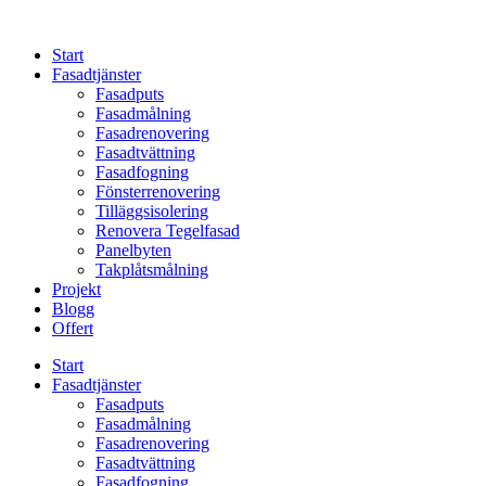
Skip
to
Start
content
Fasadtjänster
Fasadputs
Fasadmålning
Fasadrenovering
Fasadtvättning
Fasadfogning
Fönsterrenovering
Tilläggsisolering
Renovera Tegelfasad
Panelbyten
Takplåtsmålning
Projekt
Blogg
Offert
Start
Fasadtjänster
Fasadputs
Fasadmålning
Fasadrenovering
Fasadtvättning
Fasadfogning