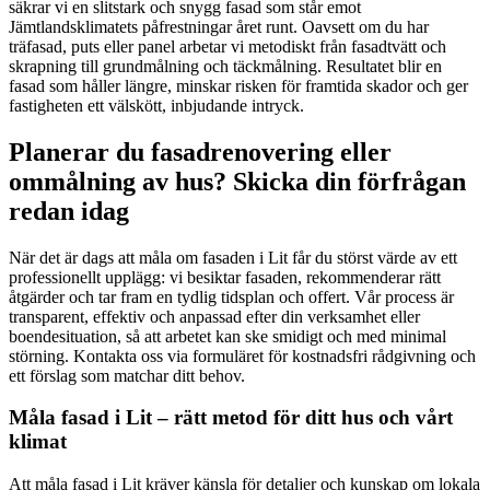
säkrar vi en slitstark och snygg fasad som står emot
Jämtlandsklimatets påfrestningar året runt. Oavsett om du har
träfasad, puts eller panel arbetar vi metodiskt från fasadtvätt och
skrapning till grundmålning och täckmålning. Resultatet blir en
fasad som håller längre, minskar risken för framtida skador och ger
fastigheten ett välskött, inbjudande intryck.
Planerar du fasadrenovering eller
ommålning av hus? Skicka din förfrågan
redan idag
När det är dags att måla om fasaden i Lit får du störst värde av ett
professionellt upplägg: vi besiktar fasaden, rekommenderar rätt
åtgärder och tar fram en tydlig tidsplan och offert. Vår process är
transparent, effektiv och anpassad efter din verksamhet eller
boendesituation, så att arbetet kan ske smidigt och med minimal
störning. Kontakta oss via formuläret för kostnadsfri rådgivning och
ett förslag som matchar ditt behov.
Måla fasad i Lit – rätt metod för ditt hus och vårt
klimat
Att måla fasad i Lit kräver känsla för detaljer och kunskap om lokala