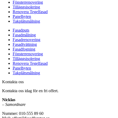
Fönsterrenovering
Tilläggsisolering
Renovera Tegelfasad
Panelbyten
Takplåtsmålning
Fasadputs
Fasadmålning
Fasadrenovering
Fasadtvättning
Fasadfogning
Fönsterrenovering
Tilläggsisolering
Renovera Tegelfasad
Panelbyten
Takplåtsmålning
Kontakta oss
Kontakta oss idag för en fri offert.
Nicklas
–
Samordnare
Nummer: 010-555 89 60