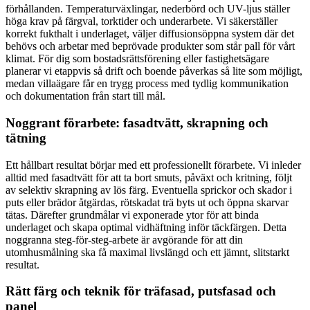
förhållanden. Temperaturväxlingar, nederbörd och UV-ljus ställer
höga krav på färgval, torktider och underarbete. Vi säkerställer
korrekt fukthalt i underlaget, väljer diffusionsöppna system där det
behövs och arbetar med beprövade produkter som står pall för vårt
klimat. För dig som bostadsrättsförening eller fastighetsägare
planerar vi etappvis så drift och boende påverkas så lite som möjligt,
medan villaägare får en trygg process med tydlig kommunikation
och dokumentation från start till mål.
Noggrant förarbete: fasadtvätt, skrapning och
tätning
Ett hållbart resultat börjar med ett professionellt förarbete. Vi inleder
alltid med fasadtvätt för att ta bort smuts, påväxt och kritning, följt
av selektiv skrapning av lös färg. Eventuella sprickor och skador i
puts eller brädor åtgärdas, rötskadat trä byts ut och öppna skarvar
tätas. Därefter grundmålar vi exponerade ytor för att binda
underlaget och skapa optimal vidhäftning inför täckfärgen. Detta
noggranna steg-för-steg-arbete är avgörande för att din
utomhusmålning ska få maximal livslängd och ett jämnt, slitstarkt
resultat.
Rätt färg och teknik för träfasad, putsfasad och
panel