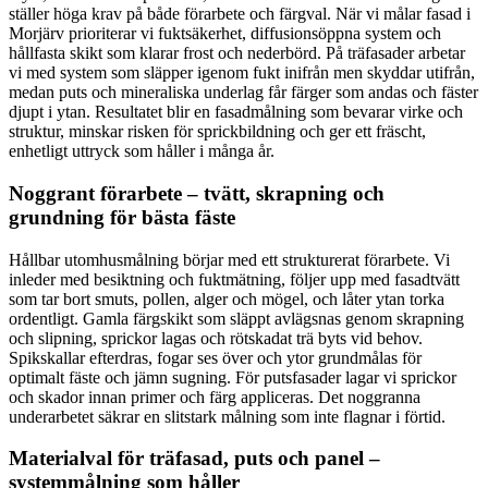
ställer höga krav på både förarbete och färgval. När vi målar fasad i
Morjärv prioriterar vi fuktsäkerhet, diffusionsöppna system och
hållfasta skikt som klarar frost och nederbörd. På träfasader arbetar
vi med system som släpper igenom fukt inifrån men skyddar utifrån,
medan puts och mineraliska underlag får färger som andas och fäster
djupt i ytan. Resultatet blir en fasadmålning som bevarar virke och
struktur, minskar risken för sprickbildning och ger ett fräscht,
enhetligt uttryck som håller i många år.
Noggrant förarbete – tvätt, skrapning och
grundning för bästa fäste
Hållbar utomhusmålning börjar med ett strukturerat förarbete. Vi
inleder med besiktning och fuktmätning, följer upp med fasadtvätt
som tar bort smuts, pollen, alger och mögel, och låter ytan torka
ordentligt. Gamla färgskikt som släppt avlägsnas genom skrapning
och slipning, sprickor lagas och rötskadat trä byts vid behov.
Spikskallar efterdras, fogar ses över och ytor grundmålas för
optimalt fäste och jämn sugning. För putsfasader lagar vi sprickor
och skador innan primer och färg appliceras. Det noggranna
underarbetet säkrar en slitstark målning som inte flagnar i förtid.
Materialval för träfasad, puts och panel –
systemmålning som håller