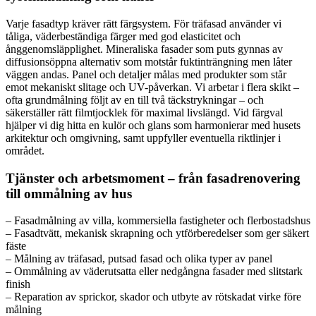
Varje fasadtyp kräver rätt färgsystem. För träfasad använder vi
tåliga, väderbeständiga färger med god elasticitet och
ånggenomsläpplighet. Mineraliska fasader som puts gynnas av
diffusionsöppna alternativ som motstår fuktinträngning men låter
väggen andas. Panel och detaljer målas med produkter som står
emot mekaniskt slitage och UV-påverkan. Vi arbetar i flera skikt –
ofta grundmålning följt av en till två täckstrykningar – och
säkerställer rätt filmtjocklek för maximal livslängd. Vid färgval
hjälper vi dig hitta en kulör och glans som harmonierar med husets
arkitektur och omgivning, samt uppfyller eventuella riktlinjer i
området.
Tjänster och arbetsmoment – från fasadrenovering
till ommålning av hus
– Fasadmålning av villa, kommersiella fastigheter och flerbostadshus
– Fasadtvätt, mekanisk skrapning och ytförberedelser som ger säkert
fäste
– Målning av träfasad, putsad fasad och olika typer av panel
– Ommålning av väderutsatta eller nedgångna fasader med slitstark
finish
– Reparation av sprickor, skador och utbyte av rötskadat virke före
målning