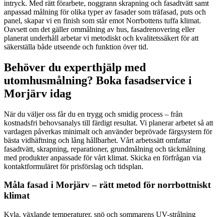
intryck. Med rätt förarbete, noggrann skrapning och fasadtvätt samt
anpassad målning för olika typer av fasader som träfasad, puts och
panel, skapar vi en finish som står emot Norrbottens tuffa klimat.
Oavsett om det gäller ommålning av hus, fasadrenovering eller
planerat underhåll arbetar vi metodiskt och kvalitetssäkert för att
säkerställa både utseende och funktion över tid.
Behöver du experthjälp med
utomhusmålning? Boka fasadservice i
Morjärv idag
När du väljer oss får du en trygg och smidig process – från
kostnadsfri behovsanalys till färdigt resultat. Vi planerar arbetet så att
vardagen påverkas minimalt och använder beprövade färgsystem för
bästa vidhäftning och lång hållbarhet. Vårt arbetssätt omfattar
fasadtvätt, skrapning, reparationer, grundmålning och täckmålning
med produkter anpassade för vårt klimat. Skicka en förfrågan via
kontaktformuläret för prisförslag och tidsplan.
Måla fasad i Morjärv – rätt metod för norrbottniskt
klimat
Kyla, växlande temperaturer, snö och sommarens UV-strålning