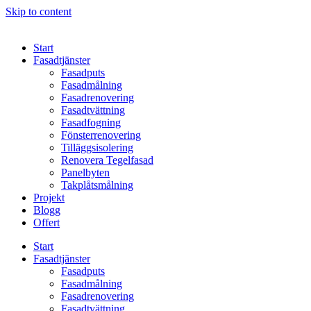
Skip to content
Start
Fasadtjänster
Fasadputs
Fasadmålning
Fasadrenovering
Fasadtvättning
Fasadfogning
Fönsterrenovering
Tilläggsisolering
Renovera Tegelfasad
Panelbyten
Takplåtsmålning
Projekt
Blogg
Offert
Start
Fasadtjänster
Fasadputs
Fasadmålning
Fasadrenovering
Fasadtvättning