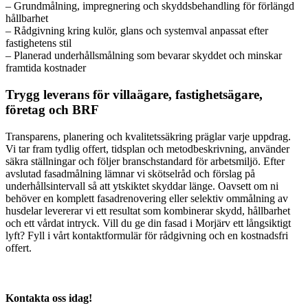
– Grundmålning, impregnering och skyddsbehandling för förlängd
hållbarhet
– Rådgivning kring kulör, glans och systemval anpassat efter
fastighetens stil
– Planerad underhållsmålning som bevarar skyddet och minskar
framtida kostnader
Trygg leverans för villaägare, fastighetsägare,
företag och BRF
Transparens, planering och kvalitetssäkring präglar varje uppdrag.
Vi tar fram tydlig offert, tidsplan och metodbeskrivning, använder
säkra ställningar och följer branschstandard för arbetsmiljö. Efter
avslutad fasadmålning lämnar vi skötselråd och förslag på
underhållsintervall så att ytskiktet skyddar länge. Oavsett om ni
behöver en komplett fasadrenovering eller selektiv ommålning av
husdelar levererar vi ett resultat som kombinerar skydd, hållbarhet
och ett vårdat intryck. Vill du ge din fasad i Morjärv ett långsiktigt
lyft? Fyll i vårt kontaktformulär för rådgivning och en kostnadsfri
offert.
Kontakta oss idag!