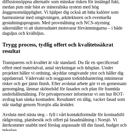
diffusionsöppna alternativ som minskar risken för instängd fukt,
medan puts mår bäst av mineraliska system med hög
ånggenomsläpplighet. Vi hjälper dig också att hitta kulörer som
harmonierar med omgivningen, arkitekturen och eventuella
gestaltningsprogram. Med provmålning och NCS-styrning
säkerställer vi att slutresultatet motsvarar förväntningarna – i både
dagsljus och kvällsljus.
Trygg process, tydlig offert och kvalitetssäkrat
resultat
Transparens och kvalitet är vår standard. Du får en specificerad
offert med materialval, antal strykningar och tidsplan. Under
projektet håller vi ordning, skyddar omgivande ytor och håller dig
uppdaterad. Vädervakt och noggrann torktidshantering minimerar
risker och ger jämn finish. Efter avslutat arbete gör vi en gemensam
genomgång, lämnar skötselråd för fasaden och plan för framtida
underhållsmålning. För privatpersoner informerar vi om hur ROT-
avdrag kan sänka kostnaden. Resultatet: en tålig, vacker fasad som
står stadigt genom Norsjös alla årstider.
Avsluta med nästa steg – fyll i vårt kontaktformulär för kostnadsfri
rådgivning, platsbesök och offert på fasadmålning i Norsjö. Vi
återkommer snabbt med förslag anpassade till din fasad, budget och
tidsplan.