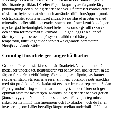
löst sittande partiklar. Därefter följer skrapning av flagande färg,
punktlagning och slipning där det behövs. På träfasad kontrollerar vi
rötskador, byter skadat virke och använder diffusionsöppna grund-
och täckfärger som låter huset andas. På putsfasad arbetar vi med
mineraliska eller silikatbaserade system som fäster kemiskt och ger
mycket god beständighet. Panel behandlas omsorgsfullt i skarvar
och ändträ för maximalt fuktskydd. Slutligen läggs en eller två
täckstrykningar beroende på system, alltid med hänsyn till
temperatur, luftfuktighet och torktid – avgörande parametrar i
Norsjös växlande väder.
Grundligt förarbete ger längre hållbarhet
Grunden för ett slitstarkt resultat är förarbetet. Vi tvättar med rätt
medel för underlaget, neutraliserar vid behov och sköljer rent så att
färgen får perfekt vidhäftning. Skrapning och slipning av kanter
skapar en stabil yta som inte reser sig igen. Sprickor i puts spacklas
med rätt produkt och rötskadat trä ersätts eller epoxirepareras. Sedan
följer grundmålning som mättar underlaget, binder fibrer och ger
optimalt fäste för täckfärgen. Mellanslipning där det behövs ger en
jämn, snygg yta. När du låter oss ta ansvar för varje steg minskar
risken för flagning, missfärgningar och fuktskador – och du får en
investering som håller betydligt längre mellan underhållstillfällena.