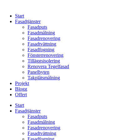
Skip
to
Start
content
Fasadtjänster
Fasadputs
Fasadmålning
Fasadrenovering
Fasadtvättning
Fasadfogning
Fönsterrenovering
Tilläggsisolering
Renovera Tegelfasad
Panelbyten
Takplåtsmålning
Projekt
Blogg
Offert
Start
Fasadtjänster
Fasadputs
Fasadmålning
Fasadrenovering
Fasadtvättning
Fasadfogning