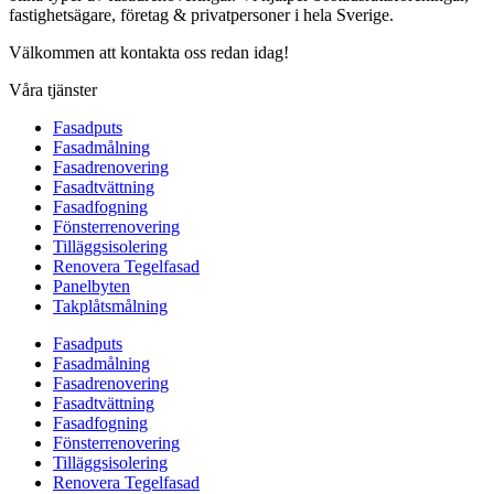
fastighetsägare, företag & privatpersoner i hela Sverige.
Välkommen att kontakta oss redan idag!
Våra tjänster
Fasadputs
Fasadmålning
Fasadrenovering
Fasadtvättning
Fasadfogning
Fönsterrenovering
Tilläggsisolering
Renovera Tegelfasad
Panelbyten
Takplåtsmålning
Fasadputs
Fasadmålning
Fasadrenovering
Fasadtvättning
Fasadfogning
Fönsterrenovering
Tilläggsisolering
Renovera Tegelfasad