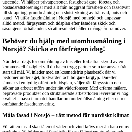
utseende. Vi hjälper privatpersoner, fastighetsägare, företag och
bostadsrättsföreningar med allt från noggrant förarbete och fasadtvätt
till skrapning, grundmålning och slutstrykning av träfasad, puts och
panel. Vi utför fasadmålning i Norsjö med omnejd och anpassar
alltid metod, färgsystem och tidsplan efter fasadens skick och
säsongens förhållanden, så att resultatet håller i många år framöver.
Behöver du hjälp med utomhusmålning i
Norsjö? Skicka en förfrågan idag!
När det är dags för ommålning av hus eller förbättrat skydd av en
kommersiell fastighet vill du ha en trygg partner som tar ansvar från
start till mål. Vi inleder med ett kostnadsfritt platsbesök där vi
bedömer underlaget, fuktvärden och tidigare färgtyp. Därefter
lämnar vi en tydlig offert och tidsplan, väljer rätt färgsystem och
säkrar att arbetet utförs under rätt väderfönster. Med erfarna målare,
beprövade produkter och strukturerade arbetsflöden levererar vi hög
kvalitet – oavsett om det handlar om underhållsmålning eller en mer
omfattande fasadrenovering.
Måla fasad i Norsjö – rätt metod för nordiskt klimat
För att en fasad ska stå emot väder och vind krävs mer än bara en ny
strykning. Vi börjar med fasadtvätt för att få bort smuts, alger och