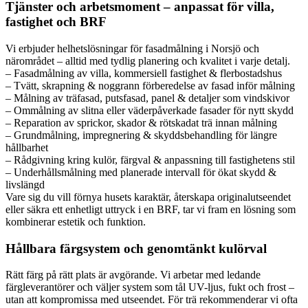
Tjänster och arbetsmoment – anpassat för villa,
fastighet och BRF
Vi erbjuder helhetslösningar för fasadmålning i Norsjö och
närområdet – alltid med tydlig planering och kvalitet i varje detalj.
– Fasadmålning av villa, kommersiell fastighet & flerbostadshus
– Tvätt, skrapning & noggrann förberedelse av fasad inför målning
– Målning av träfasad, putsfasad, panel & detaljer som vindskivor
– Ommålning av slitna eller väderpåverkade fasader för nytt skydd
– Reparation av sprickor, skador & rötskadat trä innan målning
– Grundmålning, impregnering & skyddsbehandling för längre
hållbarhet
– Rådgivning kring kulör, färgval & anpassning till fastighetens stil
– Underhållsmålning med planerade intervall för ökat skydd &
livslängd
Vare sig du vill förnya husets karaktär, återskapa originalutseendet
eller säkra ett enhetligt uttryck i en BRF, tar vi fram en lösning som
kombinerar estetik och funktion.
Hållbara färgsystem och genomtänkt kulörval
Rätt färg på rätt plats är avgörande. Vi arbetar med ledande
färgleverantörer och väljer system som tål UV-ljus, fukt och frost –
utan att kompromissa med utseendet. För trä rekommenderar vi ofta