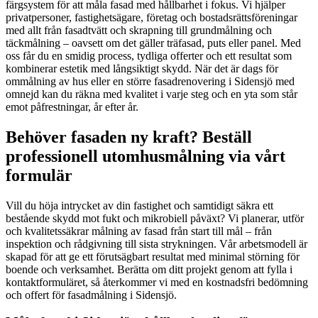
färgsystem för att måla fasad med hållbarhet i fokus. Vi hjälper
privatpersoner, fastighetsägare, företag och bostadsrättsföreningar
med allt från fasadtvätt och skrapning till grundmålning och
täckmålning – oavsett om det gäller träfasad, puts eller panel. Med
oss får du en smidig process, tydliga offerter och ett resultat som
kombinerar estetik med långsiktigt skydd. När det är dags för
ommålning av hus eller en större fasadrenovering i Sidensjö med
omnejd kan du räkna med kvalitet i varje steg och en yta som står
emot påfrestningar, år efter år.
Behöver fasaden ny kraft? Beställ
professionell utomhusmålning via vårt
formulär
Vill du höja intrycket av din fastighet och samtidigt säkra ett
bestående skydd mot fukt och mikrobiell påväxt? Vi planerar, utför
och kvalitetssäkrar målning av fasad från start till mål – från
inspektion och rådgivning till sista strykningen. Vår arbetsmodell är
skapad för att ge ett förutsägbart resultat med minimal störning för
boende och verksamhet. Berätta om ditt projekt genom att fylla i
kontaktformuläret, så återkommer vi med en kostnadsfri bedömning
och offert för fasadmålning i Sidensjö.