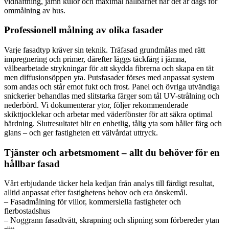
vidhäftning, jämn kulör och maximal hållbarhet när det är dags för
ommålning av hus.
Professionell målning av olika fasader
Varje fasadtyp kräver sin teknik. Träfasad grundmålas med rätt
impregnering och primer, därefter läggs täckfärg i jämna,
välbearbetade strykningar för att skydda fibrerna och skapa en tät
men diffusionsöppen yta. Putsfasader förses med anpassat system
som andas och står emot fukt och frost. Panel och övriga utvändiga
snickerier behandlas med slitstarka färger som tål UV-strålning och
nederbörd. Vi dokumenterar ytor, följer rekommenderade
skikttjocklekar och arbetar med väderfönster för att säkra optimal
härdning. Slutresultatet blir en enhetlig, tålig yta som håller färg och
glans – och ger fastigheten ett välvårdat uttryck.
Tjänster och arbetsmoment – allt du behöver för en
hållbar fasad
Vårt erbjudande täcker hela kedjan från analys till färdigt resultat,
alltid anpassat efter fastighetens behov och era önskemål.
– Fasadmålning för villor, kommersiella fastigheter och
flerbostadshus
– Noggrann fasadtvätt, skrapning och slipning som förbereder ytan