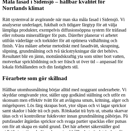
Måla fasad i Sidensjö – hållbar kvalitet för
Norrlands klimat
Rätt systemval är avgörande när man ska måla fasad i Sidensjö. Vi
analyserar underlaget, fukthalt och tidigare färgtyp för att välja
lämpliga produkter, exempelvis diffusionsöppna system för träfasad
eller robusta mineralfärger för puts. Därefter planerar vi arbetet
utifrån väderläge och torktider för att optimera vidhäftning och
finish. Våra målare arbetar metodiskt med fasadtvätt, skrapning,
slipning, grundmålning och två täckstrykningar där det behövs.
Resultatet blir en jämn, motståndskraftig yta som stöter bort vatten,
motverkar sprickbildning och ser fräsch ut över tid – anpassad för
lokala förhållanden och din fastighets stil.
Förarbete som gör skillnad
Hållbar utomhusmålning börjar alltid med noggrant underarbete. Vi
skyddar omgivande ytor, ställer upp godkänd ställning och utför en
skonsam men effektiv tvätt för att avlägsna smuts, kritning, alger och
mögelsporer. Lös färg skrapas bort, ytor slipas och vi lagar sprickor
samt skador i både trä och puts. Rötskadat trä byts ut, utsatta skarvar
tätas och vi kontrollerar fuktkvoter innan grundmålning påbörjas. På
putsfasader åtgärdas sprickor och svaga partier spacklas eller putsas
om för att skapa en stabil grund. Det här arbetet säkerställer god