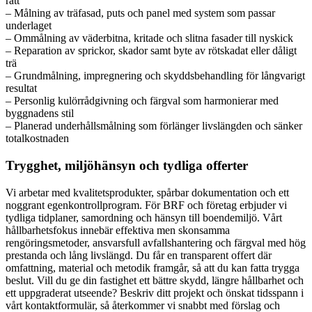
rätt
– Målning av träfasad, puts och panel med system som passar
underlaget
– Ommålning av väderbitna, kritade och slitna fasader till nyskick
– Reparation av sprickor, skador samt byte av rötskadat eller dåligt
trä
– Grundmålning, impregnering och skyddsbehandling för långvarigt
resultat
– Personlig kulörrådgivning och färgval som harmonierar med
byggnadens stil
– Planerad underhållsmålning som förlänger livslängden och sänker
totalkostnaden
Trygghet, miljöhänsyn och tydliga offerter
Vi arbetar med kvalitetsprodukter, spårbar dokumentation och ett
noggrant egenkontrollprogram. För BRF och företag erbjuder vi
tydliga tidplaner, samordning och hänsyn till boendemiljö. Vårt
hållbarhetsfokus innebär effektiva men skonsamma
rengöringsmetoder, ansvarsfull avfallshantering och färgval med hög
prestanda och lång livslängd. Du får en transparent offert där
omfattning, material och metodik framgår, så att du kan fatta trygga
beslut. Vill du ge din fastighet ett bättre skydd, längre hållbarhet och
ett uppgraderat utseende? Beskriv ditt projekt och önskat tidsspann i
vårt kontaktformulär, så återkommer vi snabbt med förslag och