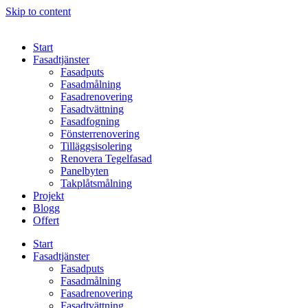
Skip to content
Start
Fasadtjänster
Fasadputs
Fasadmålning
Fasadrenovering
Fasadtvättning
Fasadfogning
Fönsterrenovering
Tilläggsisolering
Renovera Tegelfasad
Panelbyten
Takplåtsmålning
Projekt
Blogg
Offert
Start
Fasadtjänster
Fasadputs
Fasadmålning
Fasadrenovering
Fasadtvättning