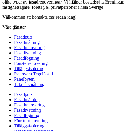
olika typer av fasadrenoveringar. Vi hjälper bostadsrättsföreningar,
fastighetsägare, företag & privatpersoner i hela Sverige.
Välkommen att kontakta oss redan idag!
Våra tjänster
Fasadputs
Fasadmålning
Fasadrenovering
Fasadtvättning
Fasadfogning
Fönsterrenovering
Tilläggsisolering
Renovera Tegelfasad
Panelbyten
Takplåtsmålning
Fasadputs
Fasadmålning
Fasadrenovering
Fasadtvättning
Fasadfogning
Fönsterrenovering
Tilläggsisolering