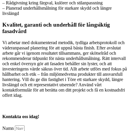
– Rådgivning kring färgval, kulörer och stilanpassning
– Planerad underhållsmålning för starkare skydd och längre
livslängd
Kvalitet, garanti och underhåll för långsiktig
fasadvård
Vi arbetar med dokumenterad metodik, tydliga arbetsprotokoll och
väderanpassad planering för att uppnå bästa finish. Efter avslutat
arbete går vi igenom resultatet tillsammans, ger skötselråd och
rekommenderar tidpunkt för nästa underhållsmålning. Rätt intervall
och enkel översyn gör att fasaden behåller sin lyster, och att
investeringens värde säkras över tid. Allt arbete utförs med fokus på
hållbarhet och etik – från miljömedvetna produkter till ansvarsfull
hantering. Vill du ge din fastighet i Töre ett starkare skydd, längre
livslängd och ett representativt utseende? Använd vårt
kontaktformulär för att berätta om ditt projekt och få en kostnadsfri
offert idag.
Kontakta oss idag!
Namn