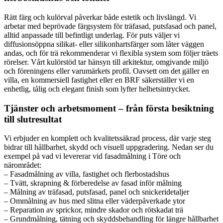
Rätt färg och kulörval påverkar både estetik och livslängd. Vi
arbetar med beprövade färgsystem för träfasad, putsfasad och panel,
alltid anpassade till befintligt underlag. För puts väljer vi
diffusionsöppna silikat- eller silikonhartsfärger som låter väggen
andas, och för trä rekommenderar vi flexibla system som följer träets
rörelser. Vårt kulörstöd tar hänsyn till arkitektur, omgivande miljö
och föreningens eller varumärkets profil. Oavsett om det gäller en
villa, en kommersiell fastighet eller en BRF säkerställer vi en
enhetlig, tålig och elegant finish som lyfter helhetsintrycket.
Tjänster och arbetsmoment – från första besiktning
till slutresultat
Vi erbjuder en komplett och kvalitetssäkrad process, där varje steg
bidrar till hållbarhet, skydd och visuell uppgradering. Nedan ser du
exempel på vad vi levererar vid fasadmålning i Töre och
närområdet:
– Fasadmålning av villa, fastighet och flerbostadshus
– Tvätt, skrapning & förberedelse av fasad inför målning
– Målning av träfasad, putsfasad, panel och snickeridetaljer
– Ommålning av hus med slitna eller väderpåverkade ytor
– Reparation av sprickor, mindre skador och rötskadat trä
– Grundmålning, tätning och skyddsbehandling för längre hållbarhet