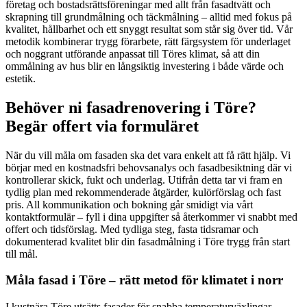
företag och bostadsrättsföreningar med allt från fasadtvätt och
skrapning till grundmålning och täckmålning – alltid med fokus på
kvalitet, hållbarhet och ett snyggt resultat som står sig över tid. Vår
metodik kombinerar trygg förarbete, rätt färgsystem för underlaget
och noggrant utförande anpassat till Töres klimat, så att din
ommålning av hus blir en långsiktig investering i både värde och
estetik.
Behöver ni fasadrenovering i Töre?
Begär offert via formuläret
När du vill måla om fasaden ska det vara enkelt att få rätt hjälp. Vi
börjar med en kostnadsfri behovsanalys och fasadbesiktning där vi
kontrollerar skick, fukt och underlag. Utifrån detta tar vi fram en
tydlig plan med rekommenderade åtgärder, kulörförslag och fast
pris. All kommunikation och bokning går smidigt via vårt
kontaktformulär – fyll i dina uppgifter så återkommer vi snabbt med
offert och tidsförslag. Med tydliga steg, fasta tidsramar och
dokumenterad kvalitet blir din fasadmålning i Töre trygg från start
till mål.
Måla fasad i Töre – rätt metod för klimatet i norr
I kustnära Töre utsätts fasader för snabba temperaturväxlingar,