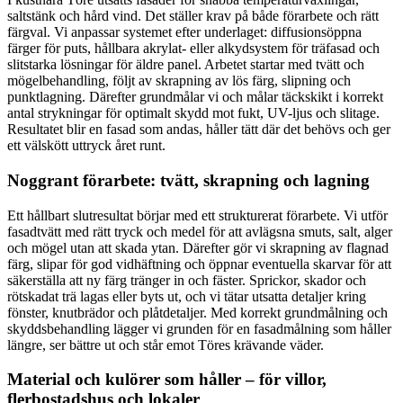
saltstänk och hård vind. Det ställer krav på både förarbete och rätt
färgval. Vi anpassar systemet efter underlaget: diffusionsöppna
färger för puts, hållbara akrylat- eller alkydsystem för träfasad och
slitstarka lösningar för äldre panel. Arbetet startar med tvätt och
mögelbehandling, följt av skrapning av lös färg, slipning och
punktlagning. Därefter grundmålar vi och målar täckskikt i korrekt
antal strykningar för optimalt skydd mot fukt, UV-ljus och slitage.
Resultatet blir en fasad som andas, håller tätt där det behövs och ger
ett välskött uttryck året runt.
Noggrant förarbete: tvätt, skrapning och lagning
Ett hållbart slutresultat börjar med ett strukturerat förarbete. Vi utför
fasadtvätt med rätt tryck och medel för att avlägsna smuts, salt, alger
och mögel utan att skada ytan. Därefter gör vi skrapning av flagnad
färg, slipar för god vidhäftning och öppnar eventuella skarvar för att
säkerställa att ny färg tränger in och fäster. Sprickor, skador och
rötskadat trä lagas eller byts ut, och vi tätar utsatta detaljer kring
fönster, knutbrädor och plåtdetaljer. Med korrekt grundmålning och
skyddsbehandling lägger vi grunden för en fasadmålning som håller
längre, ser bättre ut och står emot Töres krävande väder.
Material och kulörer som håller – för villor,
flerbostadshus och lokaler