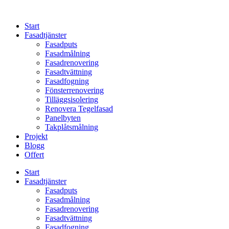
Skip
to
Start
content
Fasadtjänster
Fasadputs
Fasadmålning
Fasadrenovering
Fasadtvättning
Fasadfogning
Fönsterrenovering
Tilläggsisolering
Renovera Tegelfasad
Panelbyten
Takplåtsmålning
Projekt
Blogg
Offert
Start
Fasadtjänster
Fasadputs
Fasadmålning
Fasadrenovering
Fasadtvättning
Fasadfogning