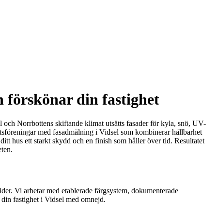
förskönar din fastighet
l och Norrbottens skiftande klimat utsätts fasader för kyla, snö, UV-
srättsföreningar med fasadmålning i Vidsel som kombinerar hållbarhet
itt hus ett starkt skydd och en finish som håller över tid. Resultatet
eten.
rktider. Vi arbetar med etablerade färgsystem, dokumenterade
 din fastighet i Vidsel med omnejd.