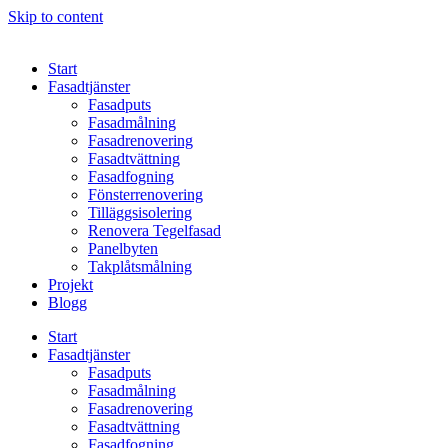
Skip to content
Start
Fasadtjänster
Fasadputs
Fasadmålning
Fasadrenovering
Fasadtvättning
Fasadfogning
Fönsterrenovering
Tilläggsisolering
Renovera Tegelfasad
Panelbyten
Takplåtsmålning
Projekt
Blogg
Start
Fasadtjänster
Fasadputs
Fasadmålning
Fasadrenovering
Fasadtvättning
Fasadfogning