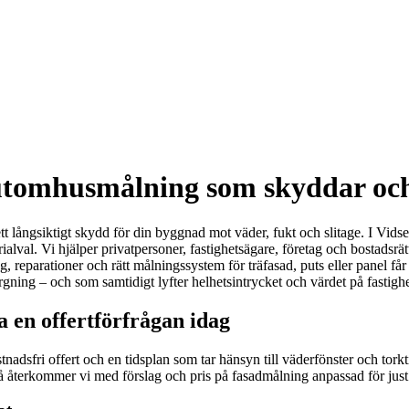
utomhusmålning som skyddar och 
tt långsiktigt skydd för din byggnad mot väder, fukt och slitage. I Vidse
erialval. Vi hjälper privatpersoner, fastighetsägare, företag och bostad
, reparationer och rätt målningssystem för träfasad, puts eller panel får d
rgning – och som samtidigt lyfter helhetsintrycket och värdet på fastigh
a en offertförfrågan idag
stnadsfri offert och en tidsplan som tar hänsyn till väderfönster och to
så återkommer vi med förslag och pris på fasadmålning anpassad för just