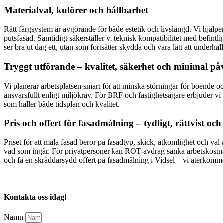
Materialval, kulörer och hållbarhet
Rätt färgsystem är avgörande för både estetik och livslängd. Vi hjälper
putsfasad. Samtidigt säkerställer vi teknisk kompatibilitet med befintl
ser bra ut dag ett, utan som fortsätter skydda och vara lätt att underhålla
Tryggt utförande – kvalitet, säkerhet och minimal p
Vi planerar arbetsplatsen smart för att minska störningar för boende oc
ansvarsfullt enligt miljökrav. För BRF och fastighetsägare erbjuder vi
som håller både tidsplan och kvalitet.
Pris och offert för fasadmålning – tydligt, rättvist oc
Priset för att måla fasad beror på fasadtyp, skick, åtkomlighet och val 
vad som ingår. För privatpersoner kan ROT-avdrag sänka arbetskostnad
och få en skräddarsydd offert på fasadmålning i Vidsel – vi återkomm
Kontakta oss idag!
Namn