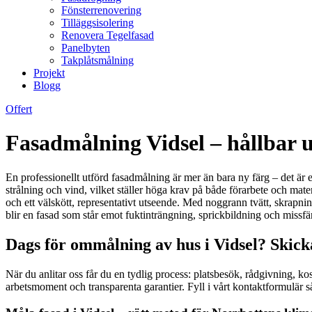
Fönsterrenovering
Tilläggsisolering
Renovera Tegelfasad
Panelbyten
Takplåtsmålning
Projekt
Blogg
Offert
Fasadmålning Vidsel – hållbar 
En professionellt utförd fasadmålning är mer än bara ny färg – det är e
strålning och vind, vilket ställer höga krav på både förarbete och mat
och ett välskött, representativt utseende. Med noggrann tvätt, skrapning
blir en fasad som står emot fuktinträngning, sprickbildning och missfä
Dags för ommålning av hus i Vidsel? Skick
När du anlitar oss får du en tydlig process: platsbesök, rådgivning, ko
arbetsmoment och transparenta garantier. Fyll i vårt kontaktformulär 