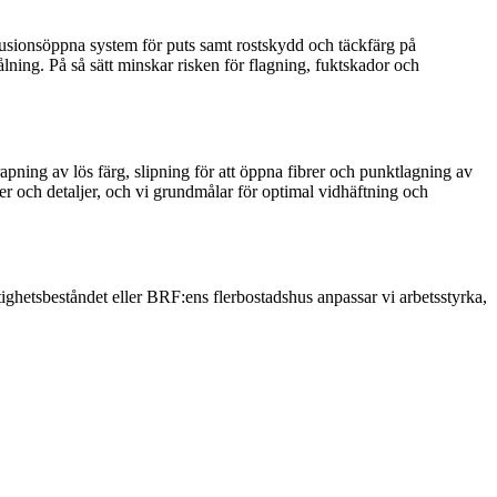
diffusionsöppna system för puts samt rostskydd och täckfärg på
ålning. På så sätt minskar risken för flagning, fuktskador och
krapning av lös färg, slipning för att öppna fibrer och punktlagning av
ter och detaljer, och vi grundmålar för optimal vidhäftning och
tighetsbeståndet eller BRF:ens flerbostadshus anpassar vi arbetsstyrka,