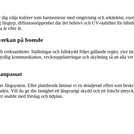
 dig välja kulörer som harmonierar med omgivning och arkitektur, exempel
ig färgtyp, diffusionsöppenhet där det behövs och UV-stabilitet för bibeh
 år efter år.
åverkan på boende
h verksamheter. Ställningar och fallskydd följer gällande regler, ytor tä
 tydlig kommunikation, veckouppdateringar och skyltning så att alla vet 
h anpassat
av färgsystem. Efter platsbesök lämnar vi en detaljerad offert som beskri
en. Vill du ge din fastighet ett långvarigt skydd och ett fräscht intry
er snabbt med förslag och tidplan.