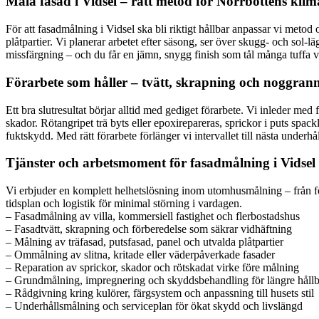
Måla fasad i Vidsel – rätt metod för Norrbottens klim
För att fasadmålning i Vidsel ska bli riktigt hållbar anpassar vi metod 
plåtpartier. Vi planerar arbetet efter säsong, ser över skugg- och sol-
missfärgning – och du får en jämn, snygg finish som tål många tuffa vi
Förarbete som håller – tvätt, skrapning och noggra
Ett bra slutresultat börjar alltid med gediget förarbete. Vi inleder med
skador. Rötangripet trä byts eller epoxirepareras, sprickor i puts spac
fuktskydd. Med rätt förarbete förlänger vi intervallet till nästa underhå
Tjänster och arbetsmoment för fasadmålning i Vidsel
Vi erbjuder en komplett helhetslösning inom utomhusmålning – från förs
tidsplan och logistik för minimal störning i vardagen.
– Fasadmålning av villa, kommersiell fastighet och flerbostadshus
– Fasadtvätt, skrapning och förberedelse som säkrar vidhäftning
– Målning av träfasad, putsfasad, panel och utvalda plåtpartier
– Ommålning av slitna, kritade eller väderpåverkade fasader
– Reparation av sprickor, skador och rötskadat virke före målning
– Grundmålning, impregnering och skyddsbehandling för längre hållb
– Rådgivning kring kulörer, färgsystem och anpassning till husets stil
– Underhållsmålning och serviceplan för ökat skydd och livslängd