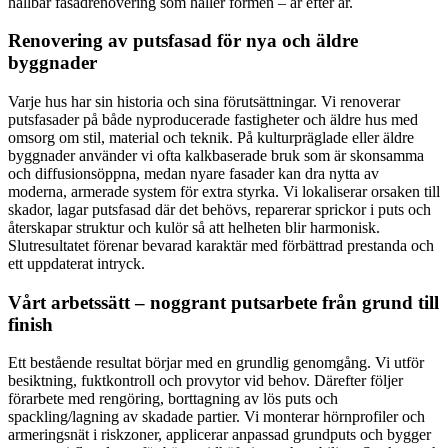
hållbar fasadrenovering som håller formen – år efter år.
Renovering av putsfasad för nya och äldre
byggnader
Varje hus har sin historia och sina förutsättningar. Vi renoverar
putsfasader på både nyproducerade fastigheter och äldre hus med
omsorg om stil, material och teknik. På kulturpräglade eller äldre
byggnader använder vi ofta kalkbaserade bruk som är skonsamma
och diffusionsöppna, medan nyare fasader kan dra nytta av
moderna, armerade system för extra styrka. Vi lokaliserar orsaken till
skador, lagar putsfasad där det behövs, reparerar sprickor i puts och
återskapar struktur och kulör så att helheten blir harmonisk.
Slutresultatet förenar bevarad karaktär med förbättrad prestanda och
ett uppdaterat intryck.
Vårt arbetssätt – noggrant putsarbete från grund till
finish
Ett bestående resultat börjar med en grundlig genomgång. Vi utför
besiktning, fuktkontroll och provytor vid behov. Därefter följer
förarbete med rengöring, borttagning av lös puts och
spackling/lagning av skadade partier. Vi monterar hörnprofiler och
armeringsnät i riskzoner, applicerar anpassad grundputs och bygger