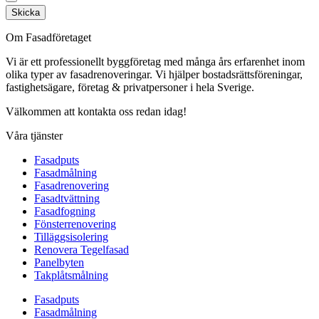
Skicka
Om Fasadföretaget
Vi är ett professionellt byggföretag med många års erfarenhet inom
olika typer av fasadrenoveringar. Vi hjälper bostadsrättsföreningar,
fastighetsägare, företag & privatpersoner i hela Sverige.
Välkommen att kontakta oss redan idag!
Våra tjänster
Fasadputs
Fasadmålning
Fasadrenovering
Fasadtvättning
Fasadfogning
Fönsterrenovering
Tilläggsisolering
Renovera Tegelfasad
Panelbyten
Takplåtsmålning
Fasadputs
Fasadmålning