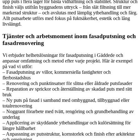
upp puts i flera lager för bästa vidhäftning och stabilitet. Struktur och
finish väljs utifrån byggnadens uttryck – från slät filtsning till mer
markerad struktur – och avslutas med lämplig ytbehandling och färg.
Allt putsarbete utförs med fokus på fuktsäkerhet, estetik och lång
livslängd.
Tjänster och arbetsmoment inom fasadputsning och
fasadrenovering
Vi erbjuder helhetslösningar för fasadputsning i Gäddede och
anpassar omfattning och metod efter varje projekt. Här är exempel
på vad vi utför:
– Fasadputsning av villor, kommersiella fastigheter och
flerbostadshus
– Renovering och punktinsatser för slitna eller åldrade putsfasader
– Reparation av sprickor och återställning av skadad puts med rätt
bruk
– Ny puts på fasad i samband med ombyggnad, tillbyggnad eller
totalrenovering
– Noggrant förarbete med tvätt, rengöring och grundbehandling av
underlag
– Applicering av skyddande ytbehandlingar och kulörsättning för
längre hållbarhet
– Anpassning av putsstruktur, kornstorlek och finish efter arkitektur
och omgivning