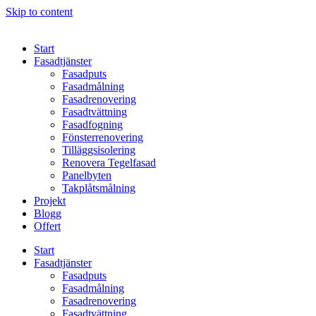
Skip to content
Start
Fasadtjänster
Fasadputs
Fasadmålning
Fasadrenovering
Fasadtvättning
Fasadfogning
Fönsterrenovering
Tilläggsisolering
Renovera Tegelfasad
Panelbyten
Takplåtsmålning
Projekt
Blogg
Offert
Start
Fasadtjänster
Fasadputs
Fasadmålning
Fasadrenovering
Fasadtvättning