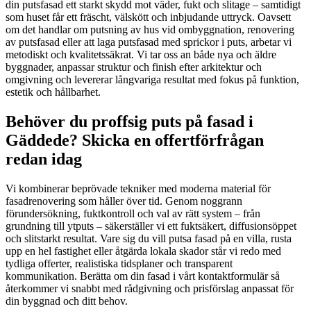
din putsfasad ett starkt skydd mot väder, fukt och slitage – samtidigt
som huset får ett fräscht, välskött och inbjudande uttryck. Oavsett
om det handlar om putsning av hus vid ombyggnation, renovering
av putsfasad eller att laga putsfasad med sprickor i puts, arbetar vi
metodiskt och kvalitetssäkrat. Vi tar oss an både nya och äldre
byggnader, anpassar struktur och finish efter arkitektur och
omgivning och levererar långvariga resultat med fokus på funktion,
estetik och hållbarhet.
Behöver du proffsig puts på fasad i
Gäddede? Skicka en offertförfrågan
redan idag
Vi kombinerar beprövade tekniker med moderna material för
fasadrenovering som håller över tid. Genom noggrann
förundersökning, fuktkontroll och val av rätt system – från
grundning till ytputs – säkerställer vi ett fuktsäkert, diffusionsöppet
och slitstarkt resultat. Vare sig du vill putsa fasad på en villa, rusta
upp en hel fastighet eller åtgärda lokala skador står vi redo med
tydliga offerter, realistiska tidsplaner och transparent
kommunikation. Berätta om din fasad i vårt kontaktformulär så
återkommer vi snabbt med rådgivning och prisförslag anpassat för
din byggnad och ditt behov.