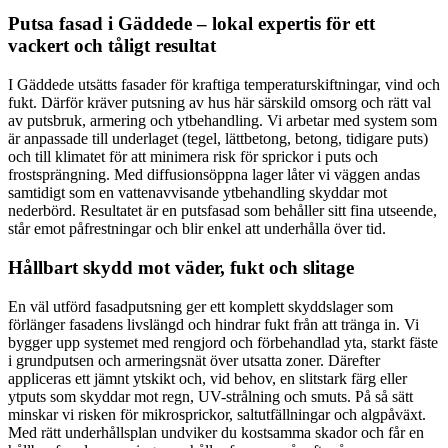
Putsa fasad i Gäddede – lokal expertis för ett
vackert och tåligt resultat
I Gäddede utsätts fasader för kraftiga temperaturskiftningar, vind och
fukt. Därför kräver putsning av hus här särskild omsorg och rätt val
av putsbruk, armering och ytbehandling. Vi arbetar med system som
är anpassade till underlaget (tegel, lättbetong, betong, tidigare puts)
och till klimatet för att minimera risk för sprickor i puts och
frostsprängning. Med diffusionsöppna lager låter vi väggen andas
samtidigt som en vattenavvisande ytbehandling skyddar mot
nederbörd. Resultatet är en putsfasad som behåller sitt fina utseende,
står emot påfrestningar och blir enkel att underhålla över tid.
Hållbart skydd mot väder, fukt och slitage
En väl utförd fasadputsning ger ett komplett skyddslager som
förlänger fasadens livslängd och hindrar fukt från att tränga in. Vi
bygger upp systemet med rengjord och förbehandlad yta, starkt fäste
i grundputsen och armeringsnät över utsatta zoner. Därefter
appliceras ett jämnt ytskikt och, vid behov, en slitstark färg eller
ytputs som skyddar mot regn, UV-strålning och smuts. På så sätt
minskar vi risken för mikro­sprickor, saltutfällningar och algpåväxt.
Med rätt underhållsplan undviker du kostsamma skador och får en