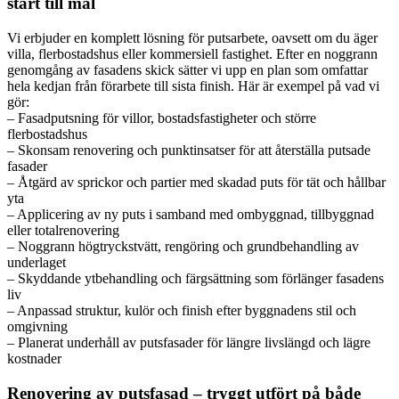
start till mål
Vi erbjuder en komplett lösning för putsarbete, oavsett om du äger
villa, flerbostadshus eller kommersiell fastighet. Efter en noggrann
genomgång av fasadens skick sätter vi upp en plan som omfattar
hela kedjan från förarbete till sista finish. Här är exempel på vad vi
gör:
– Fasadputsning för villor, bostadsfastigheter och större
flerbostadshus
– Skonsam renovering och punktinsatser för att återställa putsade
fasader
– Åtgärd av sprickor och partier med skadad puts för tät och hållbar
yta
– Applicering av ny puts i samband med ombyggnad, tillbyggnad
eller totalrenovering
– Noggrann högtryckstvätt, rengöring och grundbehandling av
underlaget
– Skyddande ytbehandling och färgsättning som förlänger fasadens
liv
– Anpassad struktur, kulör och finish efter byggnadens stil och
omgivning
– Planerat underhåll av putsfasader för längre livslängd och lägre
kostnader
Renovering av putsfasad – tryggt utfört på både