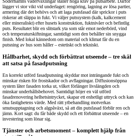
Söderhamns väderväxlingar ställer höga krav på putsarbete. Därför
lägger vi stor vikt vid underlaget: rengöring, lagning av lösa partier,
armering där det behövs och att laga putsfasad där sprickor i puts
riskerar att släppa in fukt. Vi väljer putssystem (kalk, kalkcement
eller mineraliskt) efter husets konstruktion, fuktnivåer och befintlig
puts. Resultatet blir en slitstark yta som står emot nederbörd, vind
och temperaturskiftningar, samtidigt som den behåller sin snygga
finish. Med lokal kännedom om material och klimat får du en
putsning av hus som håller – estetiskt och tekniskt.
Hållbarhet, skydd och förbättrat utseende – tre skäl
att satsa på fasadputsning
En korrekt utförd fasadputsning skyddar mot inträngande fukt och
minskar risken för frostskador och avflagningar. Diffusionsöppna
system låter fasaden torka ut, vilket förlänger livslängden och
minskar underhållsbehovet. Samtidigt höjer en väl utförd
fasadrenovering helhetsintrycket, skapar ett enhetligt uttryck och kan
öka fastighetens värde. Med rätt ytbehandling motverkas
smutsupptagning och algpåväxt, så att din putsfasad förblir ren och
jämn. Kort sagt: du får både skydd och ett förbättrat utseende – en
investering som lönar sig.
Tjänster och arbetsmoment – komplett hjälp från