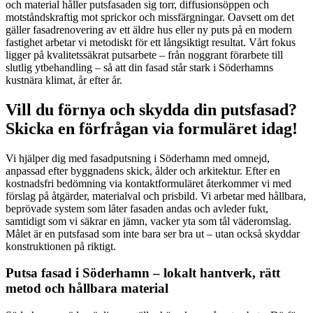
och material håller putsfasaden sig torr, diffusionsöppen och
motståndskraftig mot sprickor och missfärgningar. Oavsett om det
gäller fasadrenovering av ett äldre hus eller ny puts på en modern
fastighet arbetar vi metodiskt för ett långsiktigt resultat. Vårt fokus
ligger på kvalitetssäkrat putsarbete – från noggrant förarbete till
slutlig ytbehandling – så att din fasad står stark i Söderhamns
kustnära klimat, år efter år.
Vill du förnya och skydda din putsfasad?
Skicka en förfrågan via formuläret idag!
Vi hjälper dig med fasadputsning i Söderhamn med omnejd,
anpassad efter byggnadens skick, ålder och arkitektur. Efter en
kostnadsfri bedömning via kontaktformuläret återkommer vi med
förslag på åtgärder, materialval och prisbild. Vi arbetar med hållbara,
beprövade system som låter fasaden andas och avleder fukt,
samtidigt som vi säkrar en jämn, vacker yta som tål väderomslag.
Målet är en putsfasad som inte bara ser bra ut – utan också skyddar
konstruktionen på riktigt.
Putsa fasad i Söderhamn – lokalt hantverk, rätt
metod och hållbara material