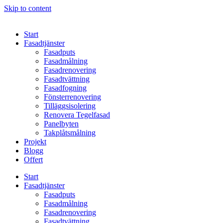
Skip to content
Start
Fasadtjänster
Fasadputs
Fasadmålning
Fasadrenovering
Fasadtvättning
Fasadfogning
Fönsterrenovering
Tilläggsisolering
Renovera Tegelfasad
Panelbyten
Takplåtsmålning
Projekt
Blogg
Offert
Start
Fasadtjänster
Fasadputs
Fasadmålning
Fasadrenovering
Fasadtvättning