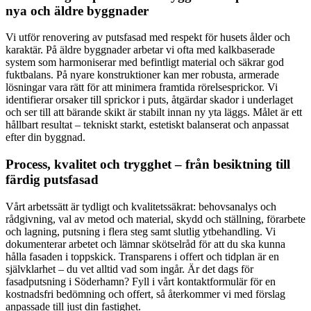
nya och äldre byggnader
Vi utför renovering av putsfasad med respekt för husets ålder och
karaktär. På äldre byggnader arbetar vi ofta med kalkbaserade
system som harmoniserar med befintligt material och säkrar god
fuktbalans. På nyare konstruktioner kan mer robusta, armerade
lösningar vara rätt för att minimera framtida rörelsesprickor. Vi
identifierar orsaker till sprickor i puts, åtgärdar skador i underlaget
och ser till att bärande skikt är stabilt innan ny yta läggs. Målet är ett
hållbart resultat – tekniskt starkt, estetiskt balanserat och anpassat
efter din byggnad.
Process, kvalitet och trygghet – från besiktning till
färdig putsfasad
Vårt arbetssätt är tydligt och kvalitetssäkrat: behovsanalys och
rådgivning, val av metod och material, skydd och ställning, förarbete
och lagning, putsning i flera steg samt slutlig ytbehandling. Vi
dokumenterar arbetet och lämnar skötselråd för att du ska kunna
hålla fasaden i toppskick. Transparens i offert och tidplan är en
självklarhet – du vet alltid vad som ingår. Är det dags för
fasadputsning i Söderhamn? Fyll i vårt kontaktformulär för en
kostnadsfri bedömning och offert, så återkommer vi med förslag
anpassade till just din fastighet.