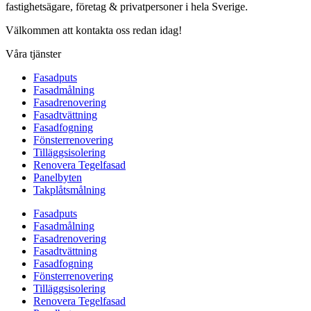
fastighetsägare, företag & privatpersoner i hela Sverige.
Välkommen att kontakta oss redan idag!
Våra tjänster
Fasadputs
Fasadmålning
Fasadrenovering
Fasadtvättning
Fasadfogning
Fönsterrenovering
Tilläggsisolering
Renovera Tegelfasad
Panelbyten
Takplåtsmålning
Fasadputs
Fasadmålning
Fasadrenovering
Fasadtvättning
Fasadfogning
Fönsterrenovering
Tilläggsisolering
Renovera Tegelfasad