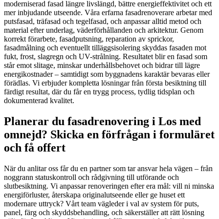
moderniserad fasad längre livslängd, bättre energieffektivitet och ett
mer inbjudande utseende. Våra erfarna fasadrenoverare arbetar med
putsfasad, träfasad och tegelfasad, och anpassar alltid metod och
material efter underlag, väderförhållanden och arkitektur. Genom
korrekt förarbete, fasadputsning, reparation av sprickor,
fasadmålning och eventuellt tilläggsisolering skyddas fasaden mot
fukt, frost, slagregn och UV-strålning. Resultatet blir en fasad som
står emot slitage, minskar underhållsbehovet och bidrar till lägre
energikostnader – samtidigt som byggnadens karaktär bevaras eller
förädlas. Vi erbjuder kompletta lösningar från första besiktning till
färdigt resultat, där du får en trygg process, tydlig tidsplan och
dokumenterad kvalitet.
Planerar du fasadrenovering i Los med
omnejd? Skicka en förfrågan i formuläret
och få offert
När du anlitar oss får du en partner som tar ansvar hela vägen – från
noggrann statuskontroll och rådgivning till utförande och
slutbesiktning. Vi anpassar renoveringen efter era mål: vill ni minska
energiförluster, återskapa originalutseende eller ge huset ett
modernare uttryck? Vårt team vägleder i val av system för puts,
panel, färg och skyddsbehandling, och säkerställer att rätt lösning