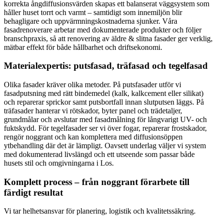
korrekta ångdiffusionsvärden skapas ett balanserat väggsystem som
håller huset torrt och varmt – samtidigt som innemiljön blir
behagligare och uppvärmningskostnaderna sjunker. Våra
fasadrenoverare arbetar med dokumenterade produkter och följer
branschpraxis, så att renovering av äldre & slitna fasader ger verklig,
mätbar effekt för både hållbarhet och driftsekonomi.
Materialexpertis: putsfasad, träfasad och tegelfasad
Olika fasader kräver olika metoder. På putsfasader utför vi
fasadputsning med rätt bindemedel (kalk, kalkcement eller silikat)
och reparerar sprickor samt putsbortfall innan slutputsen läggs. På
träfasader hanterar vi rötskador, byter panel och trädetaljer,
grundmålar och avslutar med fasadmålning för långvarigt UV- och
fuktskydd. För tegelfasader ser vi över fogar, reparerar frostskador,
rengör noggrant och kan komplettera med diffusionsöppen
ytbehandling där det är lämpligt. Oavsett underlag väljer vi system
med dokumenterad livslängd och ett utseende som passar både
husets stil och omgivningarna i Los.
Komplett process – från noggrant förarbete till
färdigt resultat
Vi tar helhetsansvar för planering, logistik och kvalitetssäkring.