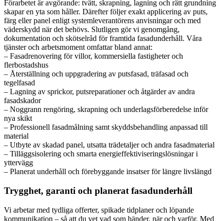
Förarbetet är avgörande: tvätt, skrapning, lagning och rätt grundning
skapar en yta som håller. Därefter följer exakt applicering av puts,
färg eller panel enligt systemleverantörens anvisningar och med
väderskydd när det behövs. Slutligen gör vi genomgång,
dokumentation och skötselråd för framtida fasadunderhåll. Våra
tjänster och arbetsmoment omfattar bland annat:
– Fasadrenovering för villor, kommersiella fastigheter och
flerbostadshus
– Återställning och uppgradering av putsfasad, träfasad och
tegelfasad
– Lagning av sprickor, putsreparationer och åtgärder av andra
fasadskador
– Noggrann rengöring, skrapning och underlagsförberedelse inför
nya skikt
– Professionell fasadmålning samt skyddsbehandling anpassad till
material
– Utbyte av skadad panel, utsatta trädetaljer och andra fasadmaterial
– Tilläggsisolering och smarta energieffektiviseringslösningar i
yttervägg
– Planerat underhåll och förebyggande insatser för längre livslängd
Trygghet, garanti och planerat fasadunderhåll
Vi arbetar med tydliga offerter, spikade tidplaner och löpande
kommunikation – så att du vet vad som händer, när och varför. Med