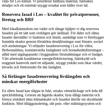
väljs för Los klimat. Vi prioriterar hållbara material, fuktsäkra
detaljer och ett estetiskt snyggt resultat som håller över tid.
Renovera fasad i Los – kvalitet för privatpersoner,
företag och BRF
Med lokalkännedom om väder och slitage hjälper vi dig renovera
fasaden på ett sätt som verkligen gör skillnad. För äldre och slitna
fasader återställer vi funktion och finish, samtidigt som vi förebygger
framtida skador genom förstärkta detaljlösningar runt fönster, sockel
och anslutningar. Vi erbjuder fasadrenovering i Los för villor,
flerbostadshus, kommersiella fastigheter och bostadsrättsföreningar –
alltid med utgångspunkt i byggnadens förutsättningar och er budget.
Vårt arbetssätt kombinerar energieffektivisering, fuktskydd och
noggrant hantverk med ett säljande, snyggt ytskikt som ökar värdet,
trivseln och förtroendet för din fastighet.
Så förlänger fasadrenovering livslängden och
minskar energiförluster
En sliten fasad kan släppa in fukt, orsaka värmeläckage och leda till
sprickbildning. Genom att åtgärda skador, byta dåligt material och
förnya ytskiktet tätas klimatskalet och fasaden återfår sin skyddande
funktion. Med tilläggsisolering, rätt puts- eller målningssystem och