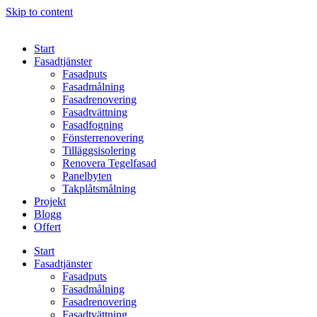
Skip to content
Start
Fasadtjänster
Fasadputs
Fasadmålning
Fasadrenovering
Fasadtvättning
Fasadfogning
Fönsterrenovering
Tilläggsisolering
Renovera Tegelfasad
Panelbyten
Takplåtsmålning
Projekt
Blogg
Offert
Start
Fasadtjänster
Fasadputs
Fasadmålning
Fasadrenovering
Fasadtvättning