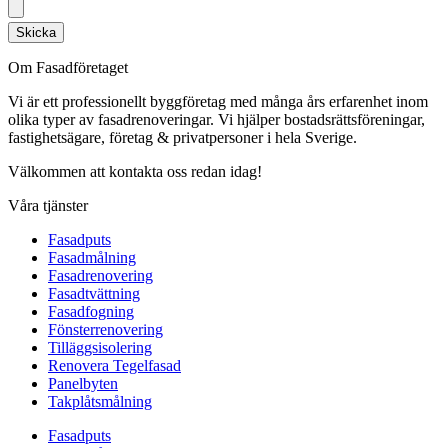
Skicka
Om Fasadföretaget
Vi är ett professionellt byggföretag med många års erfarenhet inom
olika typer av fasadrenoveringar. Vi hjälper bostadsrättsföreningar,
fastighetsägare, företag & privatpersoner i hela Sverige.
Välkommen att kontakta oss redan idag!
Våra tjänster
Fasadputs
Fasadmålning
Fasadrenovering
Fasadtvättning
Fasadfogning
Fönsterrenovering
Tilläggsisolering
Renovera Tegelfasad
Panelbyten
Takplåtsmålning
Fasadputs