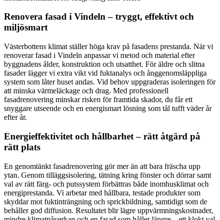
Renovera fasad i Vindeln – tryggt, effektivt och
miljösmart
Västerbottens klimat ställer höga krav på fasadens prestanda. När vi
renoverar fasad i Vindeln anpassar vi metod och material efter
byggnadens ålder, konstruktion och utsatthet. För äldre och slitna
fasader lägger vi extra vikt vid fuktanalys och ånggenomsläppliga
system som låter huset andas. Vid behov uppgraderas isoleringen för
att minska värmeläckage och drag. Med professionell
fasadrenovering minskar risken för framtida skador, du får ett
snyggare utseende och en energismart lösning som tål tufft väder år
efter år.
Energieffektivitet och hållbarhet – rätt åtgärd på
rätt plats
En genomtänkt fasadrenovering gör mer än att bara fräscha upp
ytan. Genom tilläggsisolering, tätning kring fönster och dörrar samt
val av rätt färg- och putssystem förbättras både inomhusklimat och
energiprestanda. Vi arbetar med hållbara, testade produkter som
skyddar mot fuktinträngning och sprickbildning, samtidigt som de
behåller god diffusion. Resultatet blir lägre uppvärmningskostnader,
mindre klimatpåverkan och en fasad som håller längre – ett klokt val