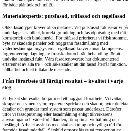
för både plånbok och miljö.
Materialexpertis: putsfasad, träfasad och tegelfasad
Olika fasadtyper kräver olika metoder. Vid putsfasad fokuserar vi på
underlagets stabilitet, korrekt grundning och fasadputsning med rätt
kornstorlek och bindemedel. För träfasad prioriterar vi frisk stomme,
byte av skadade paneler och noggrann fasadmålning med
väderbeständiga färgsystem. Tegelfasad kräver annan kompetens:
fogrenovering, lagning av frostskador och rätt behandling för att
undvika instängd fukt. Våra fasadrenoverare har dokumenterad
erfarenhet av alla tre – och säkerställer att din fasad återfår funktion,
hållbarhet och ett tilltalande utseende.
Från förarbete till färdigt resultat – kvalitet i varje
steg
Ett lyckat slutresultat börjar med ett noggrant förarbete. Vi tvättar,
skrapar och sanerar ytor, reparerar sprickor och skador, byter defekta
detaljer och grundar med system som passar underlaget. Därefter
utför vi fasadputsning eller fasadmålning enligt tillverkarens
anvisningar och väderförhållanden, för optimal vidhäftning och
livslängd. Arbetet avslutas med slutbesiktning och tydliga råd för
framtida fasadunderhåll. Särskild omsorg läggs på renovering av