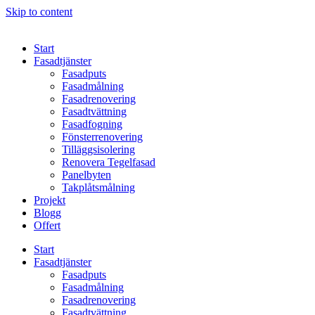
Skip to content
Start
Fasadtjänster
Fasadputs
Fasadmålning
Fasadrenovering
Fasadtvättning
Fasadfogning
Fönsterrenovering
Tilläggsisolering
Renovera Tegelfasad
Panelbyten
Takplåtsmålning
Projekt
Blogg
Offert
Start
Fasadtjänster
Fasadputs
Fasadmålning
Fasadrenovering
Fasadtvättning