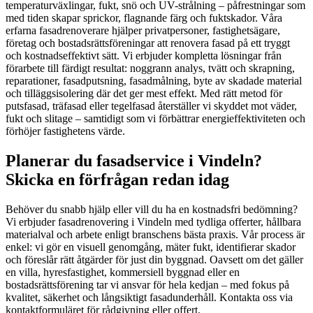
temperaturväxlingar, fukt, snö och UV-strålning – påfrestningar som
med tiden skapar sprickor, flagnande färg och fuktskador. Våra
erfarna fasadrenoverare hjälper privatpersoner, fastighetsägare,
företag och bostadsrättsföreningar att renovera fasad på ett tryggt
och kostnadseffektivt sätt. Vi erbjuder kompletta lösningar från
förarbete till färdigt resultat: noggrann analys, tvätt och skrapning,
reparationer, fasadputsning, fasadmålning, byte av skadade material
och tilläggsisolering där det ger mest effekt. Med rätt metod för
putsfasad, träfasad eller tegelfasad återställer vi skyddet mot väder,
fukt och slitage – samtidigt som vi förbättrar energieffektiviteten och
förhöjer fastighetens värde.
Planerar du fasadservice i Vindeln?
Skicka en förfrågan redan idag
Behöver du snabb hjälp eller vill du ha en kostnadsfri bedömning?
Vi erbjuder fasadrenovering i Vindeln med tydliga offerter, hållbara
materialval och arbete enligt branschens bästa praxis. Vår process är
enkel: vi gör en visuell genomgång, mäter fukt, identifierar skador
och föreslår rätt åtgärder för just din byggnad. Oavsett om det gäller
en villa, hyresfastighet, kommersiell byggnad eller en
bostadsrättsförening tar vi ansvar för hela kedjan – med fokus på
kvalitet, säkerhet och långsiktigt fasadunderhåll. Kontakta oss via
kontaktformuläret för rådgivning eller offert.