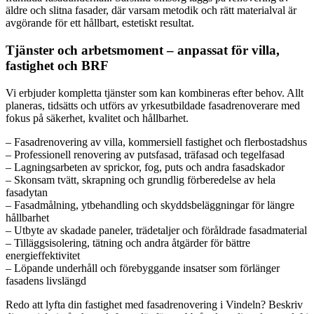
äldre och slitna fasader, där varsam metodik och rätt materialval är
avgörande för ett hållbart, estetiskt resultat.
Tjänster och arbetsmoment – anpassat för villa,
fastighet och BRF
Vi erbjuder kompletta tjänster som kan kombineras efter behov. Allt
planeras, tidsätts och utförs av yrkesutbildade fasadrenoverare med
fokus på säkerhet, kvalitet och hållbarhet.
– Fasadrenovering av villa, kommersiell fastighet och flerbostadshus
– Professionell renovering av putsfasad, träfasad och tegelfasad
– Lagningsarbeten av sprickor, fog, puts och andra fasadskador
– Skonsam tvätt, skrapning och grundlig förberedelse av hela
fasadytan
– Fasadmålning, ytbehandling och skyddsbeläggningar för längre
hållbarhet
– Utbyte av skadade paneler, trädetaljer och föråldrade fasadmaterial
– Tilläggsisolering, tätning och andra åtgärder för bättre
energieffektivitet
– Löpande underhåll och förebyggande insatser som förlänger
fasadens livslängd
Redo att lyfta din fastighet med fasadrenovering i Vindeln? Beskriv