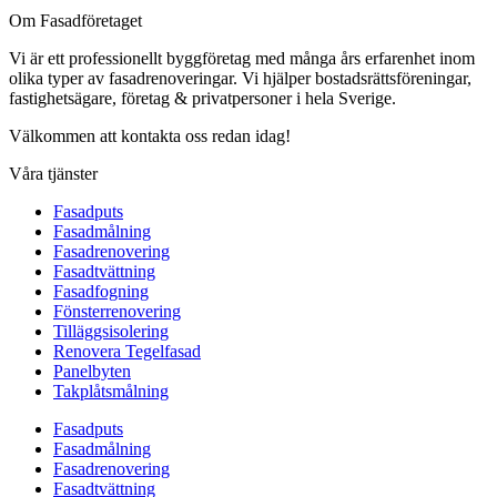
Om Fasadföretaget
Vi är ett professionellt byggföretag med många års erfarenhet inom
olika typer av fasadrenoveringar. Vi hjälper bostadsrättsföreningar,
fastighetsägare, företag & privatpersoner i hela Sverige.
Välkommen att kontakta oss redan idag!
Våra tjänster
Fasadputs
Fasadmålning
Fasadrenovering
Fasadtvättning
Fasadfogning
Fönsterrenovering
Tilläggsisolering
Renovera Tegelfasad
Panelbyten
Takplåtsmålning
Fasadputs
Fasadmålning
Fasadrenovering
Fasadtvättning