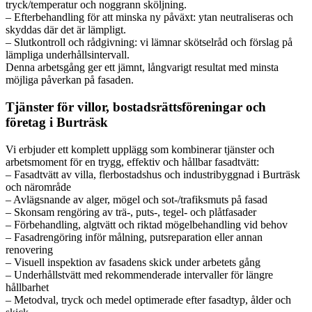
tryck/temperatur och noggrann sköljning.
– Efterbehandling för att minska ny påväxt: ytan neutraliseras och
skyddas där det är lämpligt.
– Slutkontroll och rådgivning: vi lämnar skötselråd och förslag på
lämpliga underhållsintervall.
Denna arbetsgång ger ett jämnt, långvarigt resultat med minsta
möjliga påverkan på fasaden.
Tjänster för villor, bostadsrättsföreningar och
företag i Burträsk
Vi erbjuder ett komplett upplägg som kombinerar tjänster och
arbetsmoment för en trygg, effektiv och hållbar fasadtvätt:
– Fasadtvätt av villa, flerbostadshus och industribyggnad i Burträsk
och närområde
– Avlägsnande av alger, mögel och sot-/trafiksmuts på fasad
– Skonsam rengöring av trä-, puts-, tegel- och plåtfasader
– Förbehandling, algtvätt och riktad mögelbehandling vid behov
– Fasadrengöring inför målning, putsreparation eller annan
renovering
– Visuell inspektion av fasadens skick under arbetets gång
– Underhållstvätt med rekommenderade intervaller för längre
hållbarhet
– Metodval, tryck och medel optimerade efter fasadtyp, ålder och