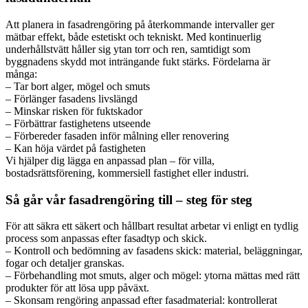
Att planera in fasadrengöring på återkommande intervaller ger
mätbar effekt, både estetiskt och tekniskt. Med kontinuerlig
underhållstvätt håller sig ytan torr och ren, samtidigt som
byggnadens skydd mot inträngande fukt stärks. Fördelarna är
många:
– Tar bort alger, mögel och smuts
– Förlänger fasadens livslängd
– Minskar risken för fuktskador
– Förbättrar fastighetens utseende
– Förbereder fasaden inför målning eller renovering
– Kan höja värdet på fastigheten
Vi hjälper dig lägga en anpassad plan – för villa,
bostadsrättsförening, kommersiell fastighet eller industri.
Så går vår fasadrengöring till – steg för steg
För att säkra ett säkert och hållbart resultat arbetar vi enligt en tydlig
process som anpassas efter fasadtyp och skick.
– Kontroll och bedömning av fasadens skick: material, beläggningar,
fogar och detaljer granskas.
– Förbehandling mot smuts, alger och mögel: ytorna mättas med rätt
produkter för att lösa upp påväxt.
– Skonsam rengöring anpassad efter fasadmaterial: kontrollerat