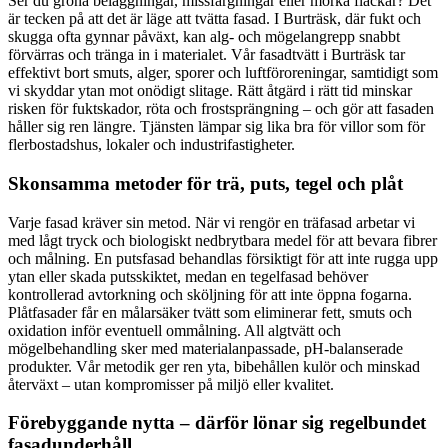
Ser du gröna beläggningar, missfärgningar eller mörka fläckar? Det
är tecken på att det är läge att tvätta fasad. I Burträsk, där fukt och
skugga ofta gynnar påväxt, kan alg- och mögelangrepp snabbt
förvärras och tränga in i materialet. Vår fasadtvätt i Burträsk tar
effektivt bort smuts, alger, sporer och luftföroreningar, samtidigt som
vi skyddar ytan mot onödigt slitage. Rätt åtgärd i rätt tid minskar
risken för fuktskador, röta och frostsprängning – och gör att fasaden
håller sig ren längre. Tjänsten lämpar sig lika bra för villor som för
flerbostadshus, lokaler och industrifastigheter.
Skonsamma metoder för trä, puts, tegel och plåt
Varje fasad kräver sin metod. När vi rengör en träfasad arbetar vi
med lågt tryck och biologiskt nedbrytbara medel för att bevara fibrer
och målning. En putsfasad behandlas försiktigt för att inte rugga upp
ytan eller skada putsskiktet, medan en tegelfasad behöver
kontrollerad avtorkning och sköljning för att inte öppna fogarna.
Plåtfasader får en målarsäker tvätt som eliminerar fett, smuts och
oxidation inför eventuell ommålning. All algtvätt och
mögelbehandling sker med materialanpassade, pH-balanserade
produkter. Vår metodik ger ren yta, bibehållen kulör och minskad
återväxt – utan kompromisser på miljö eller kvalitet.
Förebyggande nytta – därför lönar sig regelbundet
fasadunderhåll