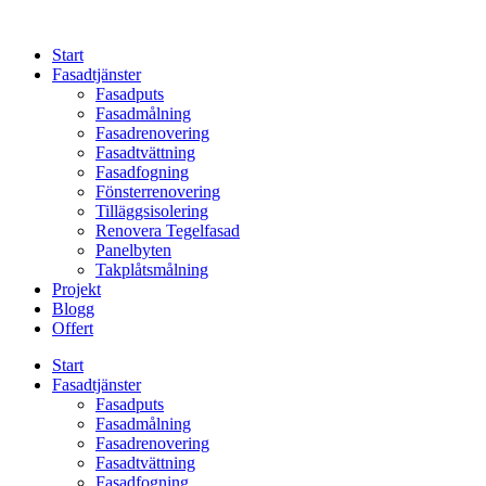
Skip
to
Start
content
Fasadtjänster
Fasadputs
Fasadmålning
Fasadrenovering
Fasadtvättning
Fasadfogning
Fönsterrenovering
Tilläggsisolering
Renovera Tegelfasad
Panelbyten
Takplåtsmålning
Projekt
Blogg
Offert
Start
Fasadtjänster
Fasadputs
Fasadmålning
Fasadrenovering
Fasadtvättning
Fasadfogning