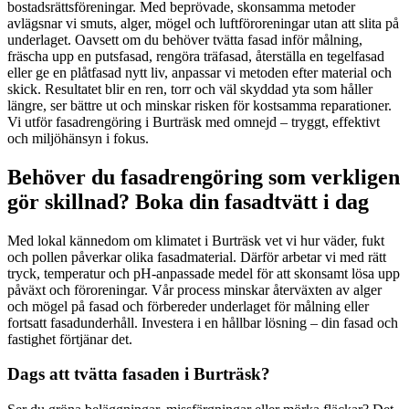
bostadsrättsföreningar. Med beprövade, skonsamma metoder
avlägsnar vi smuts, alger, mögel och luftföroreningar utan att slita på
underlaget. Oavsett om du behöver tvätta fasad inför målning,
fräscha upp en putsfasad, rengöra träfasad, återställa en tegelfasad
eller ge en plåtfasad nytt liv, anpassar vi metoden efter material och
skick. Resultatet blir en ren, torr och väl skyddad yta som håller
längre, ser bättre ut och minskar risken för kostsamma reparationer.
Vi utför fasadrengöring i Burträsk med omnejd – tryggt, effektivt
och miljöhänsyn i fokus.
Behöver du fasadrengöring som verkligen
gör skillnad? Boka din fasadtvätt i dag
Med lokal kännedom om klimatet i Burträsk vet vi hur väder, fukt
och pollen påverkar olika fasadmaterial. Därför arbetar vi med rätt
tryck, temperatur och pH-anpassade medel för att skonsamt lösa upp
påväxt och föroreningar. Vår process minskar återväxten av alger
och mögel på fasad och förbereder underlaget för målning eller
fortsatt fasadunderhåll. Investera i en hållbar lösning – din fasad och
fastighet förtjänar det.
Dags att tvätta fasaden i Burträsk?