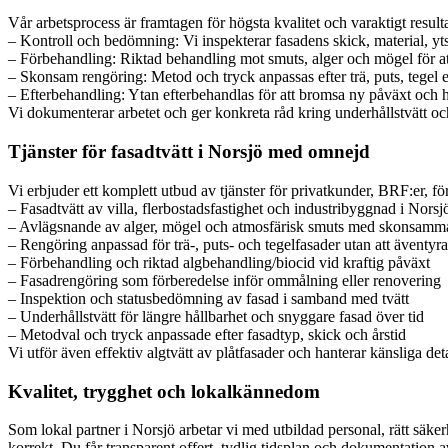
Vår arbetsprocess är framtagen för högsta kvalitet och varaktigt resulta
– Kontroll och bedömning: Vi inspekterar fasadens skick, material, yts
– Förbehandling: Riktad behandling mot smuts, alger och mögel för at
– Skonsam rengöring: Metod och tryck anpassas efter trä, puts, tegel el
– Efterbehandling: Ytan efterbehandlas för att bromsa ny påväxt och h
Vi dokumenterar arbetet och ger konkreta råd kring underhållstvätt och 
Tjänster för fasadtvätt i Norsjö med omnejd
Vi erbjuder ett komplett utbud av tjänster för privatkunder, BRF:er, f
– Fasadtvätt av villa, flerbostadsfastighet och industribyggnad i Norsj
– Avlägsnande av alger, mögel och atmosfärisk smuts med skonsamm
– Rengöring anpassad för trä-, puts- och tegelfasader utan att äventyra
– Förbehandling och riktad algbehandling/biocid vid kraftig påväxt
– Fasadrengöring som förberedelse inför ommålning eller renovering
– Inspektion och statusbedömning av fasad i samband med tvätt
– Underhållstvätt för längre hållbarhet och snyggare fasad över tid
– Metodval och tryck anpassade efter fasadtyp, skick och årstid
Vi utför även effektiv algtvätt av plåtfasader och hanterar känsliga d
Kvalitet, trygghet och lokalkännedom
Som lokal partner i Norsjö arbetar vi med utbildad personal, rätt säk
korrekt. Du får transparent offert, tydlig tidsplan och dokumentation av