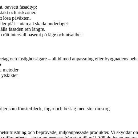
t, oavsett fasadtyp:
kikt och riskzoner.
t lösa påväxten.
ler plåt – utan att skada underlaget.
ålla fasaden ren längre.
rätt intervall baserat på läge och utsatthet.
öretag och fastighetsägare – alltid med anpassning efter byggnadens beh
ö
a metoder
 ytskiktet
etaljer som fönsterbleck, fogar och beslag med stor omsorg.
erhetsutrustning och beprövade, miljöanpassade produkter. Vi skyddar omg
 utfört arbete – en trygg process från start till mål. Vill du ha en renar