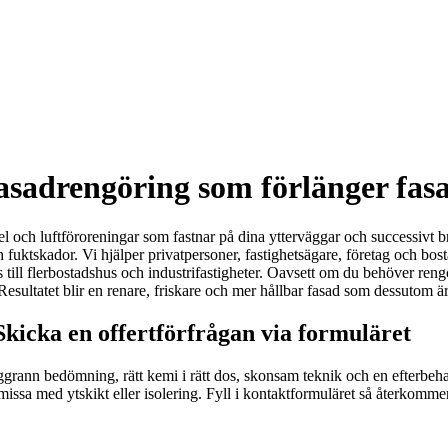
asadrengöring som förlänger fasa
 mögel och luftföroreningar som fastnar på dina ytterväggar och successivt 
h fuktskador. Vi hjälper privatpersoner, fastighetsägare, företag och bo
till flerbostadshus och industrifastigheter. Oavsett om du behöver rengör
esultatet blir en renare, friskare och mer hållbar fasad som dessutom är
Skicka en offertförfrågan via formuläret
oggrann bedömning, rätt kemi i rätt dos, skonsam teknik och en efterbeh
sa med ytskikt eller isolering. Fyll i kontaktformuläret så återkommer vi