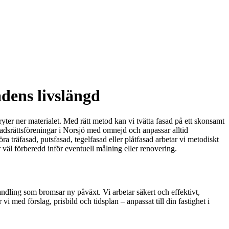
dens livslängd
bryter ner materialet. Med rätt metod kan vi tvätta fasad på ett skonsamt
stadsrättsföreningar i Norsjö med omnejd och anpassar alltid
a träfasad, putsfasad, tegelfasad eller plåtfasad arbetar vi metodiskt
 väl förberedd inför eventuell målning eller renovering.
andling som bromsar ny påväxt. Vi arbetar säkert och effektivt,
 med förslag, prisbild och tidsplan – anpassat till din fastighet i