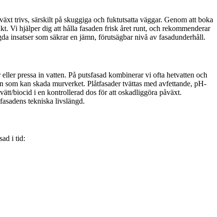
åväxt trivs, särskilt på skuggiga och fuktutsatta väggar. Genom att boka
ukt. Vi hjälper dig att hålla fasaden frisk året runt, och rekommenderar
gda insatser som säkrar en jämn, förutsägbar nivå av fasadunderhåll.
er eller pressa in vatten. På putsfasad kombinerar vi ofta hetvatten och
en som kan skada murverket. Plåtfasader tvättas med avfettande, pH-
vätt/biocid i en kontrollerad dos för att oskadliggöra påväxt.
 fasadens tekniska livslängd.
ad i tid: