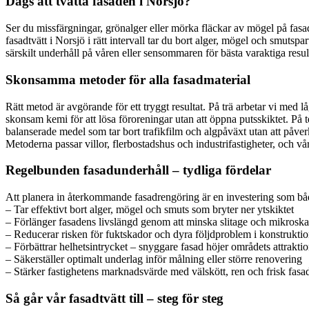
Dags att tvätta fasaden i Norsjö?
Ser du missfärgningar, grönalger eller mörka fläckar av mögel på fasad,
fasadtvätt i Norsjö i rätt intervall tar du bort alger, mögel och smutsp
särskilt underhåll på våren eller sensommaren för bästa varaktiga resu
Skonsamma metoder för alla fasadmaterial
Rätt metod är avgörande för ett tryggt resultat. På trä arbetar vi med lå
skonsam kemi för att lösa föroreningar utan att öppna putsskiktet. P
balanserade medel som tar bort trafikfilm och algpåväxt utan att påverka
Metoderna passar villor, flerbostadshus och industrifastigheter, och vå
Regelbunden fasadunderhåll – tydliga fördelar
Att planera in återkommande fasadrengöring är en investering som både 
– Tar effektivt bort alger, mögel och smuts som bryter ner ytskiktet
– Förlänger fasadens livslängd genom att minska slitage och mikrosk
– Reducerar risken för fuktskador och dyra följdproblem i konstrukti
– Förbättrar helhetsintrycket – snyggare fasad höjer områdets attraktio
– Säkerställer optimalt underlag inför målning eller större renovering
– Stärker fastighetens marknadsvärde med välskött, ren och frisk fasa
Så går vår fasadtvätt till – steg för steg