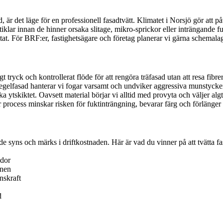
 är det läge för en professionell fasadtvätt. Klimatet i Norsjö gör att p
artiklar innan de hinner orsaka slitage, mikro-sprickor eller inträngande f
ltat. För BRF:er, fastighetsägare och företag planerar vi gärna schemala
gt tryck och kontrollerat flöde för att rengöra träfasad utan att resa fibr
å tegelfasad hanterar vi fogar varsamt och undviker aggressiva munstyck
 ytskiktet. Oavsett material börjar vi alltid med provyta och väljer algt
r process minskar risken för fuktinträngning, bevarar färg och förlänger
syns och märks i driftkostnaden. Här är vad du vinner på att tvätta fas
ador
onen
nskraft
d