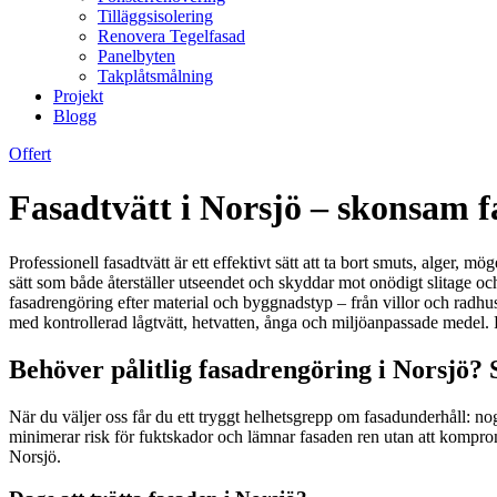
Tilläggsisolering
Renovera Tegelfasad
Panelbyten
Takplåtsmålning
Projekt
Blogg
Offert
Fasadtvätt i Norsjö – skonsam f
Professionell fasadtvätt är ett effektivt sätt att ta bort smuts, alger,
sätt som både återställer utseendet och skyddar mot onödigt slitage oc
fasadrengöring efter material och byggnadstyp – från villor och radhus 
med kontrollerad lågtvätt, hetvatten, ånga och miljöanpassade medel. R
Behöver pålitlig fasadrengöring i Norsjö? 
När du väljer oss får du ett tryggt helhetsgrepp om fasadunderhåll: n
minimerar risk för fuktskador och lämnar fasaden ren utan att kompromis
Norsjö.