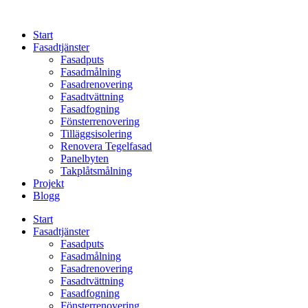
Skip
to
Start
content
Fasadtjänster
Fasadputs
Fasadmålning
Fasadrenovering
Fasadtvättning
Fasadfogning
Fönsterrenovering
Tilläggsisolering
Renovera Tegelfasad
Panelbyten
Takplåtsmålning
Projekt
Blogg
Start
Fasadtjänster
Fasadputs
Fasadmålning
Fasadrenovering
Fasadtvättning
Fasadfogning
Fönsterrenovering