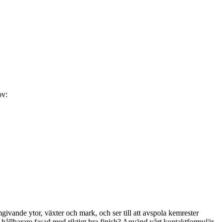
ov:
ivande ytor, växter och mark, och ser till att avspola kemrester
e, hållbarare fasad med riktigt bra finish? Använd vårt kontaktformulär