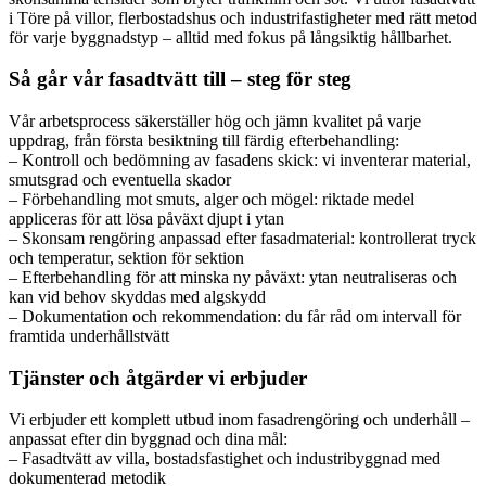
i Töre på villor, flerbostadshus och industrifastigheter med rätt metod
för varje byggnadstyp – alltid med fokus på långsiktig hållbarhet.
Så går vår fasadtvätt till – steg för steg
Vår arbetsprocess säkerställer hög och jämn kvalitet på varje
uppdrag, från första besiktning till färdig efterbehandling:
– Kontroll och bedömning av fasadens skick: vi inventerar material,
smutsgrad och eventuella skador
– Förbehandling mot smuts, alger och mögel: riktade medel
appliceras för att lösa påväxt djupt i ytan
– Skonsam rengöring anpassad efter fasadmaterial: kontrollerat tryck
och temperatur, sektion för sektion
– Efterbehandling för att minska ny påväxt: ytan neutraliseras och
kan vid behov skyddas med algskydd
– Dokumentation och rekommendation: du får råd om intervall för
framtida underhållstvätt
Tjänster och åtgärder vi erbjuder
Vi erbjuder ett komplett utbud inom fasadrengöring och underhåll –
anpassat efter din byggnad och dina mål:
– Fasadtvätt av villa, bostadsfastighet och industribyggnad med
dokumenterad metodik