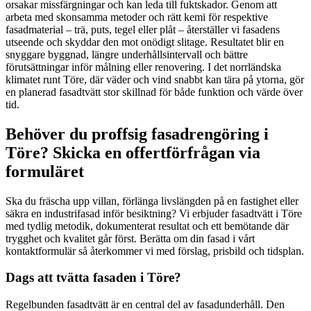
orsakar missfärgningar och kan leda till fuktskador. Genom att
arbeta med skonsamma metoder och rätt kemi för respektive
fasadmaterial – trä, puts, tegel eller plåt – återställer vi fasadens
utseende och skyddar den mot onödigt slitage. Resultatet blir en
snyggare byggnad, längre underhållsintervall och bättre
förutsättningar inför målning eller renovering. I det norrländska
klimatet runt Töre, där väder och vind snabbt kan tära på ytorna, gör
en planerad fasadtvätt stor skillnad för både funktion och värde över
tid.
Behöver du proffsig fasadrengöring i
Töre? Skicka en offertförfrågan via
formuläret
Ska du fräscha upp villan, förlänga livslängden på en fastighet eller
säkra en industrifasad inför besiktning? Vi erbjuder fasadtvätt i Töre
med tydlig metodik, dokumenterat resultat och ett bemötande där
trygghet och kvalitet går först. Berätta om din fasad i vårt
kontaktformulär så återkommer vi med förslag, prisbild och tidsplan.
Dags att tvätta fasaden i Töre?
Regelbunden fasadtvätt är en central del av fasadunderhåll. Den