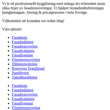
Vi är ett professionellt byggföretag med många års erfarenhet inom
olika typer av fasadrenoveringar. Vi hjälper bostadsrättsföreningar,
fastighetsägare, företag & privatpersoner i hela Sverige.
Välkommen att kontakta oss redan idag!
Våra tjänster
Fasadputs
Fasadmålning
Fasadrenovering
Fasadtvättning
Fasadfogning
Fönsterrenovering
Tilläggsisolering
Renovera Tegelfasad
Panelbyten
Takplåtsmålning
Fasadputs
Fasadmålning
Fasadrenovering
Fasadtvättning
Fasadfogning
Fönsterrenovering