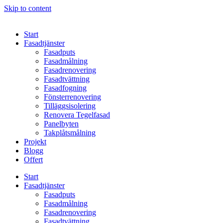
Skip to content
Start
Fasadtjänster
Fasadputs
Fasadmålning
Fasadrenovering
Fasadtvättning
Fasadfogning
Fönsterrenovering
Tilläggsisolering
Renovera Tegelfasad
Panelbyten
Takplåtsmålning
Projekt
Blogg
Offert
Start
Fasadtjänster
Fasadputs
Fasadmålning
Fasadrenovering
Fasadtvättning