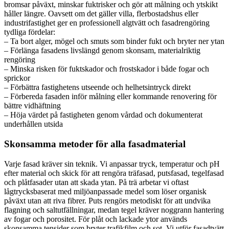
bromsar påväxt, minskar fuktrisker och gör att målning och ytskikt
håller längre. Oavsett om det gäller villa, flerbostadshus eller
industrifastighet ger en professionell algtvätt och fasadrengöring
tydliga fördelar:
– Ta bort alger, mögel och smuts som binder fukt och bryter ner ytan
– Förlänga fasadens livslängd genom skonsam, materialriktig
rengöring
– Minska risken för fuktskador och frostskador i både fogar och
sprickor
– Förbättra fastighetens utseende och helhetsintryck direkt
– Förbereda fasaden inför målning eller kommande renovering för
bättre vidhäftning
– Höja värdet på fastigheten genom vårdad och dokumenterat
underhållen utsida
Skonsamma metoder för alla fasadmaterial
Varje fasad kräver sin teknik. Vi anpassar tryck, temperatur och pH
efter material och skick för att rengöra träfasad, putsfasad, tegelfasad
och plåtfasader utan att skada ytan. På trä arbetar vi oftast
lågtrycksbaserat med miljöanpassade medel som löser organisk
påväxt utan att riva fibrer. Puts rengörs metodiskt för att undvika
flagning och saltutfällningar, medan tegel kräver noggrann hantering
av fogar och porositet. För plåt och lackade ytor används
skonsamma tensider som bryter trafikfilm och sot. Vi utför fasadtvätt