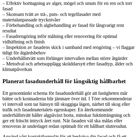
– Effektiv borttagning av alger, mögel och smuts för en ren och torr
fasad
– Skonsam tvätt av trä-, puts- och tegelfasader med
materialanpassade trycknivåer
– Förbehandling och algbehandling av fasad för långvarigt rent
resultat
– Fasadrengöring inför målning eller renovering för optimal
vidhäftning och finish
– Inspektion av fasadens skick i samband med rengöring – vi flaggar
tidigt för åtgärdsbehov
– Underhållstvätt som förlänger intervallen mellan större åtgärder
– Metodval och arbetsupplägg skräddarsytt efter fasadtyp, ålder och
klimatpåverkan
Planerat fasadunderhåll för långsiktig hållbarhet
Ett genomtänkt schema för fasadunderhåll gör att fastigheten mår
bättre och kostnaderna blir jämnare över tid. I Töre rekommenderar
vi intervall som tar hänsyn till skuggiga lägen, närhet till skog eller
trafik och fasadmaterialets egenskaper. En återkommande
underhållstvätt håller algpåväxt borta, minskar fuktinträngning och
ger ett fräscht intryck året runt. När fasaden väl ska målas eller
renoveras är underlaget redan optimalt för ett hållbart slutresultat.
Använd vårt kontaktformulär för att beskriva din fasad och få ett