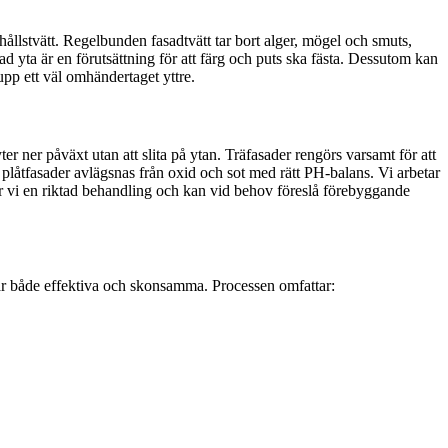
ållstvätt. Regelbunden fasadtvätt tar bort alger, mögel och smuts,
ad yta är en förutsättning för att färg och puts ska fästa. Dessutom kan
 upp ett väl omhändertaget yttre.
r ner påväxt utan att slita på ytan. Träfasader rengörs varsamt för att
ch plåtfasader avlägsnas från oxid och sot med rätt PH-balans. Vi arbetar
 gör vi en riktad behandling och kan vid behov föreslå förebyggande
 är både effektiva och skonsamma. Processen omfattar: