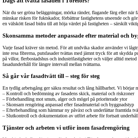
Dags att tvätta fasaden i Törefors?
När du ser gröna beläggningar, mörka ränder, flagande färg eller när 
minskar risken för fuktskador, förbättrar fastighetens utseende och gör
en välskött fasad bidra till att höja värdet på fastigheten – särskilt vi
Skonsamma metoder anpassade efter material och b
Varje fasad kräver sin metod. För att undvika skador använder vi lågtry
inte resa fibrerna, putsfasader tvättas med jämnt tryck för att skydda p
på villor, flerbostadshus och industrifastigheter och väljer alltid me
fasadunderhåll för längre intervall mellan tvättarna.
Så går vår fasadtvätt till – steg för steg
En tydlig arbetsgång ger säkra resultat och lång hållbarhet. Vi börja
– Kontroll och bedömning av fasadens skick, material och riskzoner
– Förbehandling mot smuts, alger och mögel på prioriterade ytor
– Skonsam rengöring anpassad efter fasadmaterial och byggnadstyp
– Efterbehandling som hämmar ny påväxt och underlättar framtida tvä
– Slutkontroll och dokumentation av utfört arbete för fortsatt underhål
Tjänster och arbeten vi utför inom fasadrengöring