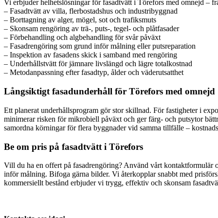
Vi erbjuder helhetslösningar för fasadtvätt i Törefors med omnejd – f
– Fasadtvätt av villa, flerbostadshus och industribyggnad
– Borttagning av alger, mögel, sot och trafiksmuts
– Skonsam rengöring av trä-, puts-, tegel- och plåtfasader
– Förbehandling och algbehandling för svår påväxt
– Fasadrengöring som grund inför målning eller putsreparation
– Inspektion av fasadens skick i samband med rengöring
– Underhållstvätt för jämnare livslängd och lägre totalkostnad
– Metodanpassning efter fasadtyp, ålder och väderutsatthet
Långsiktigt fasadunderhåll för Törefors med omnejd
Ett planerat underhållsprogram gör stor skillnad. För fastigheter i expo
minimerar risken för mikrobiell påväxt och ger färg- och putsytor bätt
samordna körningar för flera byggnader vid samma tillfälle – kostnads
Be om pris på fasadtvätt i Törefors
Vill du ha en offert på fasadrengöring? Använd vårt kontaktformulär oc
inför målning. Bifoga gärna bilder. Vi återkopplar snabbt med prisförsl
kommersiellt bestånd erbjuder vi trygg, effektiv och skonsam fasadtvät