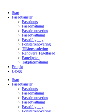
Skip
to
Start
content
Fasadtjänster
Fasadputs
Fasadmålning
Fasadrenovering
Fasadtvättning
Fasadfogning
Fönsterrenovering
Tilläggsisolering
Renovera Tegelfasad
Panelbyten
Takplåtsmålning
Projekt
Blogg
Start
Fasadtjänster
Fasadputs
Fasadmålning
Fasadrenovering
Fasadtvättning
Fasadfogning
Fönsterrenovering