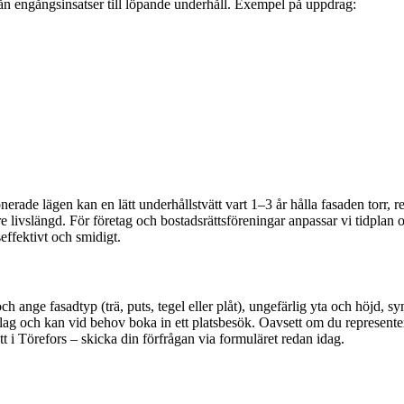
rån engångsinsatser till löpande underhåll. Exempel på uppdrag:
nerade lägen kan en lätt underhållstvätt vart 1–3 år hålla fasaden torr, 
re livslängd. För företag och bostadsrättsföreningar anpassar vi tidplan 
effektivt och smidigt.
h ange fasadtyp (trä, puts, tegel eller plåt), ungefärlig yta och höjd, s
ag och kan vid behov boka in ett platsbesök. Oavsett om du representerar 
t i Törefors – skicka din förfrågan via formuläret redan idag.