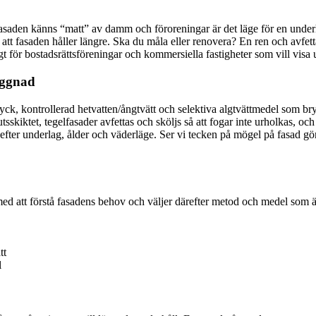
fasaden känns “matt” av damm och föroreningar är det läge för en underh
 att fasaden håller längre. Ska du måla eller renovera? En ren och avfett
ktigt för bostadsrättsföreningar och kommersiella fastigheter som vill visa
yggnad
ck, kontrollerad hetvatten/ångtvätt och selektiva algtvättmedel som bryte
utsskiktet, tegelfasader avfettas och sköljs så att fogar inte urholkas, o
tod efter underlag, ålder och väderläge. Ser vi tecken på mögel på fasad
r med att förstå fasadens behov och väljer därefter metod och medel som
tt
l