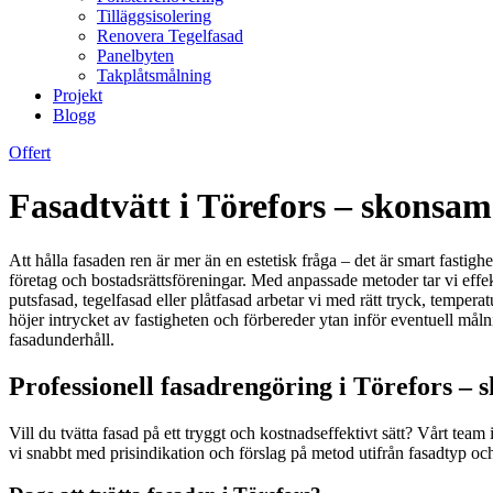
Tilläggsisolering
Renovera Tegelfasad
Panelbyten
Takplåtsmålning
Projekt
Blogg
Offert
Fasadtvätt i Törefors – skonsam
Att hålla fasaden ren är mer än en estetisk fråga – det är smart fastigh
företag och bostadsrättsföreningar. Med anpassade metoder tar vi effe
putsfasad, tegelfasad eller plåtfasad arbetar vi med rätt tryck, tempera
höjer intrycket av fastigheten och förbereder ytan inför eventuell måln
fasadunderhåll.
Professionell fasadrengöring i Törefors – 
Vill du tvätta fasad på ett tryggt och kostnadseffektivt sätt? Vårt tea
vi snabbt med prisindikation och förslag på metod utifrån fasadtyp och