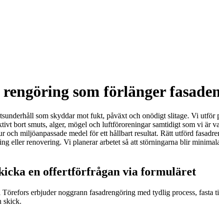
 rengöring som förlänger fasaden
etsunderhåll som skyddar mot fukt, påväxt och onödigt slitage. Vi utför p
ktivt bort smuts, alger, mögel och luftföroreningar samtidigt som vi ä
tur och miljöanpassade medel för ett hållbart resultat. Rätt utförd fasad
ing eller renovering. Vi planerar arbetet så att störningarna blir minima
skicka en offertförfrågan via formuläret
m i Törefors erbjuder noggrann fasadrengöring med tydlig process, fasta 
 skick.