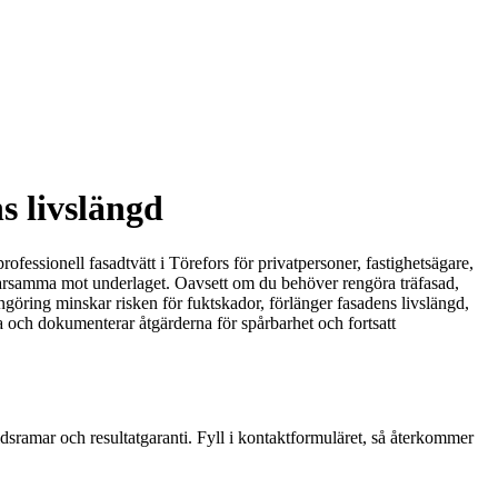
s livslängd
rofessionell fasadtvätt i Törefors för privatpersoner, fastighetsägare,
r varsamma mot underlaget. Oavsett om du behöver rengöra träfasad,
rengöring minskar risken för fuktskador, förlänger fasadens livslängd,
la och dokumenterar åtgärderna för spårbarhet och fortsatt
tidsramar och resultatgaranti. Fyll i kontaktformuläret, så återkommer