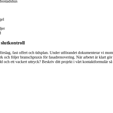
rbostadshus
gel
jer
d
 slutkontroll
rdsförslag, fast offert och tidsplan. Under utförandet dokumenterar vi m
 och följer branschpraxis för fasadrenovering. När arbetet är klart g
d och ett vackert uttryck? Beskriv ditt projekt i vårt kontaktformulär s