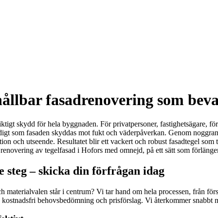
hållbar fasadrenovering som bev
siktigt skydd för hela byggnaden. För privatpersoner, fastighetsägare, fö
mtidigt som fasaden skyddas mot fukt och väderpåverkan. Genom noggran
tion och utseende. Resultatet blir ett vackert och robust fasadtegel som 
ed renovering av tegelfasad i Hofors med omnejd, på ett sätt som förläng
e steg – skicka din förfrågan idag
 materialvalen står i centrum? Vi tar hand om hela processen, från första
en kostnadsfri behovsbedömning och prisförslag. Vi återkommer snabbt 