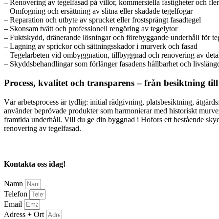
– Renovering av tegelfasad på villor, kommersiella fastigheter och fle
– Omfogning och ersättning av slitna eller skadade tegelfogar
– Reparation och utbyte av sprucket eller frostsprängt fasadtegel
– Skonsam tvätt och professionell rengöring av tegelytor
– Fuktskydd, dränerande lösningar och förebyggande underhåll för te
– Lagning av sprickor och sättningsskador i murverk och fasad
– Tegelarbeten vid ombyggnation, tillbyggnad och renovering av detal
– Skyddsbehandlingar som förlänger fasadens hållbarhet och livsläng
Process, kvalitet och transparens – från besiktning till
Vår arbetsprocess är tydlig: initial rådgivning, platsbesiktning, åtgä
använder beprövade produkter som harmonierar med historiskt murverk
framtida underhåll. Vill du ge din byggnad i Hofors ett bestående skyd
renovering av tegelfasad.
Kontakta oss idag!
Namn
Telefon
Email
Adress + Ort