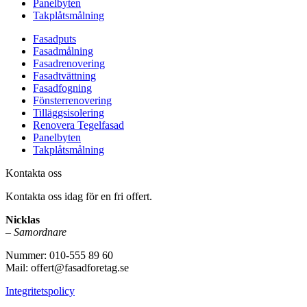
Panelbyten
Takplåtsmålning
Fasadputs
Fasadmålning
Fasadrenovering
Fasadtvättning
Fasadfogning
Fönsterrenovering
Tilläggsisolering
Renovera Tegelfasad
Panelbyten
Takplåtsmålning
Kontakta oss
Kontakta oss idag för en fri offert.
Nicklas
–
Samordnare
Nummer: 010-555 89 60
Mail: offert@fasadforetag.se
Integritetspolicy