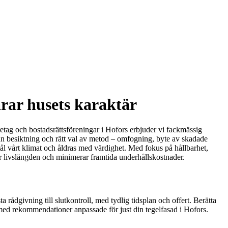
arar husets karaktär
retag och bostadsrättsföreningar i Hofors erbjuder vi fackmässig
n besiktning och rätt val av metod – omfogning, byte av skadade
tål vårt klimat och åldras med värdighet. Med fokus på hållbarhet,
er livslängden och minimerar framtida underhållskostnader.
 rådgivning till slutkontroll, med tydlig tidsplan och offert. Berätta
med rekommendationer anpassade för just din tegelfasad i Hofors.