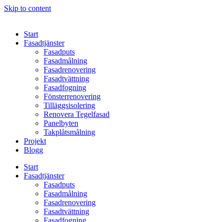
Skip to content
Start
Fasadtjänster
Fasadputs
Fasadmålning
Fasadrenovering
Fasadtvättning
Fasadfogning
Fönsterrenovering
Tilläggsisolering
Renovera Tegelfasad
Panelbyten
Takplåtsmålning
Projekt
Blogg
Start
Fasadtjänster
Fasadputs
Fasadmålning
Fasadrenovering
Fasadtvättning
Fasadfogning