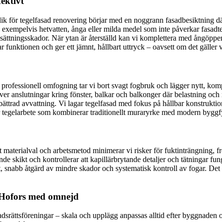
ektivt
ik för tegelfasad renovering börjar med en noggrann fasadbesiktning där
d, exempelvis hetvatten, ånga eller milda medel som inte påverkar fasad
kala sättningsskador. När ytan är återställd kan vi komplettera med ång
ar funktionen och ger ett jämnt, hållbart uttryck – oavsett om det gäller v
 professionell omfogning tar vi bort svagt fogbruk och lägger nytt, kompat
över anslutningar kring fönster, balkar och balkonger där belastning och 
rbättrad avvattning. Vi lagar tegelfasad med fokus på hållbar konstruktio
är tegelarbete som kombinerar traditionellt muraryrke med modern byggf
t materialval och arbetsmetod minimerar vi risker för fuktinträngning, f
e skikt och kontrollerar att kapillärbrytande detaljer och tätningar funge
 snabb åtgärd av mindre skador och systematisk kontroll av fogar. Det fö
i Hofors med omnejd
stadsrättsföreningar – skala och upplägg anpassas alltid efter byggnaden