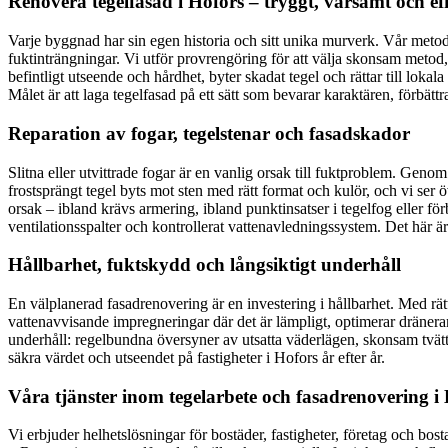
Renovera tegelfasad i Hofors – tryggt, varsamt och eff
Varje byggnad har sin egen historia och sitt unika murverk. Vår metod
fuktinträngningar. Vi utför provrengöring för att välja skonsam meto
befintligt utseende och hårdhet, byter skadat tegel och rättar till lo
Målet är att laga tegelfasad på ett sätt som bevarar karaktären, förbättr
Reparation av fogar, tegelstenar och fasadskador
Slitna eller utvittrade fogar är en vanlig orsak till fuktproblem. Genom
frostsprängt tegel byts mot sten med rätt format och kulör, och vi ser 
orsak – ibland krävs armering, ibland punktinsatser i tegelfog eller fö
ventilationsspalter och kontrollerat vattenavledningssystem. Det här 
Hållbarhet, fuktskydd och långsiktigt underhåll
En välplanerad fasadrenovering är en investering i hållbarhet. Med rät
vattenavvisande impregneringar där det är lämpligt, optimerar dränerand
underhåll: regelbundna översyner av utsatta väderlägen, skonsam tvätt,
säkra värdet och utseendet på fastigheter i Hofors år efter år.
Våra tjänster inom tegelarbete och fasadrenovering 
Vi erbjuder helhetslösningar för bostäder, fastigheter, företag och bo