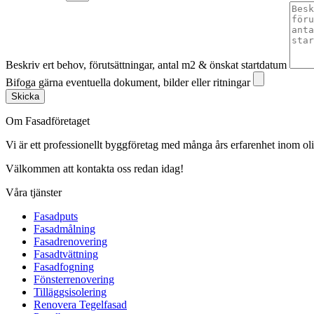
Beskriv ert behov, förutsättningar, antal m2 & önskat startdatum
Bifoga gärna eventuella dokument, bilder eller ritningar
Skicka
Om Fasadföretaget
Vi är ett professionellt byggföretag med många års erfarenhet inom olik
Välkommen att kontakta oss redan idag!
Våra tjänster
Fasadputs
Fasadmålning
Fasadrenovering
Fasadtvättning
Fasadfogning
Fönsterrenovering
Tilläggsisolering
Renovera Tegelfasad