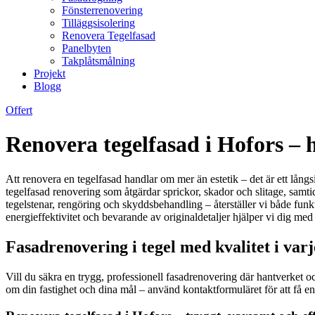
Fönsterrenovering
Tilläggsisolering
Renovera Tegelfasad
Panelbyten
Takplåtsmålning
Projekt
Blogg
Offert
Renovera tegelfasad i Hofors – 
Att renovera en tegelfasad handlar om mer än estetik – det är ett lång
tegelfasad renovering som åtgärdar sprickor, skador och slitage, sa
tegelstenar, rengöring och skyddsbehandling – återställer vi både funk
energieffektivitet och bevarande av originaldetaljer hjälper vi dig m
Fasadrenovering i tegel med kvalitet i varj
Vill du säkra en trygg, professionell fasadrenovering där hantverket och
om din fastighet och dina mål – använd kontaktformuläret för att få 