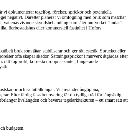
 vi dokumenterar tegelfog, rörelser, sprickor och potentiella
tegel negativt. Därefter planerar vi omfogning med bruk som matchar
öppen, vattenavvisande skyddsbehandling som låter murverket ”andas”.
illa, flerbostadshus eller kommersiell fastighet i Hofors.
ibelt bruk som tätar, stabiliserar och ger rätt estetik. Sprucket eller
rörelser ofta skapar skador. Sättningssprickor i murverk åtgärdas efter
n: rätt fogprofil, korrekta droppnäskanter, fungerande
ysik.
rostskador och saltutfällningar. Vi använder ångöppna,
rar. Efter färdig fasadrenovering får du tydliga råd för långsiktigt
rlänger livslängden och bevarar tegelarkitekturen – ett smart sätt att
 och budgeten.