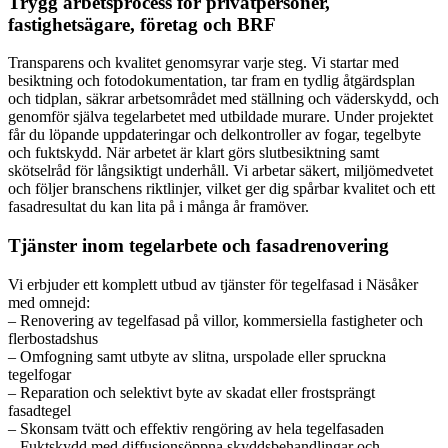
Trygg arbetsprocess för privatpersoner,
fastighetsägare, företag och BRF
Transparens och kvalitet genomsyrar varje steg. Vi startar med
besiktning och fotodokumentation, tar fram en tydlig åtgärdsplan
och tidplan, säkrar arbetsområdet med ställning och väderskydd, och
genomför själva tegelarbetet med utbildade murare. Under projektet
får du löpande uppdateringar och delkontroller av fogar, tegelbyte
och fuktskydd. När arbetet är klart görs slutbesiktning samt
skötselråd för långsiktigt underhåll. Vi arbetar säkert, miljömedvetet
och följer branschens riktlinjer, vilket ger dig spårbar kvalitet och ett
fasadresultat du kan lita på i många år framöver.
Tjänster inom tegelarbete och fasadrenovering
Vi erbjuder ett komplett utbud av tjänster för tegelfasad i Näsåker
med omnejd:
– Renovering av tegelfasad på villor, kommersiella fastigheter och
flerbostadshus
– Omfogning samt utbyte av slitna, urspolade eller spruckna
tegelfogar
– Reparation och selektivt byte av skadat eller frostsprängt
fasadtegel
– Skonsam tvätt och effektiv rengöring av hela tegelfasaden
– Fuktskydd med diffusionsöppna skyddsbehandlingar och