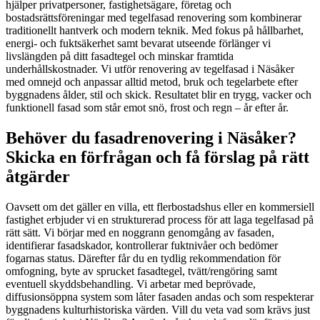
hjälper privatpersoner, fastighetsägare, företag och
bostadsrättsföreningar med tegelfasad renovering som kombinerar
traditionellt hantverk och modern teknik. Med fokus på hållbarhet,
energi- och fuktsäkerhet samt bevarat utseende förlänger vi
livslängden på ditt fasadtegel och minskar framtida
underhållskostnader. Vi utför renovering av tegelfasad i Näsåker
med omnejd och anpassar alltid metod, bruk och tegelarbete efter
byggnadens ålder, stil och skick. Resultatet blir en trygg, vacker och
funktionell fasad som står emot snö, frost och regn – år efter år.
Behöver du fasadrenovering i Näsåker?
Skicka en förfrågan och få förslag på rätt
åtgärder
Oavsett om det gäller en villa, ett flerbostadshus eller en kommersiell
fastighet erbjuder vi en strukturerad process för att laga tegelfasad på
rätt sätt. Vi börjar med en noggrann genomgång av fasaden,
identifierar fasadskador, kontrollerar fuktnivåer och bedömer
fogarnas status. Därefter får du en tydlig rekommendation för
omfogning, byte av sprucket fasadtegel, tvätt/rengöring samt
eventuell skyddsbehandling. Vi arbetar med beprövade,
diffusionsöppna system som låter fasaden andas och som respekterar
byggnadens kulturhistoriska värden. Vill du veta vad som krävs just