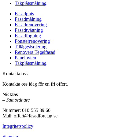
Takplåtsmålning
Fasadputs
Fasadmålning
Fasadrenovering
Fasadtvättning
Fasadfogning
Fönsterrenovering
Tilläggsisolering
Renovera Tegelfasad
Panelbyten
Takplåtsmålning
Kontakta oss
Kontakta oss idag för en fri offert.
Nicklas
–
Samordnare
Nummer: 010-555 89 60
Mail: offert@fasadforetag.se
Integritetspolicy
Sitemap