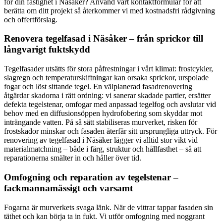
för din fastighet i Näsåker? Använd vårt kontaktformulär för att
berätta om ditt projekt så återkommer vi med kostnadsfri rådgivning
och offertförslag.
Renovera tegelfasad i Näsåker – från sprickor till
långvarigt fuktskydd
Tegelfasader utsätts för stora påfrestningar i vårt klimat: frostcykler,
slagregn och temperaturskiftningar kan orsaka sprickor, urspolade
fogar och löst sittande tegel. En välplanerad fasadrenovering
åtgärdar skadorna i rätt ordning: vi sanerar skadade partier, ersätter
defekta tegelstenar, omfogar med anpassad tegelfog och avslutar vid
behov med en diffusionsöppen hydrofobering som skyddar mot
inträngande vatten. På så sätt stabiliseras murverket, risken för
frostskador minskar och fasaden återfår sitt ursprungliga uttryck. För
renovering av tegelfasad i Näsåker lägger vi alltid stor vikt vid
materialmatchning – både i färg, struktur och hållfasthet – så att
reparationerna smälter in och håller över tid.
Omfogning och reparation av tegelstenar –
fackmannamässigt och varsamt
Fogarna är murverkets svaga länk. När de vittrar tappar fasaden sin
täthet och kan börja ta in fukt. Vi utför omfogning med noggrant