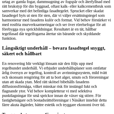
urtag av gamla fogar, dammsugning av fogspår och återfyllnad med
rätt brukstyp för din byggnad, oftast kalk- eller kalkcementbruk som
samverkar med det befintliga fasadtegelet. Sprucket eller skadat
fasadtegel byts ut sten för sten, där vi väljer ersättningstegel som
harmonierar med fasadens kulör och format. Vid behov förstärker vi
med rostfria murverksarmeringar och ser över rörelsefogar för att
förebygga nya sprickbildningar. Resultatet är en tät, hållbar
tegelfasad där tegelfogarna återtar sin bärande och skyddande
funktion.
Långsiktigt underhåll – bevara fasadtegel snyggt,
säkert och hållbart
En renovering blir verkligt lönsam när den följs upp med
regelbundet underhåll. Vi erbjuder underhållsplaner som omfattar
årlig översyn av tegelfog, kontroll av avrinningssystem, mild tvätt
och skonsam rengöring för att ta bort alger, smuts och föroreningar
utan att skada ytan. Med rätt skötsel bibehålls fasadens
diffusionsförmåga, vilket minskar risk för instängd fukt och
flagnande ytor. Vid behov kompletterar vi med selektiva
punktlagningar för små sprickor innan de växer sig större. För
fastighetsägare och bostadsrättsföreningar i Näsåker innebär detta
färre akuta åtgärder, bättre estetik och tryggare ekonomi över tid.