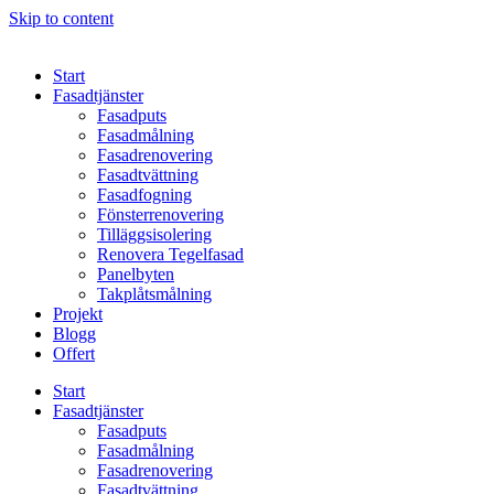
Skip to content
Start
Fasadtjänster
Fasadputs
Fasadmålning
Fasadrenovering
Fasadtvättning
Fasadfogning
Fönsterrenovering
Tilläggsisolering
Renovera Tegelfasad
Panelbyten
Takplåtsmålning
Projekt
Blogg
Offert
Start
Fasadtjänster
Fasadputs
Fasadmålning
Fasadrenovering
Fasadtvättning