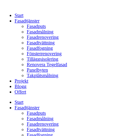
Skip
to
Start
content
Fasadtjänster
Fasadputs
Fasadmålning
Fasadrenovering
Fasadtvättning
Fasadfogning
Fönsterrenovering
Tilläggsisolering
Renovera Tegelfasad
Panelbyten
Takplåtsmålning
Projekt
Blogg
Offert
Start
Fasadtjänster
Fasadputs
Fasadmålning
Fasadrenovering
Fasadtvättning
Fasadfogning