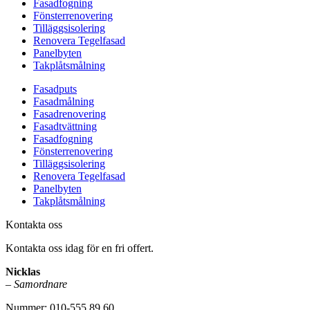
Fasadfogning
Fönsterrenovering
Tilläggsisolering
Renovera Tegelfasad
Panelbyten
Takplåtsmålning
Fasadputs
Fasadmålning
Fasadrenovering
Fasadtvättning
Fasadfogning
Fönsterrenovering
Tilläggsisolering
Renovera Tegelfasad
Panelbyten
Takplåtsmålning
Kontakta oss
Kontakta oss idag för en fri offert.
Nicklas
–
Samordnare
Nummer: 010-555 89 60