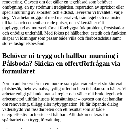
renovering. Oavsett om det gäller en tegelfasad som behöver
omfogning, en ny stödmur i trädgården, reparation av sprickor eller
specialmurning av skorsten och eldstad, levererar vi kvalitet i varje
steg. Vi arbetar noggrant med materialval, från tegel och natursten
till kalk- och cementbaserade putser, och säkerställer rätt
uppbyggnad av murverk för att förebygga fuktproblem, frostskador
och onödigt underhåll. Med fokus på hållbarhet, estetik och funktion
skapar vi lösningar som passar både villa och flerbostadshus samt
större fastighetsbestånd.
Behöver ni trygg och hållbar murning i
Pålsboda? Skicka en offertförfrågan via
formuläret
När ni anlitar oss får ni en murare som planerar arbetet strukturerat:
platsbesök, behovsanalys, tydlig offert och en tidsplan som håller. Vi
arbetar enligt gällande branschregler och väljer rätt bruk, tegel och
arbetsmetod utifrån husets förutsättningar – oavsett om det handlar
om renovering, tillägg eller nybyggnation. Ni får löpande dialog,
väderskydd vid fasadarbeten och ett resultat som är både
energieffektivt och estetiskt hållbart. Allt dokumenteras för
spårbarhet och trygg förvaltning.