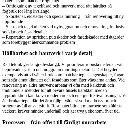
material som matchar originalet
– Omfogning av tegelfasad och murverk med rätt hårdhet på
fogbruk för lång livslängd
– Skorstenar, eldstäder och specialmurning – från renovering till ny
uppförande
– Sten- och tegelarbeten vid nybyggnation och renovering, inklusive
socklar och fasaddetaljer
– Reparation av sprickor, putsskador och fasadskador med åtgärder
som förebygger återkommande problem
Hållbarhet och hantverk i varje detalj
Rätt teknik ger längre livslängd. Vi prioriterar robusta material, väl
beprövade system och noggrann murningsmetodik. Det betyder
exempelvis att vi väljer bruk som matchar teglets egenskaper, fogar
som står emot klimatet och fasadputs som låter väggarna andas. Vid
renovering av äldre murverk arbetar vi ofta med kalkbruk och
traditionella metoder för att bevara husets karaktär, medan
nyproduktion kan kräva modernare och energieffektiva lösningar. Vi
återbrukar tegel där det är möjligt, väderskyddar arbetsytor och
sorterar avfall ansvarsfullt. Resultatet blir ett murarbete som åldras
vackert, kräver mindre underhåll och ger trygg ekonomi över tid.
Processen – från offert till färdigt murarbete