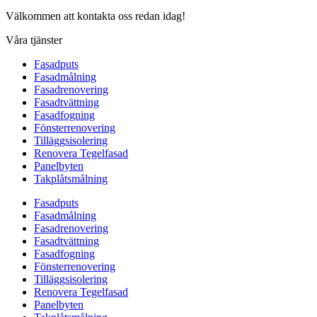
Välkommen att kontakta oss redan idag!
Våra tjänster
Fasadputs
Fasadmålning
Fasadrenovering
Fasadtvättning
Fasadfogning
Fönsterrenovering
Tilläggsisolering
Renovera Tegelfasad
Panelbyten
Takplåtsmålning
Fasadputs
Fasadmålning
Fasadrenovering
Fasadtvättning
Fasadfogning
Fönsterrenovering
Tilläggsisolering
Renovera Tegelfasad
Panelbyten