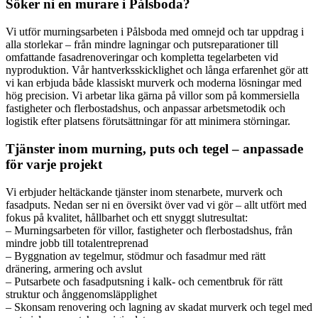
Söker ni en murare i Pålsboda?
Vi utför murningsarbeten i Pålsboda med omnejd och tar uppdrag i
alla storlekar – från mindre lagningar och putsreparationer till
omfattande fasadrenoveringar och kompletta tegelarbeten vid
nyproduktion. Vår hantverksskicklighet och långa erfarenhet gör att
vi kan erbjuda både klassiskt murverk och moderna lösningar med
hög precision. Vi arbetar lika gärna på villor som på kommersiella
fastigheter och flerbostadshus, och anpassar arbetsmetodik och
logistik efter platsens förutsättningar för att minimera störningar.
Tjänster inom murning, puts och tegel – anpassade
för varje projekt
Vi erbjuder heltäckande tjänster inom stenarbete, murverk och
fasadputs. Nedan ser ni en översikt över vad vi gör – allt utfört med
fokus på kvalitet, hållbarhet och ett snyggt slutresultat:
– Murningsarbeten för villor, fastigheter och flerbostadshus, från
mindre jobb till totalentreprenad
– Byggnation av tegelmur, stödmur och fasadmur med rätt
dränering, armering och avslut
– Putsarbete och fasadputsning i kalk- och cementbruk för rätt
struktur och ånggenomsläpplighet
– Skonsam renovering och lagning av skadat murverk och tegel med