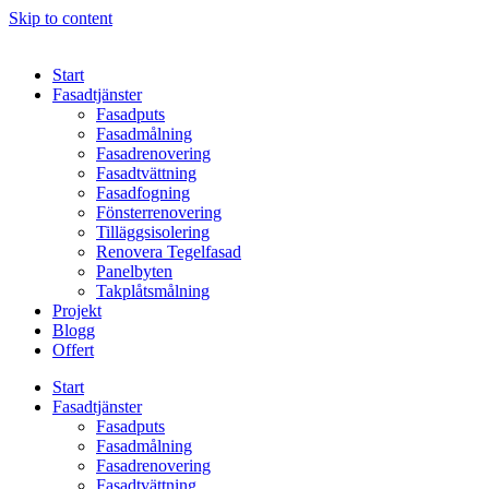
Skip to content
Start
Fasadtjänster
Fasadputs
Fasadmålning
Fasadrenovering
Fasadtvättning
Fasadfogning
Fönsterrenovering
Tilläggsisolering
Renovera Tegelfasad
Panelbyten
Takplåtsmålning
Projekt
Blogg
Offert
Start
Fasadtjänster
Fasadputs
Fasadmålning
Fasadrenovering
Fasadtvättning