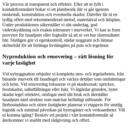
Vår process är transparent och effektiv. Efter att ni fyllt i
kontaktformuläret bokar vi ett platsbesök där vi går igenom
önskemål, konstruktion och eventuella skador. Därefter får ni en
tydlig offert med rekommenderad metod, materialval och tidsplan.
Under produktionen säkerställer vi rätt underlag, god
väderskyddning och exakta toleranser i murverket. Vi kan ta fram
provytor för fasadputs eller fogkulör så att ni vet hur slutresultatet
blir. Slutligen gör vi egenkontroll, städar noggrant och lämnar
skötselråd för att förlänga livslängden på puts och tegelmur.
Nyproduktion och renovering – rätt lösning för
varje fastighet
Vid nybyggnation erbjuder vi kompletta sten- och tegelarbeten, från
bärande murverk till fasadtegel och vackra detaljer som omfattningar
och krön. Vid renovering fokuserar vi på skadeorsak: sprickor,
frostskador, saltutfällningar eller fukt. Vi åtgärdar grunden, byter
skadat tegel selektivt, omfogar med rätt bruk och återställer
fasadputs med struktur som matchar befintligt utförande. För
flerbostadshus och större fastigheter planerar vi etappvis för smidig
logistik och minimal påverkan på hyresgäster och verksamheter. Vill
ni komma igång? Beskriv ert projekt i vårt kontaktformulär så
återkommer vi snabbt med rådgivning och offert.