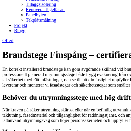
Tilläggsisolering
Renovera Tegelfasad
Panelbyten
Takplåtsmålning
Projekt
Blogg
Offert
Brandstege Finspång – certifie
En korrekt installerad brandstege kan göra avgörande skillnad vid brand
professionellt planerad utrymningsstege både trygg evakuering från övr
taksäkerhet med rätt infästningar, och se till att din fastighet uppfyl
levererar och monterar vi fasadstegar och säkerhetsstegar som smälter
Behöver du utrymningsstege med hög driftsä
När kraven på säker utrymning skärps, eller när en befintlig utrymningsv
taklutning, fasadmaterial och tillgänglighet för räddningstjänst, och a
lättanvänd utrymningsväg som höjer personsäkerheten och uppfyller f