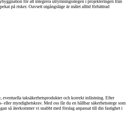
h nybyggnation för att integrera utrymningsstegen i projekteringen från
kat på risker. Oavsett utgångsläge är målet alltid förbättrad
 eventuella taksäkerhetsprodukter och korrekt infästning. Efter
gs- eller myndighetskrav. Med oss får du en hållbar säkerhetsstege som
rfrågan så återkommer vi snabbt med förslag anpassat till din fastighet i