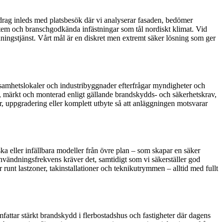
pdrag inleds med platsbesök där vi analyserar fasaden, bedömer
ystem och branschgodkända infästningar som tål nordiskt klimat. Vid
ningstjänst. Vårt mål är en diskret men extremt säker lösning som ger
erksamhetslokaler och industribyggnader efterfrågar myndigheter och
d, märkt och monterad enligt gällande brandskydds- och säkerhetskrav,
er, uppgradering eller komplett utbyte så att anläggningen motsvarar
ska eller infällbara modeller från övre plan – som skapar en säker
nvändningsfrekvens kräver det, samtidigt som vi säkerställer god
 runt lastzoner, takinstallationer och teknikutrymmen – alltid med fullt
fattar stärkt brandskydd i flerbostadshus och fastigheter där dagens