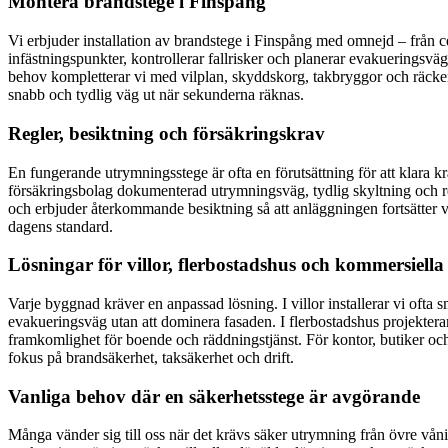
Montera brandstege i Finspång
Vi erbjuder installation av brandstege i Finspång med omnejd – från c
infästningspunkter, kontrollerar fallrisker och planerar evakueringsv
behov kompletterar vi med vilplan, skyddskorg, takbryggor och räcken 
snabb och tydlig väg ut när sekunderna räknas.
Regler, besiktning och försäkringskrav
En fungerande utrymningsstege är ofta en förutsättning för att klara k
försäkringsbolag dokumenterad utrymningsväg, tydlig skyltning och re
och erbjuder återkommande besiktning så att anläggningen fortsätter va
dagens standard.
Lösningar för villor, flerbostadshus och kommersiella 
Varje byggnad kräver en anpassad lösning. I villor installerar vi ofta 
evakueringsväg utan att dominera fasaden. I flerbostadshus projektera
framkomlighet för boende och räddningstjänst. För kontor, butiker och i
fokus på brandsäkerhet, taksäkerhet och drift.
Vanliga behov där en säkerhetsstege är avgörande
Många vänder sig till oss när det krävs säker utrymning från övre vån