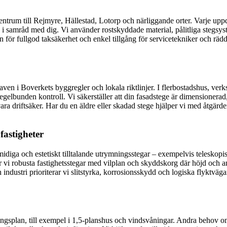
entrum till Rejmyre, Hällestad, Lotorp och närliggande orter. Varje up
äg i samråd med dig. Vi använder rostskyddade material, pålitliga stegs
för fullgod taksäkerhet och enkel tillgång för servicetekniker och rädd
raven i Boverkets byggregler och lokala riktlinjer. I flerbostadshus, v
gelbunden kontroll. Vi säkerställer att din fasadstege är dimensionera
ra driftsäker. Har du en äldre eller skadad stege hjälper vi med åtgärd
fastigheter
smidiga och estetiskt tilltalande utrymningsstegar – exempelvis teleskopi
r vi robusta fastighetsstegar med vilplan och skyddskorg där höjd och a
ndustri prioriterar vi slitstyrka, korrosionsskydd och logiska flyktvägar
ingsplan, till exempel i 1,5-planshus och vindsvåningar. Andra behov om