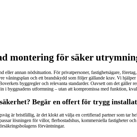
rad montering för säker utrymni
 eller annan nödsituation. För privatpersoner, fastighetsägare, företag,
e våningsplan och ett brandskydd som följer gällande krav. Vi hjälper d
ler Boverkets byggregler och relevanta standarder. Oavsett om det gäller r
 in i byggnadens utformning – utan att kompromissa med funktion, kvali
kerhet? Begär en offert för trygg installa
äg är bristfällig, är det klokt att välja en certifierad partner som tar h
npassar lösningen för villor, flerbostadshus, kommersiella fastigheter och
örsäkringsbolagens förväntningar.