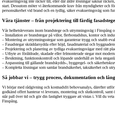
evakueringsväg inte räcker till, eller där äldre lösningar saknar räcken
start. Dessutom möter vi återkommande krav från myndigheter och försäk
personsäkerhet vid brand och en tydlig, säker evakueringsväg som fung
Våra tjänster – från projektering till färdig fasadstege
Vår helhetsleverans inom brandstege och utrymningsväg i Finspång o
– Installation av brandstegar på villor, flerbostadshus, kontor och ind
– Montering av utrymningsstegar som garanterar trygg och snabb eva
– Fasadstegar skräddarsydda efter höjd, fasadmaterial och byggnadens
– Projektering och planering av tydliga evakueringsvägar med rätt pla
– Utbyte av föråldrade, skadade eller felmonterade stegar mot moder
– Besiktning, funktionskontroll och löpande underhåll av hela stegan
– Anpassning till gällande brandskydds-, byggregel- och säkerhetskr
– Kompletta lösningar som samlar brandsäkerhet, taksäkerhet och utry
Så jobbar vi – trygg process, dokumentation och lång
Vi börjar med rådgivning och kostnadsfri behovsanalys, därefter utför
godkänd offert hanterar vi leverans, montering och slutkontroll, samt
står pall över tid och gör din fastighet tryggare att vistas i. Vill du ve
Finspång.