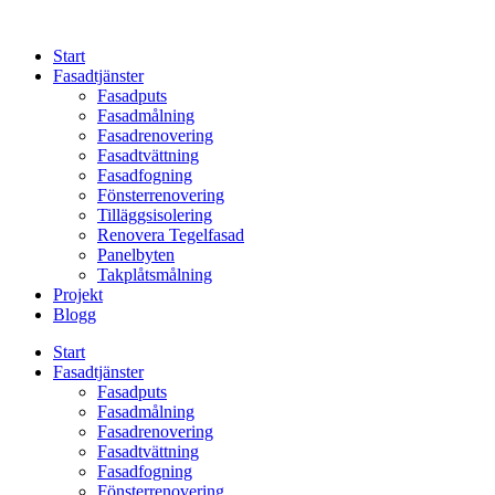
Skip
to
Start
content
Fasadtjänster
Fasadputs
Fasadmålning
Fasadrenovering
Fasadtvättning
Fasadfogning
Fönsterrenovering
Tilläggsisolering
Renovera Tegelfasad
Panelbyten
Takplåtsmålning
Projekt
Blogg
Start
Fasadtjänster
Fasadputs
Fasadmålning
Fasadrenovering
Fasadtvättning
Fasadfogning
Fönsterrenovering