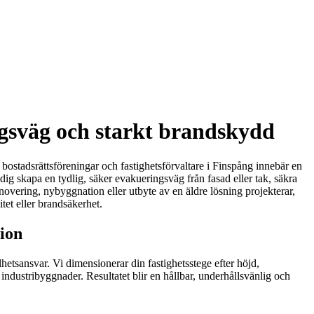
ngsväg och starkt brandskydd
 bostadsrättsföreningar och fastighetsförvaltare i Finspång innebär en
ig skapa en tydlig, säker evakueringsväg från fasad eller tak, säkra
enovering, nybyggnation eller utbyte av en äldre lösning projekterar,
tet eller brandsäkerhet.
tion
elhetsansvar. Vi dimensionerar din fastighetsstege efter höjd,
 industribyggnader. Resultatet blir en hållbar, underhållsvänlig och