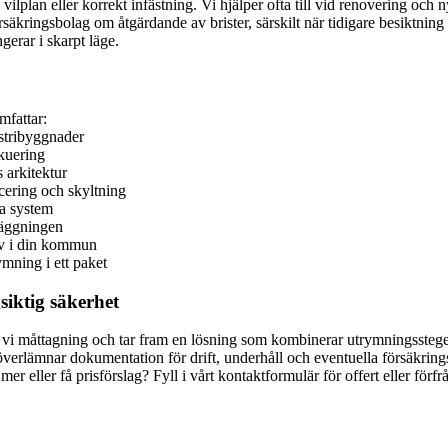
, vilplan eller korrekt infästning. Vi hjälper ofta till vid renovering oc
ringsbolag om åtgärdande av brister, särskilt när tidigare besiktning pe
erar i skarpt läge.
mfattar:
ustribyggnader
kuering
 arkitektur
cering och skyltning
na system
läggningen
av i din kommun
mning i ett paket
siktig säkerhet
 vi måttagning och tar fram en lösning som kombinerar utrymningsstege,
 överlämnar dokumentation för drift, underhåll och eventuella försäkrin
ta mer eller få prisförslag? Fyll i vårt kontaktformulär för offert eller fö