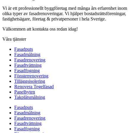
Vi är ett professionellt byggföretag med många års erfarenhet inom
olika typer av fasadrenoveringar. Vi hjälper bostadsrättsföreningar,
fastighetsägare, företag & privatpersoner i hela Sverige.
Välkommen att kontakta oss redan idag!
Våra tjänster
Fasadputs
Fasadmålning
Fasadrenovering
Fasadtvättning
Fasadfogning
Fönsterrenovering
Tilläggsisolering
Renovera Tegelfasad
Panelbyten
Takplåtsmålning
Fasadputs
Fasadmålning
Fasadrenovering
Fasadtvättning
Fasadfogning