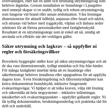
övervåningen, eller har en äldre och bristfällig utrymningsväg som
behöver åtgärdas. Genom installation av brandstege i Ljungsbro
med omnejd skapar vi en snabb, tydlig och robust utrymningsväg
som fungerar vid brand eller annan nödsituation. Våra lösningar
dimensioneras för aktuell fallhöjd, anpassas efter fasad och takfot,
och utrustas vid behov med ryggskydd, vilplan och låsbara nedre
sektioner för att förena personsäkerhet med fastighetsskydd.
Resultatet är en utrymningsstege som är enkel att nå, smidig att
använda och effektiv när det verkligen gäller.
Säker utrymning och lagkrav – så uppfyller ni
regler och försäkringsvillkor
Boverkets byggregler ställer krav på säkra utrymningsvägar och att
de ska vara dimensionerade, tydligt utmärkta och fria från hinder.
För många fastigheter innebär detta att en fasadstege eller
säkerhetsstege behöver installeras eller uppgraderas för att uppfylla
dagens krav. Även försäkringsbolag och tillsynsmyndigheter kan
kräva dokumenterat brandskydd, inklusive fungerande
evakueringsvägar. Vi hjälper er att tolka kraven, välja rätt lösning
och säkerställa att hela stegsystemet – inklusive infästningar,
taksäkerhet och evakueringspunkter – uppfyller gällande regler. Ni
får tydlig dokumentation, besiktningsunderlag och praktiska råd för
drift och underhåll.