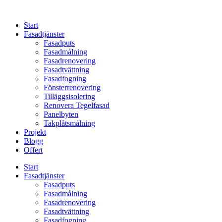
Skip
to
Start
content
Fasadtjänster
Fasadputs
Fasadmålning
Fasadrenovering
Fasadtvättning
Fasadfogning
Fönsterrenovering
Tilläggsisolering
Renovera Tegelfasad
Panelbyten
Takplåtsmålning
Projekt
Blogg
Offert
Start
Fasadtjänster
Fasadputs
Fasadmålning
Fasadrenovering
Fasadtvättning
Fasadfogning