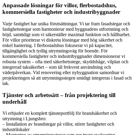
Anpassade lösningar för villor, flerbostadshus,
kommersiella fastigheter och industribyggnader
Varje fastighet har unika förutsättningar. Vi tar fram fasadstegar och
fastighetsstegar som harmonierar med byggnadens utformning och
höjd, samtidigt som vi säkerställer maximal funktion och hållbarhet.
För villor prioriterar vi diskreta lösningar med hög säkerhet och
enkel hantering. I flerbostadshus fokuserar vi på kapacitet,
tillgänglighet och tydlig utrymningsväg för boende. För
kommersiella fastigheter och industribyggnader dimensionerar vi
robusta system – ofta med säkerhetsstege, skyddsbåge, vilplan och
integrerad taksäkerhet – som tål frekvent användning och
väderpåverkan. Vid renovering eller nybyggnation samordnar vi
projekteringen så att utrymningsstegen smidigt integreras i fasad och
tak.
Tjänster och arbetssätt – från projektering till
underhåll
Vi erbjuder en komplett tjänsteportfölj för brandsäkerhet och
utrymning i Ljungsbro:
– Installation av brandstegar på villor, större fastigheter och
industrilokaler
– Montering av utrymningsstegar som ger trygg evakuering