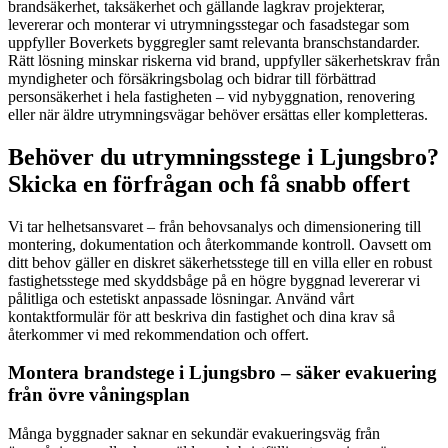
brandsäkerhet, taksäkerhet och gällande lagkrav projekterar,
levererar och monterar vi utrymningsstegar och fasadstegar som
uppfyller Boverkets byggregler samt relevanta branschstandarder.
Rätt lösning minskar riskerna vid brand, uppfyller säkerhetskrav från
myndigheter och försäkringsbolag och bidrar till förbättrad
personsäkerhet i hela fastigheten – vid nybyggnation, renovering
eller när äldre utrymningsvägar behöver ersättas eller kompletteras.
Behöver du utrymningsstege i Ljungsbro?
Skicka en förfrågan och få snabb offert
Vi tar helhetsansvaret – från behovsanalys och dimensionering till
montering, dokumentation och återkommande kontroll. Oavsett om
ditt behov gäller en diskret säkerhetsstege till en villa eller en robust
fastighetsstege med skyddsbåge på en högre byggnad levererar vi
pålitliga och estetiskt anpassade lösningar. Använd vårt
kontaktformulär för att beskriva din fastighet och dina krav så
återkommer vi med rekommendation och offert.
Montera brandstege i Ljungsbro – säker evakuering
från övre våningsplan
Många byggnader saknar en sekundär evakueringsväg från