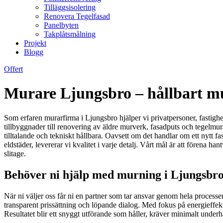
Tilläggsisolering
Renovera Tegelfasad
Panelbyten
Takplåtsmålning
Projekt
Blogg
Offert
Murare Ljungsbro – hållbart mur
Som erfaren murarfirma i Ljungsbro hjälper vi privatpersoner, fastighe
tillbyggnader till renovering av äldre murverk, fasadputs och tegelm
tilltalande och tekniskt hållbara. Oavsett om det handlar om ett nytt f
eldstäder, levererar vi kvalitet i varje detalj. Vårt mål är att förena h
slitage.
Behöver ni hjälp med murning i Ljungsbro? 
När ni väljer oss får ni en partner som tar ansvar genom hela processe
transparent prissättning och löpande dialog. Med fokus på energieffekti
Resultatet blir ett snyggt utförande som håller, kräver minimalt underh