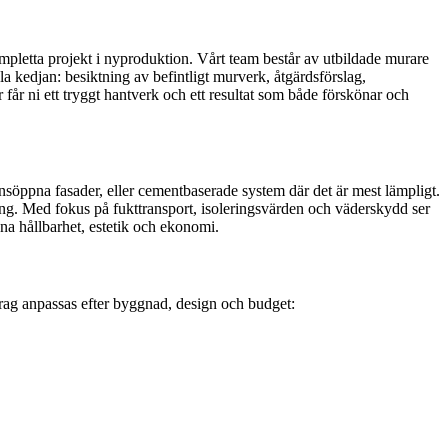
mpletta projekt i nyproduktion. Vårt team består av utbildade murare
a kedjan: besiktning av befintligt murverk, åtgärdsförslag,
får ni ett tryggt hantverk och ett resultat som både förskönar och
onsöppna fasader, eller cementbaserade system där det är mest lämpligt.
ning. Med fokus på fukttransport, isoleringsvärden och väderskydd ser
rena hållbarhet, estetik och ekonomi.
drag anpassas efter byggnad, design och budget: