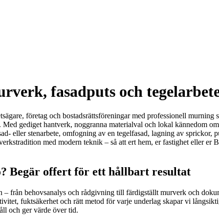
verk, fasadputs och tegelarbete 
tsägare, företag och bostadsrättsföreningar med professionell murning s
ur. Med gediget hantverk, noggranna materialval och lokal kännedom om 
asad- eller stenarbete, omfogning av en tegelfasad, lagning av sprickor,
antverkstradition med modern teknik – så att ert hem, er fastighet eller er
Begär offert för ett hållbart resultat
n – från behovsanalys och rådgivning till färdigställt murverk och doku
vitet, fuktsäkerhet och rätt metod för varje underlag skapar vi långsikt
åll och ger värde över tid.