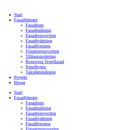
Skip
to
Start
content
Fasadtjänster
Fasadputs
Fasadmålning
Fasadrenovering
Fasadtvättning
Fasadfogning
Fönsterrenovering
Tilläggsisolering
Renovera Tegelfasad
Panelbyten
Takplåtsmålning
Projekt
Blogg
Start
Fasadtjänster
Fasadputs
Fasadmålning
Fasadrenovering
Fasadtvättning
Fasadfogning
Fönsterrenovering