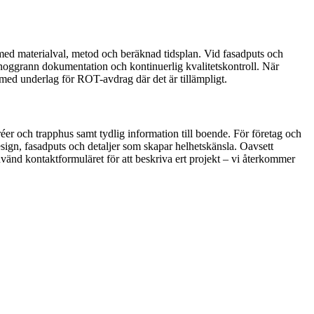
g med materialval, metod och beräknad tidsplan. Vid fasadputs och
, noggrann dokumentation och kontinuerlig kvalitetskontroll. När
 med underlag för ROT-avdrag där det är tillämpligt.
éer och trapphus samt tydlig information till boende. För företag och
esign, fasadputs och detaljer som skapar helhetskänsla. Oavsett
nvänd kontaktformuläret för att beskriva ert projekt – vi återkommer