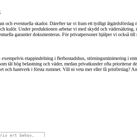
k
an och eventuella skador. Därefter tar vi fram ett tydligt åtgärdsförsla
tur och kulör. Under produktionen arbetar vi med skydd och vädersäkring
uella garantier dokumenteras. För privatpersoner hjälper vi också till
 exempelvis etappindelning i flerbostadshus, störningsminimering i entr
som tål hög belastning och väder, medan privatkunder ofta prioriterar d
et och hantverk i första rummet. Vill ni veta mer eller få prisförslag? A