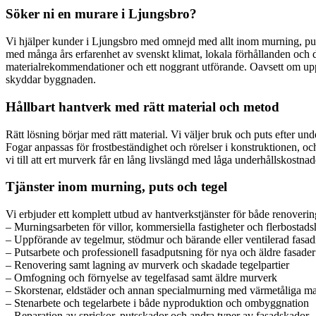
Söker ni en murare i Ljungsbro?
Vi hjälper kunder i Ljungsbro med omnejd med allt inom murning, puts 
med många års erfarenhet av svenskt klimat, lokala förhållanden och de
materialrekommendationer och ett noggrant utförande. Oavsett om uppdra
skyddar byggnaden.
Hållbart hantverk med rätt material och metod
Rätt lösning börjar med rätt material. Vi väljer bruk och puts efter u
Fogar anpassas för frostbeständighet och rörelser i konstruktionen, oc
vi till att ert murverk får en lång livslängd med låga underhållskostnad
Tjänster inom murning, puts och tegel
Vi erbjuder ett komplett utbud av hantverkstjänster för både renover
– Murningsarbeten för villor, kommersiella fastigheter och flerbostad
– Uppförande av tegelmur, stödmur och bärande eller ventilerad fasa
– Putsarbete och professionell fasadputsning för nya och äldre fasader
– Renovering samt lagning av murverk och skadade tegelpartier
– Omfogning och förnyelse av tegelfasad samt äldre murverk
– Skorstenar, eldstäder och annan specialmurning med värmetåliga ma
– Stenarbete och tegelarbete i både nyproduktion och ombyggnation
– Reparation av sprickor, putsskador och andra typer av fasadskador