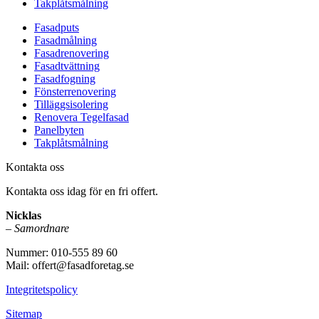
Takplåtsmålning
Fasadputs
Fasadmålning
Fasadrenovering
Fasadtvättning
Fasadfogning
Fönsterrenovering
Tilläggsisolering
Renovera Tegelfasad
Panelbyten
Takplåtsmålning
Kontakta oss
Kontakta oss idag för en fri offert.
Nicklas
–
Samordnare
Nummer: 010-555 89 60
Mail: offert@fasadforetag.se
Integritetspolicy
Sitemap