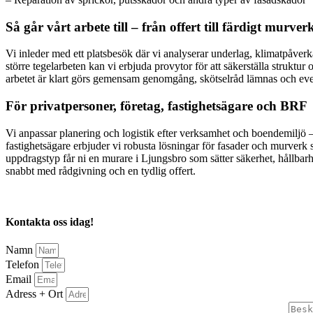
Så går vårt arbete till – från offert till färdigt murver
Vi inleder med ett platsbesök där vi analyserar underlag, klimatpåverk
större tegelarbeten kan vi erbjuda provytor för att säkerställa struk
arbetet är klart görs gemensam genomgång, skötselråd lämnas och event
För privatpersoner, företag, fastighetsägare och BRF
Vi anpassar planering och logistik efter verksamhet och boendemiljö –
fastighetsägare erbjuder vi robusta lösningar för fasader och murverk 
uppdragstyp får ni en murare i Ljungsbro som sätter säkerhet, hållbarh
snabbt med rådgivning och en tydlig offert.
Kontakta oss idag!
Namn
Telefon
Email
Adress + Ort