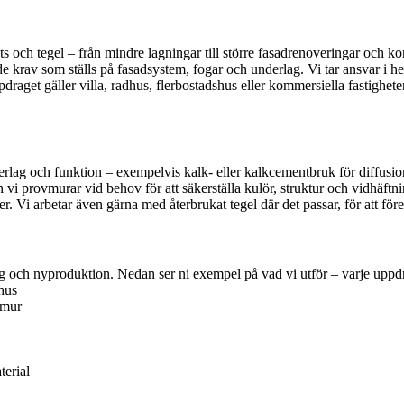
och tegel – från mindre lagningar till större fasadrenoveringar och ko
 krav som ställs på fasadsystem, fogar och underlag. Vi tar ansvar i hel
get gäller villa, radhus, flerbostadshus eller kommersiella fastigheter 
nderlag och funktion – exempelvis kalk- eller kalkcementbruk för diffusi
h vi provmurar vid behov för att säkerställa kulör, struktur och vidhäft
er. Vi arbetar även gärna med återbrukat tegel där det passar, för att fö
ing och nyproduktion. Nedan ser ni exempel på vad vi utför – varje upp
shus
dmur
terial