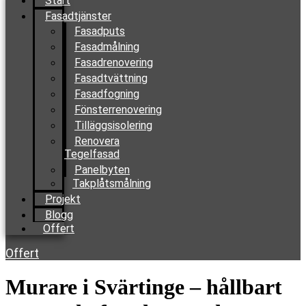
Start
Fasadtjänster
Fasadputs
Fasadmålning
Fasadrenovering
Fasadtvättning
Fasadfogning
Fönsterrenovering
Tilläggsisolering
Renovera
Tegelfasad
Panelbyten
Takplåtsmålning
Projekt
Blogg
Offert
Offert
Murare i Svärtinge – hållbart