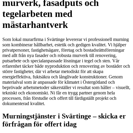
murverk, fasadputs och
tegelarbeten med
mästarhantverk
Som lokal murarfirma i Svärtinge levererar vi professionell murning
som kombinerar hållbarhet, estetik och gedigen kvalitet. Vi hjälper
privatpersoner, fastighetsägare, företag och bostadsrättsföreningar
med allt från nya fasader och robusta murverk till renovering,
putsarbete och specialanpassade lösningar i tegel och sten. Vår
erfarenhet täcker både nyproduktion och renovering av bostäder och
större fastigheter, där vi arbetar metodiskt för att skapa
energieffektiva, fuktsäkra och långlivade konstruktioner. Genom
materialval som är anpassade för klimatet i Östergötland och
beprövade arbetsmetoder säkerställer vi resultat som håller – visuellt,
tekniskt och ekonomiskt. Ni får en trygg partner genom hela
processen, från förstudie och offert till färdigställt projekt och
dokumenterad kvalitet.
Murningstjänster i Svärtinge – skicka er
förfrågan för offert idag