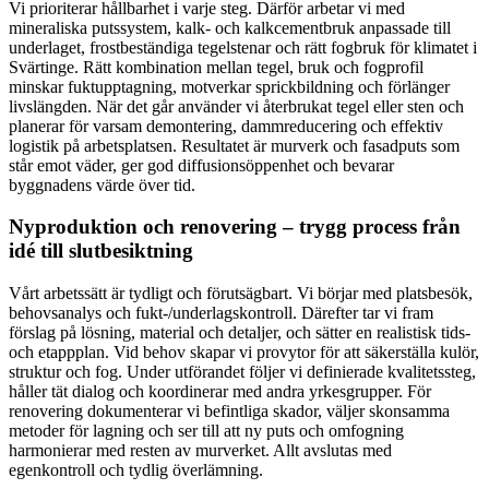
Vi prioriterar hållbarhet i varje steg. Därför arbetar vi med
mineraliska putssystem, kalk- och kalkcementbruk anpassade till
underlaget, frostbeständiga tegelstenar och rätt fogbruk för klimatet i
Svärtinge. Rätt kombination mellan tegel, bruk och fogprofil
minskar fuktupptagning, motverkar sprickbildning och förlänger
livslängden. När det går använder vi återbrukat tegel eller sten och
planerar för varsam demontering, dammreducering och effektiv
logistik på arbetsplatsen. Resultatet är murverk och fasadputs som
står emot väder, ger god diffusionsöppenhet och bevarar
byggnadens värde över tid.
Nyproduktion och renovering – trygg process från
idé till slutbesiktning
Vårt arbetssätt är tydligt och förutsägbart. Vi börjar med platsbesök,
behovsanalys och fukt-/underlagskontroll. Därefter tar vi fram
förslag på lösning, material och detaljer, och sätter en realistisk tids-
och etappplan. Vid behov skapar vi provytor för att säkerställa kulör,
struktur och fog. Under utförandet följer vi definierade kvalitetssteg,
håller tät dialog och koordinerar med andra yrkesgrupper. För
renovering dokumenterar vi befintliga skador, väljer skonsamma
metoder för lagning och ser till att ny puts och omfogning
harmonierar med resten av murverket. Allt avslutas med
egenkontroll och tydlig överlämning.