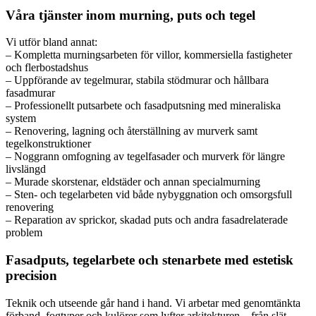
Våra tjänster inom murning, puts och tegel
Vi utför bland annat:
– Kompletta murningsarbeten för villor, kommersiella fastigheter
och flerbostadshus
– Uppförande av tegelmurar, stabila stödmurar och hållbara
fasadmurar
– Professionellt putsarbete och fasadputsning med mineraliska
system
– Renovering, lagning och återställning av murverk samt
tegelkonstruktioner
– Noggrann omfogning av tegelfasader och murverk för längre
livslängd
– Murade skorstenar, eldstäder och annan specialmurning
– Sten- och tegelarbeten vid både nybyggnation och omsorgsfull
renovering
– Reparation av sprickor, skadad puts och andra fasadrelaterade
problem
Fasadputs, tegelarbete och stenarbete med estetisk
precision
Teknik och utseende går hand i hand. Vi arbetar med genomtänkta
förband, fogtyper och kulörer som lyfter arkitekturen – från slät,