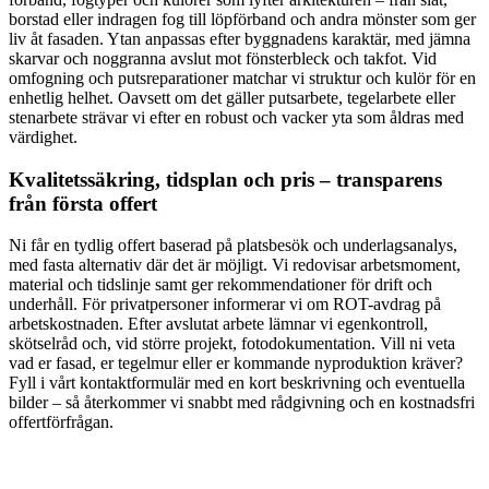
borstad eller indragen fog till löpförband och andra mönster som ger
liv åt fasaden. Ytan anpassas efter byggnadens karaktär, med jämna
skarvar och noggranna avslut mot fönsterbleck och takfot. Vid
omfogning och putsreparationer matchar vi struktur och kulör för en
enhetlig helhet. Oavsett om det gäller putsarbete, tegelarbete eller
stenarbete strävar vi efter en robust och vacker yta som åldras med
värdighet.
Kvalitetssäkring, tidsplan och pris – transparens
från första offert
Ni får en tydlig offert baserad på platsbesök och underlagsanalys,
med fasta alternativ där det är möjligt. Vi redovisar arbetsmoment,
material och tidslinje samt ger rekommendationer för drift och
underhåll. För privatpersoner informerar vi om ROT-avdrag på
arbetskostnaden. Efter avslutat arbete lämnar vi egenkontroll,
skötselråd och, vid större projekt, fotodokumentation. Vill ni veta
vad er fasad, er tegelmur eller er kommande nyproduktion kräver?
Fyll i vårt kontaktformulär med en kort beskrivning och eventuella
bilder – så återkommer vi snabbt med rådgivning och en kostnadsfri
offertförfrågan.