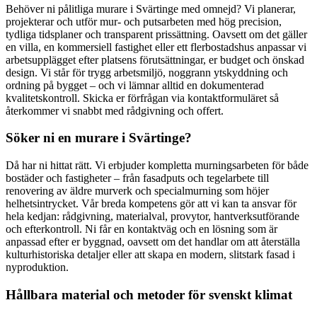
Behöver ni pålitliga murare i Svärtinge med omnejd? Vi planerar,
projekterar och utför mur- och putsarbeten med hög precision,
tydliga tidsplaner och transparent prissättning. Oavsett om det gäller
en villa, en kommersiell fastighet eller ett flerbostadshus anpassar vi
arbetsupplägget efter platsens förutsättningar, er budget och önskad
design. Vi står för trygg arbetsmiljö, noggrann ytskyddning och
ordning på bygget – och vi lämnar alltid en dokumenterad
kvalitetskontroll. Skicka er förfrågan via kontaktformuläret så
återkommer vi snabbt med rådgivning och offert.
Söker ni en murare i Svärtinge?
Då har ni hittat rätt. Vi erbjuder kompletta murningsarbeten för både
bostäder och fastigheter – från fasadputs och tegelarbete till
renovering av äldre murverk och specialmurning som höjer
helhetsintrycket. Vår breda kompetens gör att vi kan ta ansvar för
hela kedjan: rådgivning, materialval, provytor, hantverksutförande
och efterkontroll. Ni får en kontaktväg och en lösning som är
anpassad efter er byggnad, oavsett om det handlar om att återställa
kulturhistoriska detaljer eller att skapa en modern, slitstark fasad i
nyproduktion.
Hållbara material och metoder för svenskt klimat