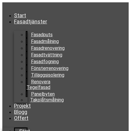
Skip
to
Start
content
Fasadtjänster
Fasadputs
Fasadmålning
Fasadrenovering
Fasadtvättning
Fasadfogning
Fönsterrenovering
Tilläggsisolering
Renovera
Tegelfasad
Panelbyten
Takplåtsmålning
Projekt
Blogg
Offert