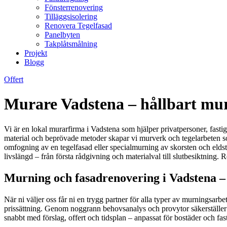
Fönsterrenovering
Tilläggsisolering
Renovera Tegelfasad
Panelbyten
Takplåtsmålning
Projekt
Blogg
Offert
Murare Vadstena – hållbart mur
Vi är en lokal murarfirma i Vadstena som hjälper privatpersoner, fast
material och beprövade metoder skapar vi murverk och tegelarbeten som 
omfogning av en tegelfasad eller specialmurning av skorsten och eldstad
livslängd – från första rådgivning och materialval till slutbesiktning.
Murning och fasadrenovering i Vadstena – 
När ni väljer oss får ni en trygg partner för alla typer av murningsarb
prissättning. Genom noggrann behovsanalys och provytor säkerställer vi
snabbt med förslag, offert och tidsplan – anpassat för bostäder och fa