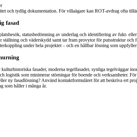
er
litet och tydlig dokumentation. För villaägare kan ROT-avdrag ofta till
dig fasad
platsbesök, statusbedömning av underlag och identifiering av fukt- elle
nerar ställning och väderskydd samt tar fram provytor för putsstruktur och
återkoppling under hela projektet – och en hållbar lösning som uppfylle
lmurning
 kulturhistoriska fasader, moderna tegelfasader, synliga tegelväggar in
h logistik som minimerar störningar för boende och verksamheter. För för
e eller ny fasadlösning? Använd kontaktformuläret för att beskriva ert pr
ing som håller i många år.