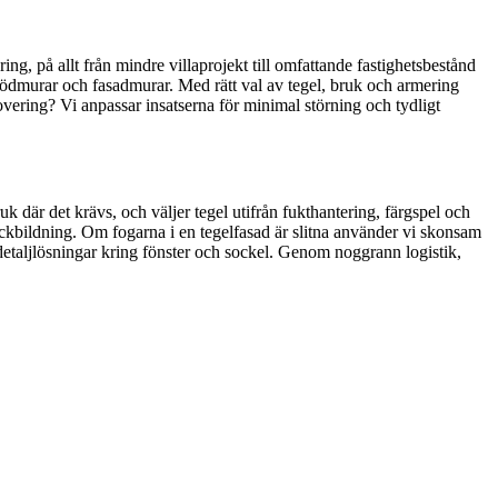
g, på allt från mindre villaprojekt till omfattande fastighetsbestånd
tödmurar och fasadmurar. Med rätt val av tegel, bruk och armering
overing? Vi anpassar insatserna för minimal störning och tydligt
 där det krävs, och väljer tegel utifrån fukthantering, färgspel och
prickbildning. Om fogarna i en tegelfasad är slitna använder vi skonsam
 detaljlösningar kring fönster och sockel. Genom noggrann logistik,