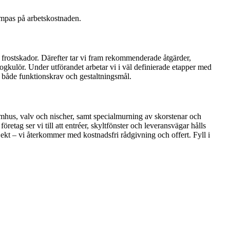
ämpas på arbetskostnaden.
r frostskador. Därefter tar vi fram rekommenderade åtgärder,
 fogkulör. Under utförandet arbetar vi i väl definierade etapper med
r både funktionskrav och gestaltningsmål.
omhus, valv och nischer, samt specialmurning av skorstenar och
etag ser vi till att entréer, skyltfönster och leveransvägar hålls
ojekt – vi återkommer med kostnadsfri rådgivning och offert. Fyll i