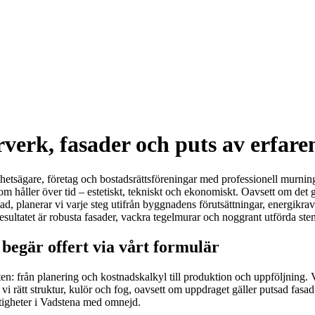
verk, fasader och puts av erfar
ighetsägare, företag och bostadsrättsföreningar med professionell murni
håller över tid – estetiskt, tekniskt och ekonomiskt. Oavsett om det gä
, planerar vi varje steg utifrån byggnadens förutsättningar, energikrav 
 Resultatet är robusta fasader, vackra tegelmurar och noggrant utförda st
begär offert via vårt formulär
eten: från planering och kostnadskalkyl till produktion och uppföljning. V
 rätt struktur, kulör och fog, oavsett om uppdraget gäller putsad fasad,
stigheter i Vadstena med omnejd.