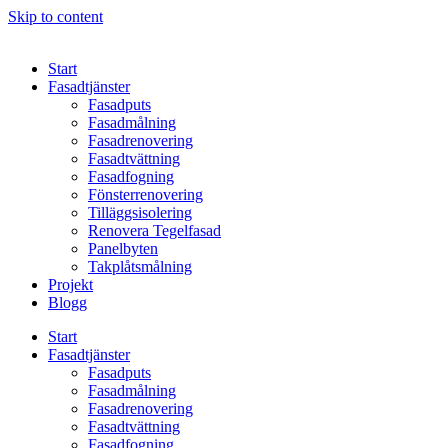
Skip to content
Start
Fasadtjänster
Fasadputs
Fasadmålning
Fasadrenovering
Fasadtvättning
Fasadfogning
Fönsterrenovering
Tilläggsisolering
Renovera Tegelfasad
Panelbyten
Takplåtsmålning
Projekt
Blogg
Start
Fasadtjänster
Fasadputs
Fasadmålning
Fasadrenovering
Fasadtvättning
Fasadfogning