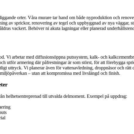
liggande orter. Våra murare tar hand om både nyproduktion och renoverin
ning av sprickor, renovering av tegel och uppbyggnad av nya väggar, s
 åldras vackert. Behöver ni akuta lagningar eller planerad underhållsren
od. Vi arbetar med diffusionsöppna putssystem, kalk- och kalkcementbruk
 och utför armering där påfrestningar är som störst, för att förebygga s
ligt uttryck. Vi planerar även för vattenavledning, droppnäsor och rätt
 miljöpåverkan – utan att kompromissa med livslängd och finish.
eter
från helhetsentreprenad till utvalda delmoment. Exempel på uppdrag:
mering
puts
ial