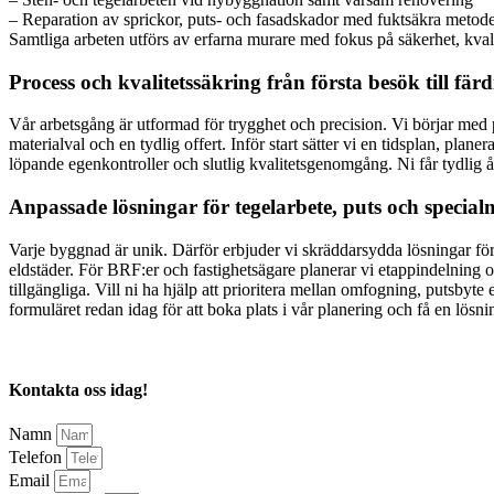
– Reparation av sprickor, puts- och fasadskador med fuktsäkra metod
Samtliga arbeten utförs av erfarna murare med fokus på säkerhet, kva
Process och kvalitetssäkring från första besök till fär
Vår arbetsgång är utformad för trygghet och precision. Vi börjar med 
materialval och en tydlig offert. Inför start sätter vi en tidsplan, pla
löpande egenkontroller och slutlig kvalitetsgenomgång. Ni får tydlig 
Anpassade lösningar för tegelarbete, puts och specia
Varje byggnad är unik. Därför erbjuder vi skräddarsydda lösningar för
eldstäder. För BRF:er och fastighetsägare planerar vi etappindelning oc
tillgängliga. Vill ni ha hjälp att prioritera mellan omfogning, putsbyt
formuläret redan idag för att boka plats i vår planering och få en lösn
Kontakta oss idag!
Namn
Telefon
Email