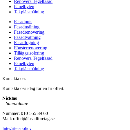
Renovera Tegelfasad
Panelbyten
Takplåtsmålning
Fasadputs
Fasadmålning
Fasadrenovering
Fasadtvättning
Fasadfogning
Fönsterrenovering
Tilläggsisolering
Renovera Tegelfasad
Panelbyten
Takplåtsmålning
Kontakta oss
Kontakta oss idag för en fri offert.
Nicklas
–
Samordnare
Nummer: 010-555 89 60
Mail: offert@fasadforetag.se
Integritetspolicy