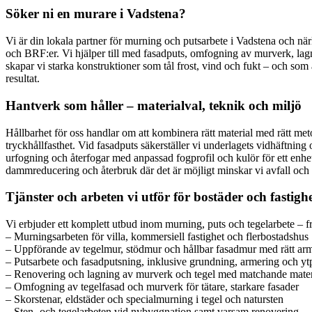
Söker ni en murare i Vadstena?
Vi är din lokala partner för murning och putsarbete i Vadstena och när
och BRF:er. Vi hjälper till med fasadputs, omfogning av murverk, lag
skapar vi starka konstruktioner som tål frost, vind och fukt – och som
resultat.
Hantverk som håller – materialval, teknik och miljö
Hållbarhet för oss handlar om att kombinera rätt material med rätt met
tryckhållfasthet. Vid fasadputs säkerställer vi underlagets vidhäftning
urfogning och återfogar med anpassad fogprofil och kulör för ett enhet
dammreducering och återbruk där det är möjligt minskar vi avfall och
Tjänster och arbeten vi utför för bostäder och fastigh
Vi erbjuder ett komplett utbud inom murning, puts och tegelarbete – 
– Murningsarbeten för villa, kommersiell fastighet och flerbostadshus
– Uppförande av tegelmur, stödmur och hållbar fasadmur med rätt ar
– Putsarbete och fasadputsning, inklusive grundning, armering och yt
– Renovering och lagning av murverk och tegel med matchande mater
– Omfogning av tegelfasad och murverk för tätare, starkare fasader
– Skorstenar, eldstäder och specialmurning i tegel och natursten
– Sten- och tegelarbeten vid nybyggnation samt varsam renovering