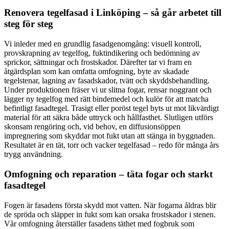
Renovera tegelfasad i Linköping – så går arbetet till
steg för steg
Vi inleder med en grundlig fasadgenomgång: visuell kontroll,
provskrapning av tegelfog, fuktindikering och bedömning av
sprickor, sättningar och frostskador. Därefter tar vi fram en
åtgärdsplan som kan omfatta omfogning, byte av skadade
tegelstenar, lagning av fasadskador, tvätt och skyddsbehandling.
Under produktionen fräser vi ur slitna fogar, rensar noggrant och
lägger ny tegelfog med rätt bindemedel och kulör för att matcha
befintligt fasadtegel. Trasigt eller poröst tegel byts ut mot likvärdigt
material för att säkra både uttryck och hållfasthet. Slutligen utförs
skonsam rengöring och, vid behov, en diffusionsöppen
impregnering som skyddar mot fukt utan att stänga in byggnaden.
Resultatet är en tät, torr och vacker tegelfasad – redo för många års
trygg användning.
Omfogning och reparation – täta fogar och starkt
fasadtegel
Fogen är fasadens första skydd mot vatten. När fogarna åldras blir
de spröda och släpper in fukt som kan orsaka frostskador i stenen.
Vår omfogning återställer fasadens täthet med fogbruk som