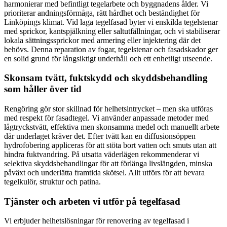
harmonierar med befintligt tegelarbete och byggnadens ålder. Vi
prioriterar andningsförmåga, rätt hårdhet och beständighet för
Linköpings klimat. Vid laga tegelfasad byter vi enskilda tegelstenar
med sprickor, kantspjälkning eller saltutfällningar, och vi stabiliserar
lokala sättningssprickor med armering eller injektering där det
behövs. Denna reparation av fogar, tegelstenar och fasadskador ger
en solid grund för långsiktigt underhåll och ett enhetligt utseende.
Skonsam tvätt, fuktskydd och skyddsbehandling
som håller över tid
Rengöring gör stor skillnad för helhetsintrycket – men ska utföras
med respekt för fasadtegel. Vi använder anpassade metoder med
lågtryckstvätt, effektiva men skonsamma medel och manuellt arbete
där underlaget kräver det. Efter tvätt kan en diffusionsöppen
hydrofobering appliceras för att stöta bort vatten och smuts utan att
hindra fuktvandring. På utsatta väderlägen rekommenderar vi
selektiva skyddsbehandlingar för att förlänga livslängden, minska
påväxt och underlätta framtida skötsel. Allt utförs för att bevara
tegelkulör, struktur och patina.
Tjänster och arbeten vi utför på tegelfasad
Vi erbjuder helhetslösningar för renovering av tegelfasad i