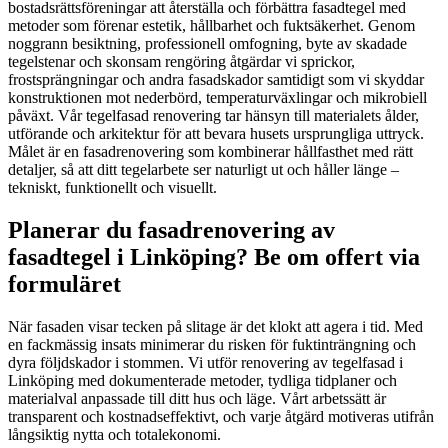
bostadsrättsföreningar att återställa och förbättra fasadtegel med
metoder som förenar estetik, hållbarhet och fuktsäkerhet. Genom
noggrann besiktning, professionell omfogning, byte av skadade
tegelstenar och skonsam rengöring åtgärdar vi sprickor,
frostsprängningar och andra fasadskador samtidigt som vi skyddar
konstruktionen mot nederbörd, temperaturväxlingar och mikrobiell
påväxt. Vår tegelfasad renovering tar hänsyn till materialets ålder,
utförande och arkitektur för att bevara husets ursprungliga uttryck.
Målet är en fasadrenovering som kombinerar hållfasthet med rätt
detaljer, så att ditt tegelarbete ser naturligt ut och håller länge –
tekniskt, funktionellt och visuellt.
Planerar du fasadrenovering av
fasadtegel i Linköping? Be om offert via
formuläret
När fasaden visar tecken på slitage är det klokt att agera i tid. Med
en fackmässig insats minimerar du risken för fuktinträngning och
dyra följdskador i stommen. Vi utför renovering av tegelfasad i
Linköping med dokumenterade metoder, tydliga tidplaner och
materialval anpassade till ditt hus och läge. Vårt arbetssätt är
transparent och kostnadseffektivt, och varje åtgärd motiveras utifrån
långsiktig nytta och totalekonomi.