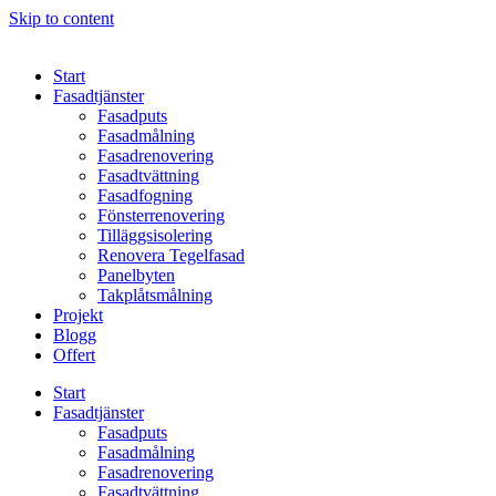
Skip to content
Start
Fasadtjänster
Fasadputs
Fasadmålning
Fasadrenovering
Fasadtvättning
Fasadfogning
Fönsterrenovering
Tilläggsisolering
Renovera Tegelfasad
Panelbyten
Takplåtsmålning
Projekt
Blogg
Offert
Start
Fasadtjänster
Fasadputs
Fasadmålning
Fasadrenovering
Fasadtvättning