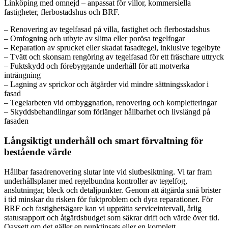
Linköping med omnejd – anpassat för villor, kommersiella
fastigheter, flerbostadshus och BRF.
– Renovering av tegelfasad på villa, fastighet och flerbostadshus
– Omfogning och utbyte av slitna eller porösa tegelfogar
– Reparation av sprucket eller skadat fasadtegel, inklusive tegelbyte
– Tvätt och skonsam rengöring av tegelfasad för ett fräschare uttryck
– Fuktskydd och förebyggande underhåll för att motverka
inträngning
– Lagning av sprickor och åtgärder vid mindre sättningsskador i
fasad
– Tegelarbeten vid ombyggnation, renovering och kompletteringar
– Skyddsbehandlingar som förlänger hållbarhet och livslängd på
fasaden
Långsiktigt underhåll och smart förvaltning för
bestående värde
Hållbar fasadrenovering slutar inte vid slutbesiktning. Vi tar fram
underhållsplaner med regelbundna kontroller av tegelfog,
anslutningar, bleck och detaljpunkter. Genom att åtgärda små brister
i tid minskar du risken för fuktproblem och dyra reparationer. För
BRF och fastighetsägare kan vi upprätta serviceintervall, årlig
statusrapport och åtgärdsbudget som säkrar drift och värde över tid.
Oavsett om det gäller en punktinsats eller en komplett