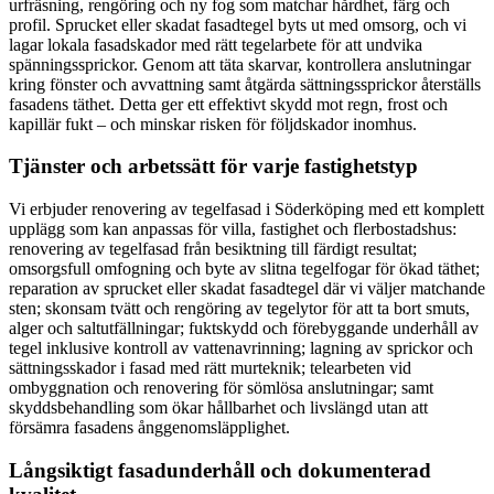
urfräsning, rengöring och ny fog som matchar hårdhet, färg och
profil. Sprucket eller skadat fasadtegel byts ut med omsorg, och vi
lagar lokala fasadskador med rätt tegelarbete för att undvika
spänningssprickor. Genom att täta skarvar, kontrollera anslutningar
kring fönster och avvattning samt åtgärda sättningssprickor återställs
fasadens täthet. Detta ger ett effektivt skydd mot regn, frost och
kapillär fukt – och minskar risken för följdskador inomhus.
Tjänster och arbetssätt för varje fastighetstyp
Vi erbjuder renovering av tegelfasad i Söderköping med ett komplett
upplägg som kan anpassas för villa, fastighet och flerbostadshus:
renovering av tegelfasad från besiktning till färdigt resultat;
omsorgsfull omfogning och byte av slitna tegelfogar för ökad täthet;
reparation av sprucket eller skadat fasadtegel där vi väljer matchande
sten; skonsam tvätt och rengöring av tegelytor för att ta bort smuts,
alger och saltutfällningar; fuktskydd och förebyggande underhåll av
tegel inklusive kontroll av vattenavrinning; lagning av sprickor och
sättningsskador i fasad med rätt murteknik; telearbeten vid
ombyggnation och renovering för sömlösa anslutningar; samt
skyddsbehandling som ökar hållbarhet och livslängd utan att
försämra fasadens ånggenomsläpplighet.
Långsiktigt fasadunderhåll och dokumenterad