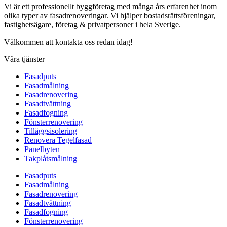
Vi är ett professionellt byggföretag med många års erfarenhet inom
olika typer av fasadrenoveringar. Vi hjälper bostadsrättsföreningar,
fastighetsägare, företag & privatpersoner i hela Sverige.
Välkommen att kontakta oss redan idag!
Våra tjänster
Fasadputs
Fasadmålning
Fasadrenovering
Fasadtvättning
Fasadfogning
Fönsterrenovering
Tilläggsisolering
Renovera Tegelfasad
Panelbyten
Takplåtsmålning
Fasadputs
Fasadmålning
Fasadrenovering
Fasadtvättning
Fasadfogning
Fönsterrenovering