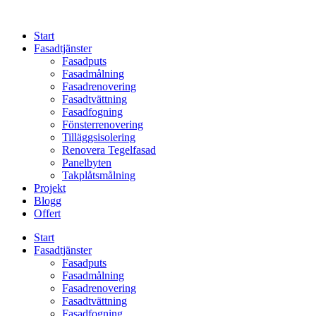
Skip
to
Start
content
Fasadtjänster
Fasadputs
Fasadmålning
Fasadrenovering
Fasadtvättning
Fasadfogning
Fönsterrenovering
Tilläggsisolering
Renovera Tegelfasad
Panelbyten
Takplåtsmålning
Projekt
Blogg
Offert
Start
Fasadtjänster
Fasadputs
Fasadmålning
Fasadrenovering
Fasadtvättning
Fasadfogning