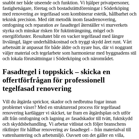
snabbt ner både utseende och funktion. Vi hjälper privatpersoner,
fastighetsägare, företag och bostadsrättsföreningar i Söderköping
med renovering av tegelfasad som kombinerar estetik, hållbarhet och
teknisk precision. Med rätt metodik inom fasadrenovering,
omfogning och reparation av fasadtegel återställer vi murverkets
styrka och minskar risken för fuktinträngning, mögel och
energiförluster. Resultatet blir en vacker tegelfasad med längre
livslängd, lägre underhållskostnad och tryggt skydd året runt. Vårt
arbetssätt är anpassat för både äldre och nyare hus, där vi noggrant
väljer material och tegelarbete som harmonierar med byggnadens stil
och lokala förutsättningar i Söderköping och närområdet.
Fasadtegel i toppskick – skicka en
offertförfrågan för professionell
tegelfasad renovering
Vill du åtgärda sprickor, skador och nedbrutna fogar innan
problemet växer? Med en strukturerad process för tegelfasad
renovering kartlägger vi skicket, tar fram en åtgärdsplan och utför
allt från omfogning och lagning av fasadskador till tvätt, fuktskydd
och skyddsbehandling. Vi arbetar vitlistat och följer branschens
riktlinjer för hållbar renovering av fasadtegel – från materialval till
vattenhantering och arbetsmiljö. Oavsett om det gäller en villa,