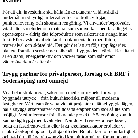
kvalitet
För att din investering ska hålla länge planerar vi långsiktigt
underhåll med tydliga intervaller för kontroll av fogar,
punktrenovering och skonsam rengöring. Vi använder beprövade,
vita-hattens metoder och material som samverkar med fasadtegelns
egenskaper – aldrig täta felprodukter som riskerar att stänga inne
fukt. Efter avslutat arbete får du dokumentation med foton,
materialval och skötselråd. Det gör det lätt att följa upp åtgärder,
planera framtida service och bibehålla byggnadens värde. Resultatet
är en stabil, energieffektiv och vacker fasad som står emot
väderpåverkan år efter år.
Trygg partner för privatperson, företag och BRF i
Söderköping med omnejd
Vi arbetar strukturerat, säkert och med stor respekt för varje
byggnads uttryck – från kulturhistoriska miljöer till moderna
fastigheter. Vårt team är vana vid att projektera i tätbebyggda lägen,
hålla snygga arbetsplatser och tidsätta etapper som stör så lite som
möjligt. Med referenser från liknande projekt i Söderköping kan du
känna dig trygg med kvaliteten. När du vill renovera tegelfasad,
boka en fasadrenovering eller laga tegelfasadskador erbjuder vi
snabb återkoppling och tydliga offerter. Berätta kort om din fastighet
och vad du vill åtgärda – använd kontaktformuläret för att be om