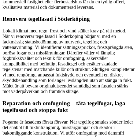
kommersiell fastighet eller flerbostadshus får du en tydlig offert,
kvalitativa material och dokumenterad leverans.
Renovera tegelfasad i Söderköping
Lokalt klimat med regn, frost och vind ställer krav på rätt metod.
När vi renoverar tegelfasad i Söderköping börjar vi med en
fackmässig statusbedömning av murverk, tegelfog och
vattenavrinning. Vi identifierar sättningssprickor, frostsprängda sten,
porösa fogar och missfärgningar. Därefter väljer vi lämplig
fogbrukskvalitet och teknik för omfogning, säkerställer
kompatibilitet med befintligt fasadtegel och ersätter skadade
tegelstenar med matchande kulör och struktur. Slutligen kompletterar
vi med rengöring, anpassat fuktskydd och eventuellt en diskret
skyddsbehandling som förlänger livslängden utan att stänga in fukt.
Målet är att bevara originalutseendet samtidigt som fasaden stärks
mot väderpåverkan och framtida slitage.
Reparation och omfogning – täta tegelfogar, laga
tegelfasad och stoppa fukt
Fogarna är fasadens första försvar. När tegelfog smulas sönder leder
det snabbt till fuktinträngning, missfärgningar och skador i
bakomliggande konstruktion. Vi utför omfogning med dammfri