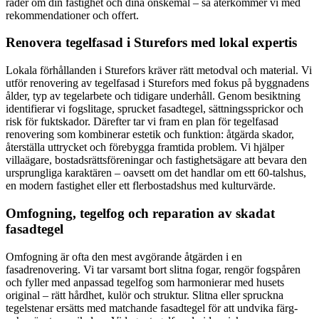
rader om din fastighet och dina önskemål – så återkommer vi med
rekommendationer och offert.
Renovera tegelfasad i Sturefors med lokal expertis
Lokala förhållanden i Sturefors kräver rätt metodval och material. Vi
utför renovering av tegelfasad i Sturefors med fokus på byggnadens
ålder, typ av tegelarbete och tidigare underhåll. Genom besiktning
identifierar vi fogslitage, sprucket fasadtegel, sättningssprickor och
risk för fuktskador. Därefter tar vi fram en plan för tegelfasad
renovering som kombinerar estetik och funktion: åtgärda skador,
återställa uttrycket och förebygga framtida problem. Vi hjälper
villaägare, bostadsrättsföreningar och fastighetsägare att bevara den
ursprungliga karaktären – oavsett om det handlar om ett 60-talshus,
en modern fastighet eller ett flerbostadshus med kulturvärde.
Omfogning, tegelfog och reparation av skadat
fasadtegel
Omfogning är ofta den mest avgörande åtgärden i en
fasadrenovering. Vi tar varsamt bort slitna fogar, rengör fogspåren
och fyller med anpassad tegelfog som harmonierar med husets
original – rätt hårdhet, kulör och struktur. Slitna eller spruckna
tegelstenar ersätts med matchande fasadtegel för att undvika färg-