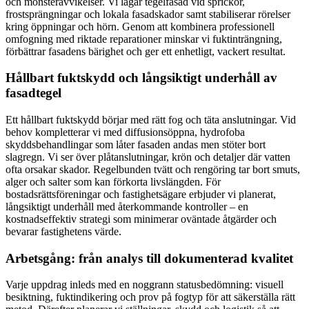
och mönsteravvikelser. Vi lagar tegelfasad vid sprickor,
frostsprängningar och lokala fasadskador samt stabiliserar rörelser
kring öppningar och hörn. Genom att kombinera professionell
omfogning med riktade reparationer minskar vi fuktinträngning,
förbättrar fasadens bärighet och ger ett enhetligt, vackert resultat.
Hållbart fuktskydd och långsiktigt underhåll av
fasadtegel
Ett hållbart fuktskydd börjar med rätt fog och täta anslutningar. Vid
behov kompletterar vi med diffusionsöppna, hydrofoba
skyddsbehandlingar som låter fasaden andas men stöter bort
slagregn. Vi ser över plåtanslutningar, krön och detaljer där vatten
ofta orsakar skador. Regelbunden tvätt och rengöring tar bort smuts,
alger och salter som kan förkorta livslängden. För
bostadsrättsföreningar och fastighetsägare erbjuder vi planerat,
långsiktigt underhåll med återkommande kontroller – en
kostnadseffektiv strategi som minimerar oväntade åtgärder och
bevarar fastighetens värde.
Arbetsgång: från analys till dokumenterad kvalitet
Varje uppdrag inleds med en noggrann statusbedömning: visuell
besiktning, fuktindikering och prov på fogtyp för att säkerställa rätt