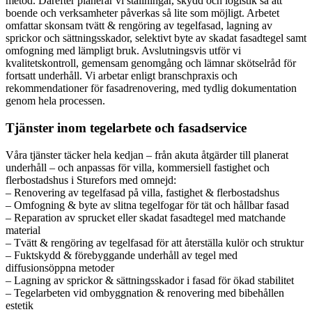
metod. Därefter planerar vi ställningar, skydd och logistik så att
boende och verksamheter påverkas så lite som möjligt. Arbetet
omfattar skonsam tvätt & rengöring av tegelfasad, lagning av
sprickor och sättningsskador, selektivt byte av skadat fasadtegel samt
omfogning med lämpligt bruk. Avslutningsvis utför vi
kvalitetskontroll, gemensam genomgång och lämnar skötselråd för
fortsatt underhåll. Vi arbetar enligt branschpraxis och
rekommendationer för fasadrenovering, med tydlig dokumentation
genom hela processen.
Tjänster inom tegelarbete och fasadservice
Våra tjänster täcker hela kedjan – från akuta åtgärder till planerat
underhåll – och anpassas för villa, kommersiell fastighet och
flerbostadshus i Sturefors med omnejd:
– Renovering av tegelfasad på villa, fastighet & flerbostadshus
– Omfogning & byte av slitna tegelfogar för tät och hållbar fasad
– Reparation av sprucket eller skadat fasadtegel med matchande
material
– Tvätt & rengöring av tegelfasad för att återställa kulör och struktur
– Fuktskydd & förebyggande underhåll av tegel med
diffusionsöppna metoder
– Lagning av sprickor & sättningsskador i fasad för ökad stabilitet
– Tegelarbeten vid ombyggnation & renovering med bibehållen
estetik