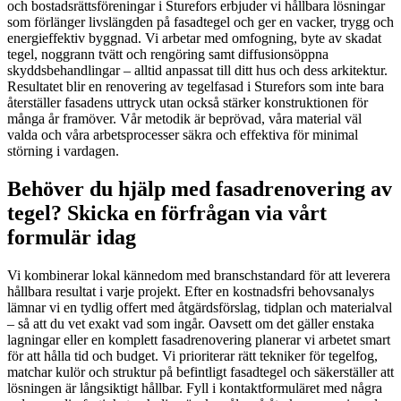
och bostadsrättsföreningar i Sturefors erbjuder vi hållbara lösningar
som förlänger livslängden på fasadtegel och ger en vacker, trygg och
energieffektiv byggnad. Vi arbetar med omfogning, byte av skadat
tegel, noggrann tvätt och rengöring samt diffusionsöppna
skyddsbehandlingar – alltid anpassat till ditt hus och dess arkitektur.
Resultatet blir en renovering av tegelfasad i Sturefors som inte bara
återställer fasadens uttryck utan också stärker konstruktionen för
många år framöver. Vår metodik är beprövad, våra material väl
valda och våra arbetsprocesser säkra och effektiva för minimal
störning i vardagen.
Behöver du hjälp med fasadrenovering av
tegel? Skicka en förfrågan via vårt
formulär idag
Vi kombinerar lokal kännedom med branschstandard för att leverera
hållbara resultat i varje projekt. Efter en kostnadsfri behovsanalys
lämnar vi en tydlig offert med åtgärdsförslag, tidplan och materialval
– så att du vet exakt vad som ingår. Oavsett om det gäller enstaka
lagningar eller en komplett fasadrenovering planerar vi arbetet smart
för att hålla tid och budget. Vi prioriterar rätt tekniker för tegelfog,
matchar kulör och struktur på befintligt fasadtegel och säkerställer att
lösningen är långsiktigt hållbar. Fyll i kontaktformuläret med några