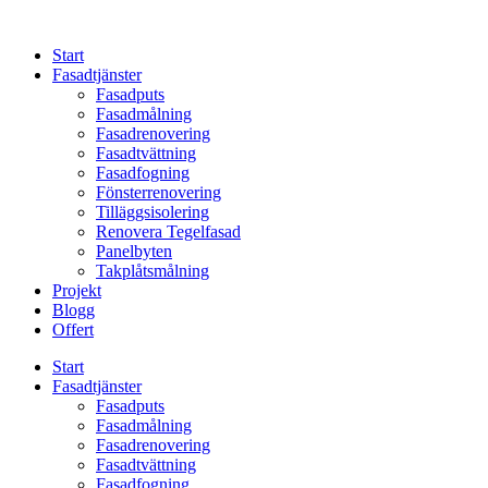
Skip
to
Start
content
Fasadtjänster
Fasadputs
Fasadmålning
Fasadrenovering
Fasadtvättning
Fasadfogning
Fönsterrenovering
Tilläggsisolering
Renovera Tegelfasad
Panelbyten
Takplåtsmålning
Projekt
Blogg
Offert
Start
Fasadtjänster
Fasadputs
Fasadmålning
Fasadrenovering
Fasadtvättning
Fasadfogning