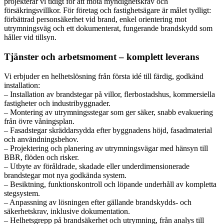
projekterar vi tidigt för att möta myndighetskrav och
försäkringsvillkor. För företag och fastighetsägare är målet tydligt:
förbättrad personsäkerhet vid brand, enkel orientering mot
utrymningsväg och ett dokumenterat, fungerande brandskydd som
håller vid tillsyn.
Tjänster och arbetsmoment – komplett leverans
Vi erbjuder en helhetslösning från första idé till färdig, godkänd
installation:
– Installation av brandstegar på villor, flerbostadshus, kommersiella
fastigheter och industribyggnader.
– Montering av utrymningsstegar som ger säker, snabb evakuering
från övre våningsplan.
– Fasadstegar skräddarsydda efter byggnadens höjd, fasadmaterial
och användningsbehov.
– Projektering och planering av utrymningsvägar med hänsyn till
BBR, flöden och risker.
– Utbyte av föråldrade, skadade eller underdimensionerade
brandstegar mot nya godkända system.
– Besiktning, funktionskontroll och löpande underhåll av kompletta
stegsystem.
– Anpassning av lösningen efter gällande brandskydds- och
säkerhetskrav, inklusive dokumentation.
– Helhetsgrepp på brandsäkerhet och utrymning, från analys till