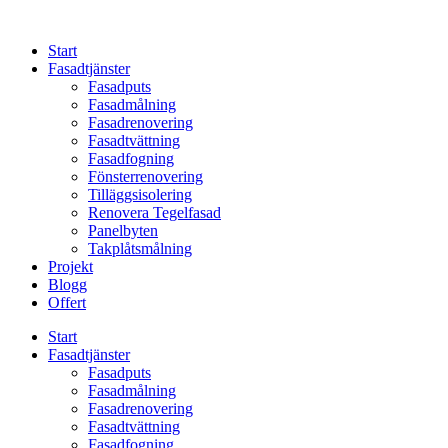
Skip
to
Start
content
Fasadtjänster
Fasadputs
Fasadmålning
Fasadrenovering
Fasadtvättning
Fasadfogning
Fönsterrenovering
Tilläggsisolering
Renovera Tegelfasad
Panelbyten
Takplåtsmålning
Projekt
Blogg
Offert
Start
Fasadtjänster
Fasadputs
Fasadmålning
Fasadrenovering
Fasadtvättning
Fasadfogning