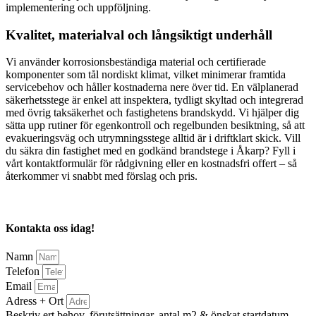
implementering och uppföljning.
Kvalitet, materialval och långsiktigt underhåll
Vi använder korrosionsbeständiga material och certifierade
komponenter som tål nordiskt klimat, vilket minimerar framtida
servicebehov och håller kostnaderna nere över tid. En välplanerad
säkerhetsstege är enkel att inspektera, tydligt skyltad och integrerad
med övrig taksäkerhet och fastighetens brandskydd. Vi hjälper dig
sätta upp rutiner för egenkontroll och regelbunden besiktning, så att
evakueringsväg och utrymningsstege alltid är i driftklart skick. Vill
du säkra din fastighet med en godkänd brandstege i Åkarp? Fyll i
vårt kontaktformulär för rådgivning eller en kostnadsfri offert – så
återkommer vi snabbt med förslag och pris.
Kontakta oss idag!
Namn
Telefon
Email
Adress + Ort
Beskriv ert behov, förutsättningar, antal m2 & önskat startdatum