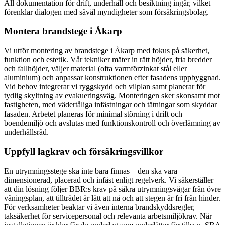
All dokumentation för drift, underhåll och besiktning ingår, vilket
förenklar dialogen med såväl myndigheter som försäkringsbolag.
Montera brandstege i Åkarp
Vi utför montering av brandstege i Åkarp med fokus på säkerhet,
funktion och estetik. Vår tekniker mäter in rätt höjder, fria bredder
och fallhöjder, väljer material (ofta varmförzinkat stål eller
aluminium) och anpassar konstruktionen efter fasadens uppbyggnad.
Vid behov integrerar vi ryggskydd och vilplan samt planerar för
tydlig skyltning av evakueringsväg. Monteringen sker skonsamt mot
fastigheten, med vädertåliga infästningar och tätningar som skyddar
fasaden. Arbetet planeras för minimal störning i drift och
boendemiljö och avslutas med funktionskontroll och överlämning av
underhållsråd.
Uppfyll lagkrav och försäkringsvillkor
En utrymningsstege ska inte bara finnas – den ska vara
dimensionerad, placerad och infäst enligt regelverk. Vi säkerställer
att din lösning följer BBR:s krav på säkra utrymningsvägar från övre
våningsplan, att tillträdet är lätt att nå och att stegen är fri från hinder.
För verksamheter beaktar vi även interna brandskyddsregler,
taksäkerhet för servicepersonal och relevanta arbetsmiljökrav. När