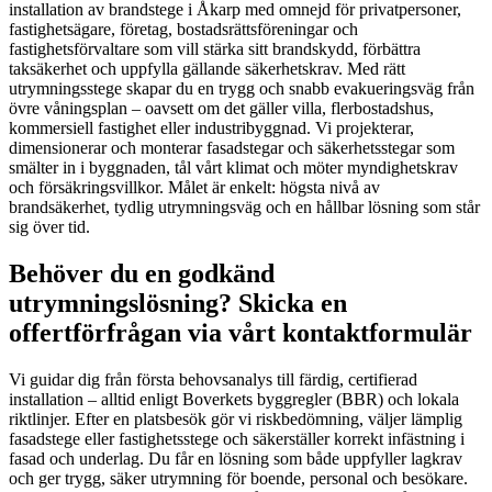
installation av brandstege i Åkarp med omnejd för privatpersoner,
fastighetsägare, företag, bostadsrättsföreningar och
fastighetsförvaltare som vill stärka sitt brandskydd, förbättra
taksäkerhet och uppfylla gällande säkerhetskrav. Med rätt
utrymningsstege skapar du en trygg och snabb evakueringsväg från
övre våningsplan – oavsett om det gäller villa, flerbostadshus,
kommersiell fastighet eller industribyggnad. Vi projekterar,
dimensionerar och monterar fasadstegar och säkerhetsstegar som
smälter in i byggnaden, tål vårt klimat och möter myndighetskrav
och försäkringsvillkor. Målet är enkelt: högsta nivå av
brandsäkerhet, tydlig utrymningsväg och en hållbar lösning som står
sig över tid.
Behöver du en godkänd
utrymningslösning? Skicka en
offertförfrågan via vårt kontaktformulär
Vi guidar dig från första behovsanalys till färdig, certifierad
installation – alltid enligt Boverkets byggregler (BBR) och lokala
riktlinjer. Efter en platsbesök gör vi riskbedömning, väljer lämplig
fasadstege eller fastighetsstege och säkerställer korrekt infästning i
fasad och underlag. Du får en lösning som både uppfyller lagkrav
och ger trygg, säker utrymning för boende, personal och besökare.