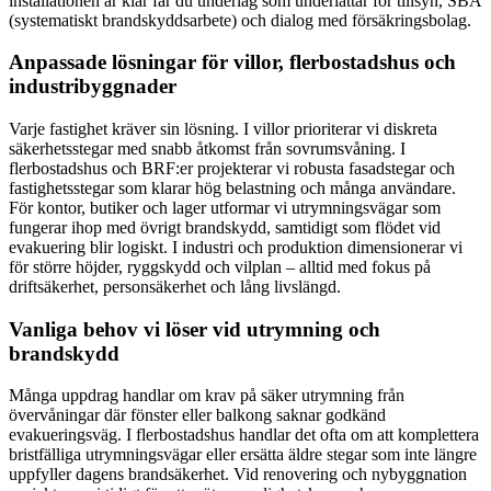
installationen är klar får du underlag som underlättar för tillsyn, SBA
(systematiskt brandskyddsarbete) och dialog med försäkringsbolag.
Anpassade lösningar för villor, flerbostadshus och
industribyggnader
Varje fastighet kräver sin lösning. I villor prioriterar vi diskreta
säkerhetsstegar med snabb åtkomst från sovrumsvåning. I
flerbostadshus och BRF:er projekterar vi robusta fasadstegar och
fastighetsstegar som klarar hög belastning och många användare.
För kontor, butiker och lager utformar vi utrymningsvägar som
fungerar ihop med övrigt brandskydd, samtidigt som flödet vid
evakuering blir logiskt. I industri och produktion dimensionerar vi
för större höjder, ryggskydd och vilplan – alltid med fokus på
driftsäkerhet, personsäkerhet och lång livslängd.
Vanliga behov vi löser vid utrymning och
brandskydd
Många uppdrag handlar om krav på säker utrymning från
övervåningar där fönster eller balkong saknar godkänd
evakueringsväg. I flerbostadshus handlar det ofta om att komplettera
bristfälliga utrymningsvägar eller ersätta äldre stegar som inte längre
uppfyller dagens brandsäkerhet. Vid renovering och nybyggnation