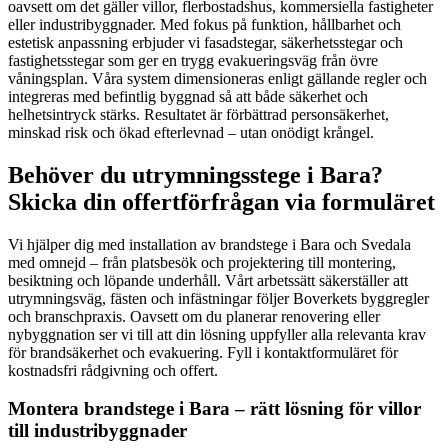
oavsett om det gäller villor, flerbostadshus, kommersiella fastigheter
eller industribyggnader. Med fokus på funktion, hållbarhet och
estetisk anpassning erbjuder vi fasadstegar, säkerhetsstegar och
fastighetsstegar som ger en trygg evakueringsväg från övre
våningsplan. Våra system dimensioneras enligt gällande regler och
integreras med befintlig byggnad så att både säkerhet och
helhetsintryck stärks. Resultatet är förbättrad personsäkerhet,
minskad risk och ökad efterlevnad – utan onödigt krångel.
Behöver du utrymningsstege i Bara?
Skicka din offertförfrågan via formuläret
Vi hjälper dig med installation av brandstege i Bara och Svedala
med omnejd – från platsbesök och projektering till montering,
besiktning och löpande underhåll. Vårt arbetssätt säkerställer att
utrymningsväg, fästen och infästningar följer Boverkets byggregler
och branschpraxis. Oavsett om du planerar renovering eller
nybyggnation ser vi till att din lösning uppfyller alla relevanta krav
för brandsäkerhet och evakuering. Fyll i kontaktformuläret för
kostnadsfri rådgivning och offert.
Montera brandstege i Bara – rätt lösning för villor
till industribyggnader