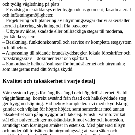
och tydlig vägledning på plats.
– Fasadstegar skräddarsys efter byggnadens geometri, fasadmaterial
och infästningsmöjligheter.
– Projektering och planering av utrymningsvägar där vi säkerställer
korrekt placering, skyltning och fria passager.
– Utbyte av äldre, skadade eller otillräckliga stegar till moderna,
godkända system.
– Besiktning, funktionskontroll och service av kompletta stegsystem
och tillbehör.
– Anpassning till rådande brandskyddsregler, lokala föreskrifter och
försäkringskrav – dokumenterat och spårbart.
– Samordnade helhetslösningar för brandsäkerhet och utrymning
som integreras med ditt övriga skydd.
Kvalitet och taksäkerhet i varje detalj
Våra system byggs för lång livslängd och hög driftsäkerhet. Stabil
vägginfästning, korrekt avstånd från fasad och halkskyddade steg
ger trygg nedstigning. Vid behov kompletterar vi med skyddskorg,
grindar och vilplan för högre höjder, samt samordnar med annan
taksäkerhet som gångbryggor och taksteg. Finish i varmförzinkat
stål eller pulverlack ger motståndskraft mot väder och korrosion,
samtidigt som lösningen smälter in estetiskt. Med planerad tillsyn
och underhåll fortsätter din utrymningsväg att vara säker och