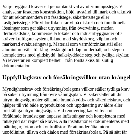
Varje byggnad kräver ett genomtänkt val av utrymningsstege. Vi
analyserar fasadens konstruktion, höjd, avstånd till mark och taknivå
för att rekommendera rätt fasadstege, säkerhetsstege eller
fastighetsstege. För villor fokuserar vi på diskreta och funktionella
lösningar som ger säker utrymning från övervåning, medan
flerbostadshus, kommersiella lokaler och industribyggnader ofta
kräver kraftigare system, ibland med skyddskorg, vilplan och
markerad evakueringsväg. Material som varmförzinkat stål eller
aluminium väljs för lång livslängd och lågt underhåll, och stegen
kompletteras med glidskydd, halkskyddade steg och tydliga skyltar.
Vi levererar en komplett helhet – från första skiss till slutlig
dokumentation.
Uppfyll lagkrav och försäkringsvillkor utan krångel
Myndighetskrav och försäkringsbolagens villkor ställer tydliga krav
på säker utrymning från övre våningsplan. Vi säkerställer att din
utrymningsväg möter gällande brandskydds- och säkerhetskrav, och
hjälper till vid både nyproduktion och uppdatering av äldre eller
bristfälliga utrymningsvägar. Vid renovering kan vi byta ut
föråldrade brandstegar, anpassa infästningar och komplettera med
fallskydd där regler så kräver. Alla installationer dokumenteras med
mätningar, foton och kontrollistor för att underlätta intern
uppföljning, tillsyn och dialog med försäkringsbolag. På så sätt får