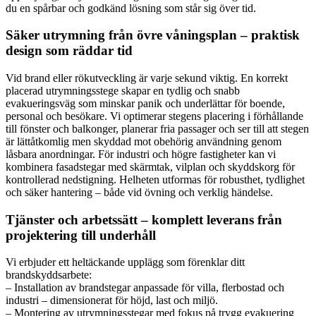
du en spårbar och godkänd lösning som står sig över tid.
Säker utrymning från övre våningsplan – praktisk
design som räddar tid
Vid brand eller rökutveckling är varje sekund viktig. En korrekt
placerad utrymningsstege skapar en tydlig och snabb
evakueringsväg som minskar panik och underlättar för boende,
personal och besökare. Vi optimerar stegens placering i förhållande
till fönster och balkonger, planerar fria passager och ser till att stegen
är lättåtkomlig men skyddad mot obehörig användning genom
låsbara anordningar. För industri och högre fastigheter kan vi
kombinera fasadstegar med skärmtak, vilplan och skyddskorg för
kontrollerad nedstigning. Helheten utformas för robusthet, tydlighet
och säker hantering – både vid övning och verklig händelse.
Tjänster och arbetssätt – komplett leverans från
projektering till underhåll
Vi erbjuder ett heltäckande upplägg som förenklar ditt
brandskyddsarbete:
– Installation av brandstegar anpassade för villa, flerbostad och
industri – dimensionerat för höjd, last och miljö.
– Montering av utrymningsstegar med fokus på trygg evakuering