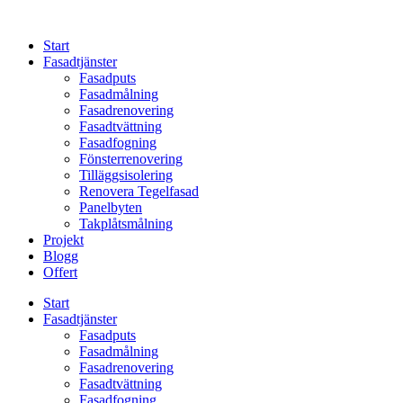
Skip
to
Start
content
Fasadtjänster
Fasadputs
Fasadmålning
Fasadrenovering
Fasadtvättning
Fasadfogning
Fönsterrenovering
Tilläggsisolering
Renovera Tegelfasad
Panelbyten
Takplåtsmålning
Projekt
Blogg
Offert
Start
Fasadtjänster
Fasadputs
Fasadmålning
Fasadrenovering
Fasadtvättning
Fasadfogning