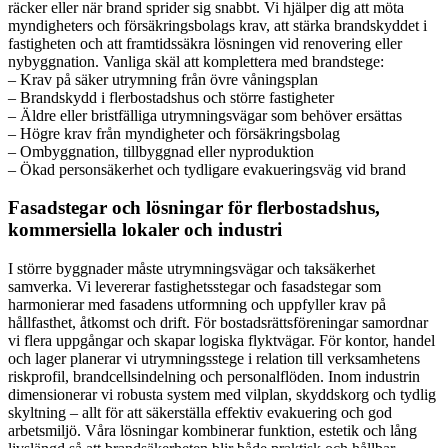
räcker eller när brand sprider sig snabbt. Vi hjälper dig att möta
myndigheters och försäkringsbolags krav, att stärka brandskyddet i
fastigheten och att framtidssäkra lösningen vid renovering eller
nybyggnation. Vanliga skäl att komplettera med brandstege:
– Krav på säker utrymning från övre våningsplan
– Brandskydd i flerbostadshus och större fastigheter
– Äldre eller bristfälliga utrymningsvägar som behöver ersättas
– Högre krav från myndigheter och försäkringsbolag
– Ombyggnation, tillbyggnad eller nyproduktion
– Ökad personsäkerhet och tydligare evakueringsväg vid brand
Fasadstegar och lösningar för flerbostadshus,
kommersiella lokaler och industri
I större byggnader måste utrymningsvägar och taksäkerhet
samverka. Vi levererar fastighetsstegar och fasadstegar som
harmonierar med fasadens utformning och uppfyller krav på
hållfasthet, åtkomst och drift. För bostadsrättsföreningar samordnar
vi flera uppgångar och skapar logiska flyktvägar. För kontor, handel
och lager planerar vi utrymningsstege i relation till verksamhetens
riskprofil, brandcellsindelning och personalflöden. Inom industrin
dimensionerar vi robusta system med vilplan, skyddskorg och tydlig
skyltning – allt för att säkerställa effektiv evakuering och god
arbetsmiljö. Våra lösningar kombinerar funktion, estetik och lång