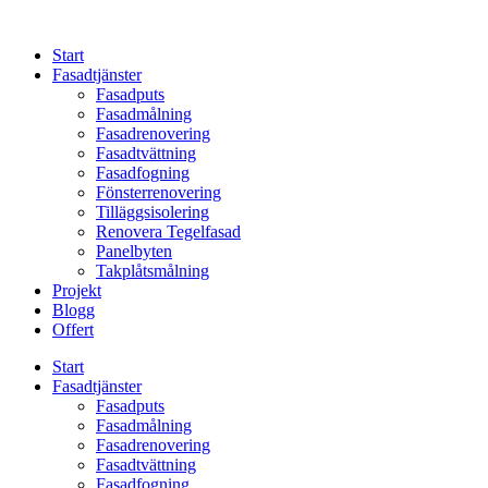
Skip
to
Start
content
Fasadtjänster
Fasadputs
Fasadmålning
Fasadrenovering
Fasadtvättning
Fasadfogning
Fönsterrenovering
Tilläggsisolering
Renovera Tegelfasad
Panelbyten
Takplåtsmålning
Projekt
Blogg
Offert
Start
Fasadtjänster
Fasadputs
Fasadmålning
Fasadrenovering
Fasadtvättning
Fasadfogning