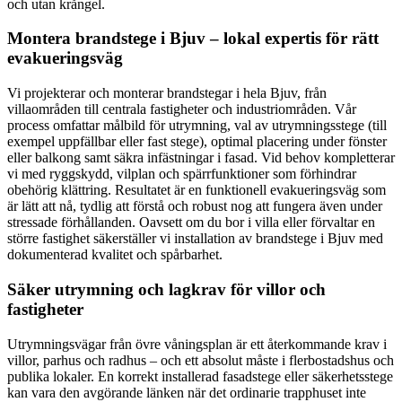
och utan krångel.
Montera brandstege i Bjuv – lokal expertis för rätt
evakueringsväg
Vi projekterar och monterar brandstegar i hela Bjuv, från
villaområden till centrala fastigheter och industriområden. Vår
process omfattar målbild för utrymning, val av utrymningsstege (till
exempel uppfällbar eller fast stege), optimal placering under fönster
eller balkong samt säkra infästningar i fasad. Vid behov kompletterar
vi med ryggskydd, vilplan och spärrfunktioner som förhindrar
obehörig klättring. Resultatet är en funktionell evakueringsväg som
är lätt att nå, tydlig att förstå och robust nog att fungera även under
stressade förhållanden. Oavsett om du bor i villa eller förvaltar en
större fastighet säkerställer vi installation av brandstege i Bjuv med
dokumenterad kvalitet och spårbarhet.
Säker utrymning och lagkrav för villor och
fastigheter
Utrymningsvägar från övre våningsplan är ett återkommande krav i
villor, parhus och radhus – och ett absolut måste i flerbostadshus och
publika lokaler. En korrekt installerad fasadstege eller säkerhetsstege
kan vara den avgörande länken när det ordinarie trapphuset inte