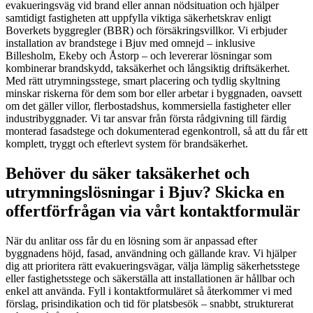
evakueringsväg vid brand eller annan nödsituation och hjälper
samtidigt fastigheten att uppfylla viktiga säkerhetskrav enligt
Boverkets byggregler (BBR) och försäkringsvillkor. Vi erbjuder
installation av brandstege i Bjuv med omnejd – inklusive
Billesholm, Ekeby och Åstorp – och levererar lösningar som
kombinerar brandskydd, taksäkerhet och långsiktig driftsäkerhet.
Med rätt utrymningsstege, smart placering och tydlig skyltning
minskar riskerna för dem som bor eller arbetar i byggnaden, oavsett
om det gäller villor, flerbostadshus, kommersiella fastigheter eller
industribyggnader. Vi tar ansvar från första rådgivning till färdig
monterad fasadstege och dokumenterad egenkontroll, så att du får ett
komplett, tryggt och efterlevt system för brandsäkerhet.
Behöver du säker taksäkerhet och
utrymningslösningar i Bjuv? Skicka en
offertförfrågan via vårt kontaktformulär
När du anlitar oss får du en lösning som är anpassad efter
byggnadens höjd, fasad, användning och gällande krav. Vi hjälper
dig att prioritera rätt evakueringsvägar, välja lämplig säkerhetsstege
eller fastighetsstege och säkerställa att installationen är hållbar och
enkel att använda. Fyll i kontaktformuläret så återkommer vi med
förslag, prisindikation och tid för platsbesök – snabbt, strukturerat