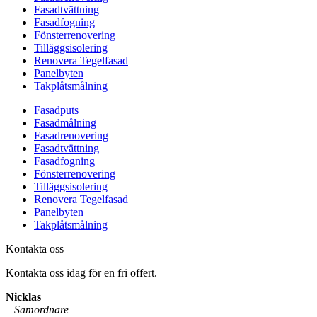
Fasadtvättning
Fasadfogning
Fönsterrenovering
Tilläggsisolering
Renovera Tegelfasad
Panelbyten
Takplåtsmålning
Fasadputs
Fasadmålning
Fasadrenovering
Fasadtvättning
Fasadfogning
Fönsterrenovering
Tilläggsisolering
Renovera Tegelfasad
Panelbyten
Takplåtsmålning
Kontakta oss
Kontakta oss idag för en fri offert.
Nicklas
–
Samordnare