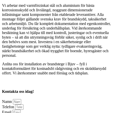
Vi arbetar med varmförzinkat stål och aluminium för bästa
korrosionsskydd och livslängd, noggrant dimensionerade
infästningar samt komponenter från etablerade leverantörer. Alla
montage följer gällande svenska krav för brandskydd, taksäkerhet
och arbetsmiljö. Du får komplett dokumentation med egenkontroller,
underlag för försäkring och underhållsplan. Vid återkommande
besiktning kan vi hjälpa till med kontroll, justeringar och eventuella
byten – så att din utrymningsväg förblir säker, synlig och i drift när
den behövs som mest. Investera i en säkerhetsstege eller
fastighetsstege som ger verklig nytta: tydligare evakueringsväg,
stärkt brandsäkerhet och ökad trygghet för boende, hyresgäster och
personal.
Anlita oss för installation av brandstege i Bjuv – fyll i
kontaktformuläret för kostnadsfri rådgivning och en skräddarsydd
offert. Vi återkommer snabbt med förslag och tidsplan.
Kontakta oss idag!
Namn
Telefon
Email