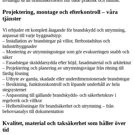
livslängd så att brandsäkerheten blir både praktisk och hållbar.
Projektering, montage och efterkontroll – våra
tjänster
Vi erbjuder ett komplett åtagande för brandskydd och utrymning,
anpassat till varje byggnadstyp:
– Installation av brandstegar på villor, flerbostadshus och
industribyggnader
– Montering av utrymningsstegar som gör evakueringen snabb och
säker
– Fasadstegar skräddarsydda efter höjd, fasadmaterial och arkitektur
– Projektering och planering av utrymningsvägar från ritning till
färdig lösning
– Utbyte av gamla, skadade eller underdimensionerade brandstegar
– Besiktning, funktionskontroll och löpande underhåll av hela
stegsystemet
– Anpassning till gällande brandskydds- och säkerhetskrav i
regelverk och villkor
– Helhetslösningar för brandsäkerhet och utrymning – från
behovsanalys till dokumentation
Kvalitet, material och taksäkerhet som håller över
tid