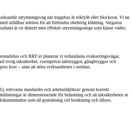
ekundär utrymningsväg när trapphus är rökfyllt eller blockerat. Vi tar
med utfällbar sektion för att förhindra obehörig klättring. Stegarna
ltatet är en diskret men effektiv utrymningsstege som klarar väder,
flerbostadshus och BRF:er planerar vi redundanta evakueringsvägar,
med övrig taksäkerhet, exempelvis takbryggor, gångbryggor och
dagens krav – utan att störa verksamheten i onödan.
R), relevanta standarder och arbetsmiljökrav genom korrekt
infästningar är dimensionerade för belastning och att taksäkerheten är
okumentation som tål granskning vid besiktning och tillsyn.