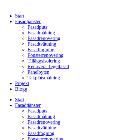
Skip
to
Start
content
Fasadtjänster
Fasadputs
Fasadmålning
Fasadrenovering
Fasadtvättning
Fasadfogning
Fönsterrenovering
Tilläggsisolering
Renovera Tegelfasad
Panelbyten
Takplåtsmålning
Projekt
Blogg
Start
Fasadtjänster
Fasadputs
Fasadmålning
Fasadrenovering
Fasadtvättning
Fasadfogning
Fönsterrenovering