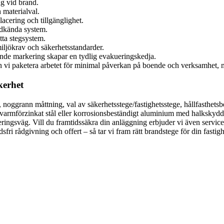
g vid brand.
 materialval.
acering och tillgänglighet.
godkända system.
ta stegsystem.
iljökrav och säkerhetsstandarder.
ande markering skapar en tydlig evakueringskedja.
 vi paketera arbetet för minimal påverkan på boende och verksamhet, med
kerhet
, noggrann måttning, val av säkerhetsstege/fastighetsstege, hållfasthets
armförzinkat stål eller korrosionsbeständigt aluminium med halkskyd
ringsväg. Vill du framtidssäkra din anläggning erbjuder vi även servic
ri rådgivning och offert – så tar vi fram rätt brandstege för din fastigh