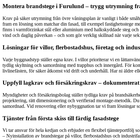
Montera brandstege i Furulund – trygg utrymning fr
Krav på säker utrymning från övre våningsplan är vanligt i både småhu
fram en lösning som matchar din fasad, till exempel fastighetsstege med
finns i varmförzinkat stål eller aluminium med halkskyddade steg och
vind och daglig påverkan – och som gör verklig skillnad när varje se
Lösningar för villor, flerbostadshus, företag och ind
Varje byggnadstyp ställer egna krav. I villor prioriterar vi en lättanv
tydlig skyltning och samordning med trapphus och innergård. För kom
livlinefästen, för säker åtkomst vid drift och underhåll. Har ni äldre e
Uppfyll lagkrav och försäkringskrav – dokumentera
Myndigheter och försäkringsbolag ställer tydliga krav på brandsäkerh
projektering, rätt dimensionering och verifierad montage-metodik. Du f
samordnad. Vid renovering eller nybyggnation tar vi fram lösningar s
Tjänster från första skiss till färdig fasadstege
Vi tar ansvar för hela kedjan och erbjuder en flexibel tjänsteportfölj
– Nyinstallation av brandstegar på villor, flerbostadshus och industrifa