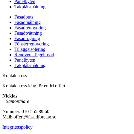
Panelbyten
Takplåtsmålning
Fasadputs
Fasadmålning
Fasadrenovering
Fasadtvättning
Fasadfogning
Fönsterrenovering
Tilläggsisolering
Renovera Tegelfasad
Panelbyten
Takplåtsmålning
Kontakta oss
Kontakta oss idag för en fri offert.
Nicklas
–
Samordnare
Nummer: 010-555 89 60
Mail: offert@fasadforetag.se
Integritetspolicy