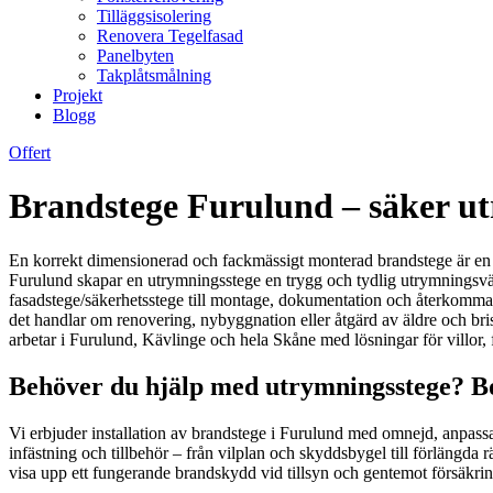
Tilläggsisolering
Renovera Tegelfasad
Panelbyten
Takplåtsmålning
Projekt
Blogg
Offert
Brandstege Furulund – säker u
En korrekt dimensionerad och fackmässigt monterad brandstege är en av
Furulund skapar en utrymningsstege en trygg och tydlig utrymningsväg 
fasadstege/säkerhetsstege till montage, dokumentation och återkommand
det handlar om renovering, nybyggnation eller åtgärd av äldre och brist
arbetar i Furulund, Kävlinge och hela Skåne med lösningar för villor, 
Behöver du hjälp med utrymningsstege? Bok
Vi erbjuder installation av brandstege i Furulund med omnejd, anpass
infästning och tillbehör – från vilplan och skyddsbygel till förlängda
visa upp ett fungerande brandskydd vid tillsyn och gentemot försäkri