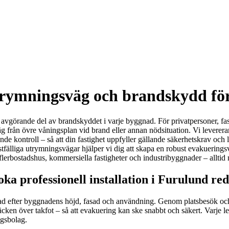
trymningsväg och brandskydd för
görande del av brandskyddet i varje byggnad. För privatpersoner, fastig
från övre våningsplan vid brand eller annan nödsituation. Vi levererar
e kontroll – så att din fastighet uppfyller gällande säkerhetskrav och
fälliga utrymningsvägar hjälper vi dig att skapa en robust evakueringsvä
flerbostadshus, kommersiella fastigheter och industribyggnader – alltid 
a professionell installation i Furulund re
ad efter byggnadens höjd, fasad och användning. Genom platsbesök och 
 räcken över takfot – så att evakuering kan ske snabbt och säkert. Varje
ngsbolag.