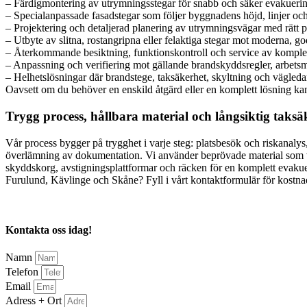
– Färdigmontering av utrymningsstegar för snabb och säker evakuerin
– Specialanpassade fasadstegar som följer byggnadens höjd, linjer och
– Projektering och detaljerad planering av utrymningsvägar med rätt pl
– Utbyte av slitna, rostangripna eller felaktiga stegar mot moderna, 
– Återkommande besiktning, funktionskontroll och service av komplet
– Anpassning och verifiering mot gällande brandskyddsregler, arbetsm
– Helhetslösningar där brandstege, taksäkerhet, skyltning och vägled
Oavsett om du behöver en enskild åtgärd eller en komplett lösning kan
Trygg process, hållbara material och långsiktig taksä
Vår process bygger på trygghet i varje steg: platsbesök och riskanalys
överlämning av dokumentation. Vi använder beprövade material som v
skyddskorg, avstigningsplattformar och räcken för en komplett evakue
Furulund, Kävlinge och Skåne? Fyll i vårt kontaktformulär för kostnadsf
Kontakta oss idag!
Namn
Telefon
Email
Adress + Ort