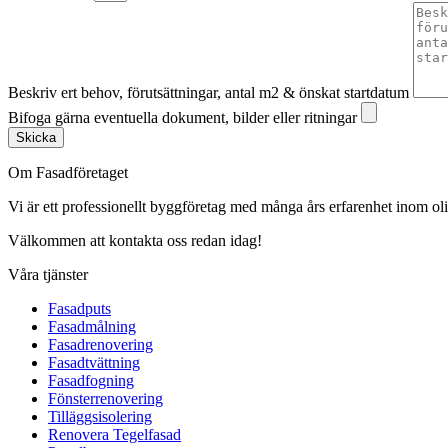
Beskriv ert behov, förutsättningar, antal m2 & önskat startdatum
Bifoga gärna eventuella dokument, bilder eller ritningar
Skicka
Om Fasadföretaget
Vi är ett professionellt byggföretag med många års erfarenhet inom olik
Välkommen att kontakta oss redan idag!
Våra tjänster
Fasadputs
Fasadmålning
Fasadrenovering
Fasadtvättning
Fasadfogning
Fönsterrenovering
Tilläggsisolering
Renovera Tegelfasad