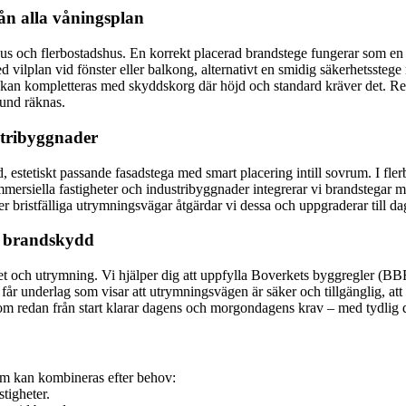
ån alla våningsplan
s och flerbostadshus. En korrekt placerad brandstege fungerar som en s
 vilplan vid fönster eller balkong, alternativt en smidig säkerhetsstege 
 kan kompletteras med skyddskorg där höjd och standard kräver det. Resu
kund räknas.
ustribyggnader
änd, estetiskt passande fasadstega med smart placering intill sovrum. I 
mersiella fastigheter och industribyggnader integrerar vi brandstegar 
ller bristfälliga utrymningsvägar åtgärdar vi dessa och uppgraderar till 
t brandskydd
et och utrymning. Vi hjälper dig att uppfylla Boverkets byggregler (BB
år underlag som visar att utrymningsvägen är säker och tillgänglig, att 
om redan från start klarar dagens och morgondagens krav – med tydlig d
 som kan kombineras efter behov:
stigheter.