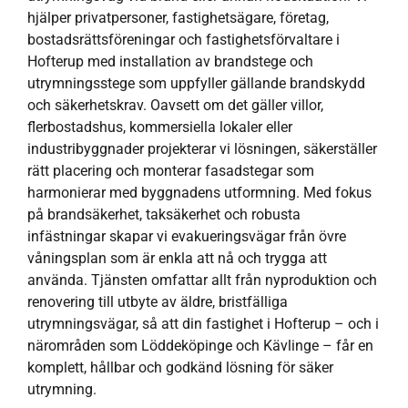
hjälper privatpersoner, fastighetsägare, företag,
bostadsrättsföreningar och fastighetsförvaltare i
Hofterup med installation av brandstege och
utrymningsstege som uppfyller gällande brandskydd
och säkerhetskrav. Oavsett om det gäller villor,
flerbostadshus, kommersiella lokaler eller
industribyggnader projekterar vi lösningen, säkerställer
rätt placering och monterar fasadstegar som
harmonierar med byggnadens utformning. Med fokus
på brandsäkerhet, taksäkerhet och robusta
infästningar skapar vi evakueringsvägar från övre
våningsplan som är enkla att nå och trygga att
använda. Tjänsten omfattar allt från nyproduktion och
renovering till utbyte av äldre, bristfälliga
utrymningsvägar, så att din fastighet i Hofterup – och i
närområden som Löddeköpinge och Kävlinge – får en
komplett, hållbar och godkänd lösning för säker
utrymning.