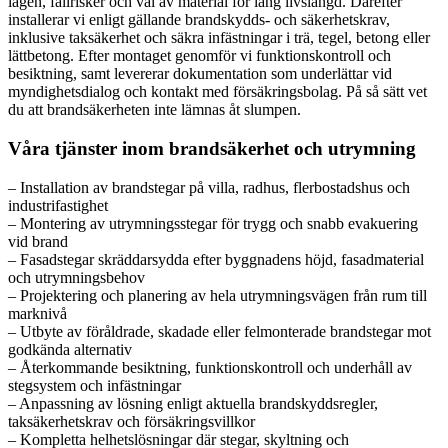
lägen, fallrisker och val av material för lång livslängd. Därefter
installerar vi enligt gällande brandskydds- och säkerhetskrav,
inklusive taksäkerhet och säkra infästningar i trä, tegel, betong eller
lättbetong. Efter montaget genomför vi funktionskontroll och
besiktning, samt levererar dokumentation som underlättar vid
myndighetsdialog och kontakt med försäkringsbolag. På så sätt vet
du att brandsäkerheten inte lämnas åt slumpen.
Våra tjänster inom brandsäkerhet och utrymning
– Installation av brandstegar på villa, radhus, flerbostadshus och
industrifastighet
– Montering av utrymningsstegar för trygg och snabb evakuering
vid brand
– Fasadstegar skräddarsydda efter byggnadens höjd, fasadmaterial
och utrymningsbehov
– Projektering och planering av hela utrymningsvägen från rum till
marknivå
– Utbyte av föråldrade, skadade eller felmonterade brandstegar mot
godkända alternativ
– Återkommande besiktning, funktionskontroll och underhåll av
stegsystem och infästningar
– Anpassning av lösning enligt aktuella brandskyddsregler,
taksäkerhetskrav och försäkringsvillkor
– Kompletta helhetslösningar där stegar, skyltning och