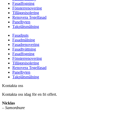
Fasadfogning
Fönsterrenovering
Tilläggsisolering
Renovera Tegelfasad
Panelbyten
Takplåtsmålning
Fasadputs
Fasadmålning
Fasadrenovering
Fasadtvättning
Fasadfogning
Fönsterrenovering
Tilläggsisolering
Renovera Tegelfasad
Panelbyten
Takplåtsmålning
Kontakta oss
Kontakta oss idag för en fri offert.
Nicklas
–
Samordnare