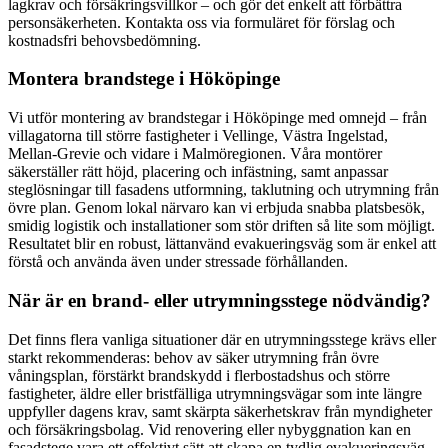
lagkrav och försäkringsvillkor – och gör det enkelt att förbättra
personsäkerheten. Kontakta oss via formuläret för förslag och
kostnadsfri behovsbedömning.
Montera brandstege i Hököpinge
Vi utför montering av brandstegar i Hököpinge med omnejd – från
villagatorna till större fastigheter i Vellinge, Västra Ingelstad,
Mellan-Grevie och vidare i Malmöregionen. Våra montörer
säkerställer rätt höjd, placering och infästning, samt anpassar
steglösningar till fasadens utformning, taklutning och utrymning från
övre plan. Genom lokal närvaro kan vi erbjuda snabba platsbesök,
smidig logistik och installationer som stör driften så lite som möjligt.
Resultatet blir en robust, lättanvänd evakueringsväg som är enkel att
förstå och använda även under stressade förhållanden.
När är en brand- eller utrymningsstege nödvändig?
Det finns flera vanliga situationer där en utrymningsstege krävs eller
starkt rekommenderas: behov av säker utrymning från övre
våningsplan, förstärkt brandskydd i flerbostadshus och större
fastigheter, äldre eller bristfälliga utrymningsvägar som inte längre
uppfyller dagens krav, samt skärpta säkerhetskrav från myndigheter
och försäkringsbolag. Vid renovering eller nybyggnation kan en
fasadstege vara ett effektivt sätt att skapa en tydlig evakueringsväg