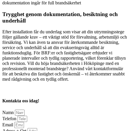
dokumentation ingår för full brandsäkerhet
Trygghet genom dokumentation, besiktning och
underhåll
Efter installation får du underlag som visar att din utrymningsstege
följer gällande krav – ett viktigt stöd för förvaltning, arbetsmiljö och
försäkring. Vi kan även ta ansvar för återkommande besiktning,
service och underhåll så att din evakueringsväg alltid är
funktionsduglig. För BRF:er och fastighetsägare erbjuder vi
planerade intervaller och tydlig rapportering, vilket förenklar tillsyn
och revision. Vill du höja brandsäkerheten i Hököpinge med en
professionellt monterad brandstege? Använd vårt kontaktformulär
för att beskriva din fastighet och önskemål – vi återkommer snabbt
med rådgivning och en tydlig offert.
Kontakta oss idag!
Namn
Telefon
Email
Adress + Ort