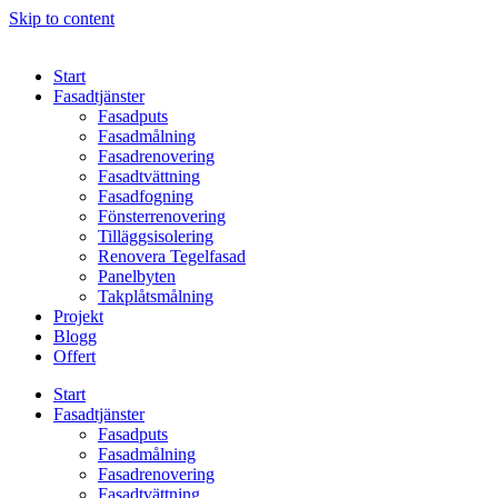
Skip to content
Start
Fasadtjänster
Fasadputs
Fasadmålning
Fasadrenovering
Fasadtvättning
Fasadfogning
Fönsterrenovering
Tilläggsisolering
Renovera Tegelfasad
Panelbyten
Takplåtsmålning
Projekt
Blogg
Offert
Start
Fasadtjänster
Fasadputs
Fasadmålning
Fasadrenovering
Fasadtvättning