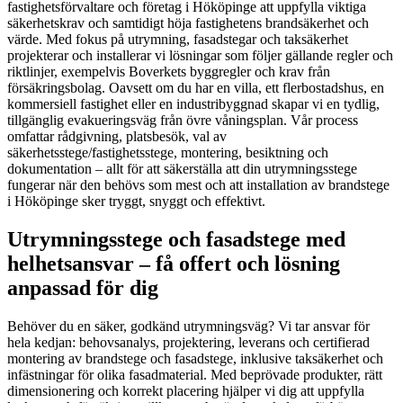
fastighetsförvaltare och företag i Hököpinge att uppfylla viktiga
säkerhetskrav och samtidigt höja fastighetens brandsäkerhet och
värde. Med fokus på utrymning, fasadstegar och taksäkerhet
projekterar och installerar vi lösningar som följer gällande regler och
riktlinjer, exempelvis Boverkets byggregler och krav från
försäkringsbolag. Oavsett om du har en villa, ett flerbostadshus, en
kommersiell fastighet eller en industribyggnad skapar vi en tydlig,
tillgänglig evakueringsväg från övre våningsplan. Vår process
omfattar rådgivning, platsbesök, val av
säkerhetsstege/fastighetsstege, montering, besiktning och
dokumentation – allt för att säkerställa att din utrymningsstege
fungerar när den behövs som mest och att installation av brandstege
i Hököpinge sker tryggt, snyggt och effektivt.
Utrymningsstege och fasadstege med
helhetsansvar – få offert och lösning
anpassad för dig
Behöver du en säker, godkänd utrymningsväg? Vi tar ansvar för
hela kedjan: behovsanalys, projektering, leverans och certifierad
montering av brandstege och fasadstege, inklusive taksäkerhet och
infästningar för olika fasadmaterial. Med beprövade produkter, rätt
dimensionering och korrekt placering hjälper vi dig att uppfylla