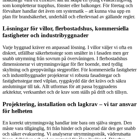
som kompletterar trapphus, fönster eller balkonger. För företag och
förvaltare handlar det även om systematik – att kunna visa upp en
plan för brandsäkerhet, underhåll och efterlevnad av gällande regler.
Lösningar för villor, flerbostadshus, kommersiella
fastigheter och industribyggnader
Varje byggnad kräver en anpassad lösning. I villor väljer vi ofta en
diskret, utfällbar säkerhetsstege som smälter in i fasaden men ger
snabb utrymning från sovrum på övervåningen. I flerbostadshus
dimensionerar vi utrymningsvägar för fler boende, med tydlig
skyltning och greppvänliga stegprofiler. För kommersiella fastigheter
och industribyggnader projekterar vi robusta fasadstegar och
fastighetsstegar med vilplan, ryggskydd där det krävs och säkra
anslutningar till tak. Allt utformas för att passa byggnadens
arkitektur, verksamhet och de krav som ställs på drift och tillsyn.
Projektering, installation och lagkrav – vi tar ansvar
för helheten
En korrekt utrymningsväg handlar inte bara om själva stegen. Den
måste vara tillgänglig, fri från hinder och placerad där den ger snabb
och säker evakuering. Vi analyserar utrymningsstråk, väderutsatta