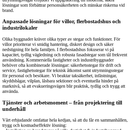
lösningar som förbättrar personsäkerheten och minskar riskerna vid
brand.
Anpassade lösningar för villor, flerbostadshus och
industrilokaler
Olika byggnader kräver olika typer av stegar och funktioner. För
villor prioriterar vi smidig hantering, diskret design och säker
nedstigning för hela familjen. I flerbostadshus fokuserar vi på
kapacitet, tydlig vägledning och robusta fasadstegar som tål frekvent
användning. Kommersiella fastigheter och industribyggnader
behöver ofta kombinerade lösningar: säkerhetsstegar för drift och
service, fastighetsstegar för teknisk åtkomst samt utrymningsstegar
för personal och besökare. Vi beaktar taksäkerhet, infästningar,
skyddsbågar, vilplan, låsbara sektioner och eventuella hinder på
marknivå, så att evakueringsvägen blir praktisk, tydlig och trygg att
använda.
Tjänster och arbetsmoment – från projektering till
underhåll
Vårt erbjudande omfattar hela kedjan, så att du får en sammanhållen,
trygg och kostnadseffektiv lösning: