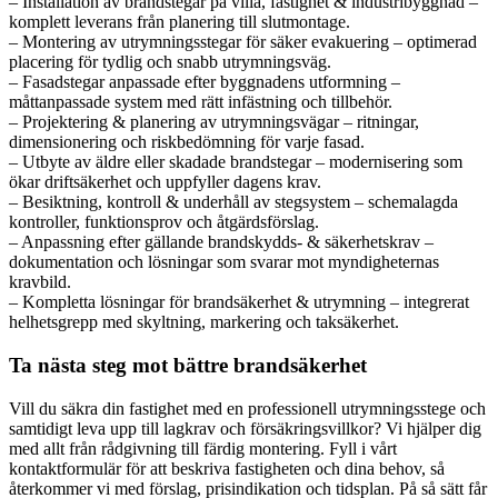
– Installation av brandstegar på villa, fastighet & industribyggnad –
komplett leverans från planering till slutmontage.
– Montering av utrymningsstegar för säker evakuering – optimerad
placering för tydlig och snabb utrymningsväg.
– Fasadstegar anpassade efter byggnadens utformning –
måttanpassade system med rätt infästning och tillbehör.
– Projektering & planering av utrymningsvägar – ritningar,
dimensionering och riskbedömning för varje fasad.
– Utbyte av äldre eller skadade brandstegar – modernisering som
ökar driftsäkerhet och uppfyller dagens krav.
– Besiktning, kontroll & underhåll av stegsystem – schemalagda
kontroller, funktionsprov och åtgärdsförslag.
– Anpassning efter gällande brandskydds- & säkerhetskrav –
dokumentation och lösningar som svarar mot myndigheternas
kravbild.
– Kompletta lösningar för brandsäkerhet & utrymning – integrerat
helhetsgrepp med skyltning, markering och taksäkerhet.
Ta nästa steg mot bättre brandsäkerhet
Vill du säkra din fastighet med en professionell utrymningsstege och
samtidigt leva upp till lagkrav och försäkringsvillkor? Vi hjälper dig
med allt från rådgivning till färdig montering. Fyll i vårt
kontaktformulär för att beskriva fastigheten och dina behov, så
återkommer vi med förslag, prisindikation och tidsplan. På så sätt får