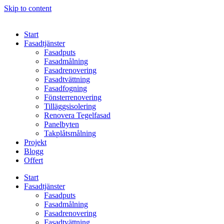
Skip to content
Start
Fasadtjänster
Fasadputs
Fasadmålning
Fasadrenovering
Fasadtvättning
Fasadfogning
Fönsterrenovering
Tilläggsisolering
Renovera Tegelfasad
Panelbyten
Takplåtsmålning
Projekt
Blogg
Offert
Start
Fasadtjänster
Fasadputs
Fasadmålning
Fasadrenovering
Fasadtvättning