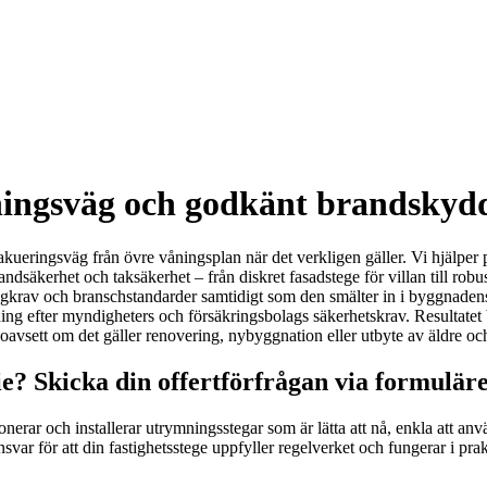
ingsväg och godkänt brandskydd f
kueringsväg från övre våningsplan när det verkligen gäller. Vi hjälper p
 brandsäkerhet och taksäkerhet – från diskret fasadstege för villan till r
 lagkrav och branschstandarder samtidigt som den smälter in i byggnadens
ning efter myndigheters och försäkringsbolags säkerhetskrav. Resultate
avsett om det gäller renovering, nybyggnation eller utbyte av äldre och 
e? Skicka din offertförfrågan via formuläre
erar och installerar utrymningsstegar som är lätta att nå, enkla att anv
svar för att din fastighetsstege uppfyller regelverket och fungerar i p