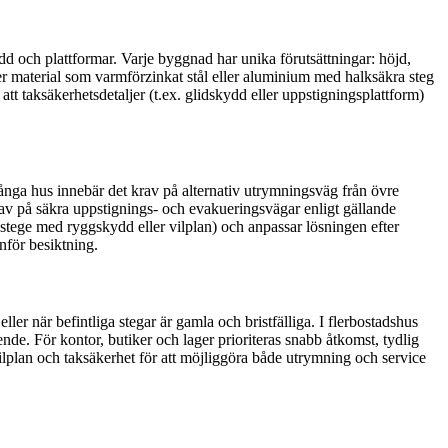
ydd och plattformar. Varje byggnad har unika förutsättningar: höjd,
r material som varmförzinkat stål eller aluminium med halksäkra steg
 att taksäkerhetsdetaljer (t.ex. glidskydd eller uppstigningsplattform)
nga hus innebär det krav på alternativ utrymningsväg från övre
krav på säkra uppstignings- och evakueringsvägar enligt gällande
sadstege med ryggskydd eller vilplan) och anpassar lösningen efter
nför besiktning.
er när befintliga stegar är gamla och bristfälliga. I flerbostadshus
de. För kontor, butiker och lager prioriteras snabb åtkomst, tydlig
lplan och taksäkerhet för att möjliggöra både utrymning och service