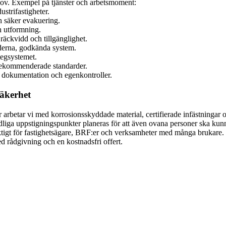
ehov. Exempel på tjänster och arbetsmoment:
ustrifastigheter.
h säker evakuering.
h utformning.
räckvidd och tillgänglighet.
oderna, godkända system.
tegsystemet.
 rekommenderade standarder.
e dokumentation och egenkontroller.
säkerhet
arbetar vi med korrosionsskyddade material, certifierade infästningar 
 tydliga uppstigningspunkter planeras för att även ovana personer ska k
t viktigt för fastighetsägare, BRF:er och verksamheter med många brukare
d rådgivning och en kostnadsfri offert.