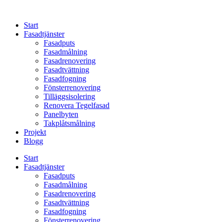
Skip
to
Start
content
Fasadtjänster
Fasadputs
Fasadmålning
Fasadrenovering
Fasadtvättning
Fasadfogning
Fönsterrenovering
Tilläggsisolering
Renovera Tegelfasad
Panelbyten
Takplåtsmålning
Projekt
Blogg
Start
Fasadtjänster
Fasadputs
Fasadmålning
Fasadrenovering
Fasadtvättning
Fasadfogning
Fönsterrenovering