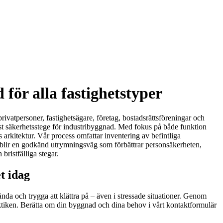
ör alla fastighetstyper
rivatpersoner, fastighetsägare, företag, bostadsrättsföreningar och
obust säkerhetsstege för industribyggnad. Med fokus på både funktion
 arkitektur. Vår process omfattar inventering av befintliga
t blir en godkänd utrymningsväg som förbättrar personsäkerheten,
bristfälliga stegar.
t idag
ända och trygga att klättra på – även i stressade situationer. Genom
raktiken. Berätta om din byggnad och dina behov i vårt kontaktformulär