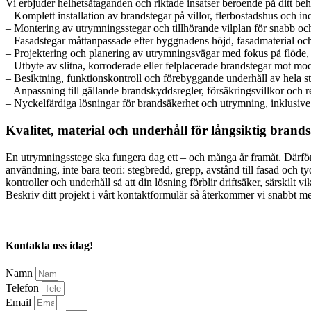
Vi erbjuder helhetsåtaganden och riktade insatser beroende på ditt b
– Komplett installation av brandstegar på villor, flerbostadshus och ind
– Montering av utrymningsstegar och tillhörande vilplan för snabb oc
– Fasadstegar måttanpassade efter byggnadens höjd, fasadmaterial oc
– Projektering och planering av utrymningsvägar med fokus på flöde, 
– Utbyte av slitna, korroderade eller felplacerade brandstegar mot m
– Besiktning, funktionskontroll och förebyggande underhåll av hela s
– Anpassning till gällande brandskyddsregler, försäkringsvillkor och
– Nyckelfärdiga lösningar för brandsäkerhet och utrymning, inklusiv
Kvalitet, material och underhåll för långsiktig brand
En utrymningsstege ska fungera dag ett – och många år framåt. Därför 
användning, inte bara teori: stegbredd, grepp, avstånd till fasad och
kontroller och underhåll så att din lösning förblir driftsäker, särskil
Beskriv ditt projekt i vårt kontaktformulär så återkommer vi snabbt me
Kontakta oss idag!
Namn
Telefon
Email