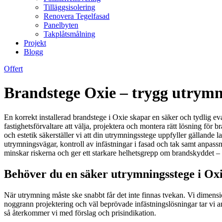
Tilläggsisolering
Renovera Tegelfasad
Panelbyten
Takplåtsmålning
Projekt
Blogg
Offert
Brandstege Oxie – trygg utrymn
En korrekt installerad brandstege i Oxie skapar en säker och tydlig eva
fastighetsförvaltare att välja, projektera och montera rätt lösning för
och estetik säkerställer vi att din utrymningsstege uppfyller gällande
utrymningsvägar, kontroll av infästningar i fasad och tak samt anpass
minskar riskerna och ger ett starkare helhetsgrepp om brandskyddet – o
Behöver du en säker utrymningsstege i Oxi
När utrymning måste ske snabbt får det inte finnas tvekan. Vi dimension
noggrann projektering och väl beprövade infästningslösningar tar vi an
så återkommer vi med förslag och prisindikation.