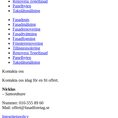
Renovera Tegelfasad
Panelbyten
Takplåtsmålning
Fasadputs
Fasadmålning
Fasadrenovering
Fasadtvättning
Fasadfogning
Fönsterrenovering
Tilläggsisolering
Renovera Tegelfasad
Panelbyten
Takplåtsmålning
Kontakta oss
Kontakta oss idag för en fri offert.
Nicklas
–
Samordnare
Nummer: 010-555 89 60
Mail: offert@fasadforetag.se
Integritetspolicy