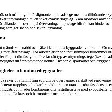
esök och måttning till färdigmonterad fasadstege med alla tillhörande sk
åverkar utformningen av en säker evakueringsväg. Våra montörer använde
förhållande till sovrum på övervåning, att passage blir fri från hinder och
sning som ger snabb och säker utrymning.
rna
tt människor snabbt och säkert kan lämna byggnaden vid brand. För må
ning försvårar passage. För arbetsplatser och industrimiljöer tillkommer 
ler för just din fastighet, föreslår rätt typ av utrymningsstege (t.ex. fa
lighet till återkommande kontroll skapar vi spårbarhet och trygghet i
stigheter och industribyggnader
på säker utrymning från sovrum på övervåning, särskilt vid renovering ell
tterar trapphus och ökar brandsäkerheten utan att störa fasadens utseen
I industribyggnader kombineras ofta fastighetsstege med skyddsbåge, vi
unktionella krav och harmonierar med arkitekturen.