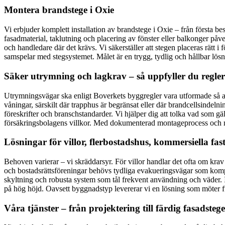
Montera brandstege i Oxie
Vi erbjuder komplett installation av brandstege i Oxie – från första b
fasadmaterial, taklutning och placering av fönster eller balkonger p
och handledare där det krävs. Vi säkerställer att stegen placeras rätt i 
samspelar med stegsystemet. Målet är en trygg, tydlig och hållbar lö
Säker utrymning och lagkrav – så uppfyller du regle
Utrymningsvägar ska enligt Boverkets byggregler vara utformade så a
våningar, särskilt där trapphus är begränsat eller där brandcellsindel
föreskrifter och branschstandarder. Vi hjälper dig att tolka vad som gäl
försäkringsbolagens villkor. Med dokumenterad montageprocess och möj
Lösningar för villor, flerbostadshus, kommersiella fa
Behoven varierar – vi skräddarsyr. För villor handlar det ofta om krav 
och bostadsrättsföreningar behövs tydliga evakueringsvägar som komple
skyltning och robusta system som tål frekvent användning och väder. 
på hög höjd. Oavsett byggnadstyp levererar vi en lösning som möter f
Våra tjänster – från projektering till färdig fasadstege