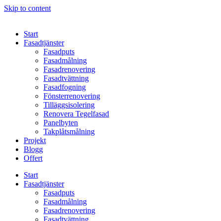
Skip to content
Start
Fasadtjänster
Fasadputs
Fasadmålning
Fasadrenovering
Fasadtvättning
Fasadfogning
Fönsterrenovering
Tilläggsisolering
Renovera Tegelfasad
Panelbyten
Takplåtsmålning
Projekt
Blogg
Offert
Start
Fasadtjänster
Fasadputs
Fasadmålning
Fasadrenovering
Fasadtvättning