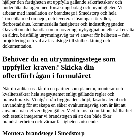
hjälper den fastigheten att uppfylla gällande säkerhetskrav och
underlätta dialogen med försäkringsbolag och myndigheter. Vi
arbetar med installation av brandstege i Smedstorp och hela
Tomelilla med omnejd, och levererar lösningar för villor,
flerbostadshus, kommersiella fastigheter och industribyggnader.
Oavsett om det handlar om renovering, nybyggnation eller att ersätta
en äldre, bristfällig utrymningsväg tar vi ansvar för helheten – från
projektering och val av fasadstege till slutbesiktning och
dokumentation.
Behöver du en utrymningsstege som
uppfyller kraven? Skicka din
offertförfrågan i formuläret
När du anlitar oss får du en partner som planerar, monterar och
kvalitetssäkrar hela stegsystemet enligt gällande regler och
branschpraxis. Vi utgår från byggnadens höjd, fasadmaterial och
användning för att skapa en säker evakueringsväg som är lätt att
använda när det verkligen gäller. Med fokus på funktion, hållbarhet
och estetik integrerar vi brandstegen så att den både ökar
brandsäkerheten och värnar fastighetens utseende.
Montera brandstege i Smedstorp