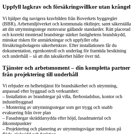
Uppfyll lagkrav och försäkringsvillkor utan krångel
Vi hjälper dig navigera kravbilden från Boverkets byggregler
(BBR), Arbetsmiljöverket och kommunala riktlinjer, samt säkerställa
att din utrymningsstege motsvarar gällande standarder. Rätt placerad
och korrekt monterad brandstege stärker fastighetens brandskydd,
minskar risken för anmärkningar och uppfyller ofta
försäkringsbolagens säkerhetskrav. Efter installationen får du
dokumentation, egenkontroll och underlag för framtida besiktning
och underhåll – så att din taksäkerhet håller över tid.
Tjänster och arbetsmoment – din kompletta partner
från projektering till underhåll
Vi erbjuder en helhetstjänst för brandsäkerhet och utrymning,
anpassad efter byggnad och verksamhet:
– Installation av brandstegar på villa, flerbostadshus, kontor och
industribyggnad
– Montering av utrymningsstegar som ger trygg och snabb
evakuering från övre plan
– Fasadstegar skräddarsydda efter höjd, fasadmaterial och
åtkomstpunkter
– Projektering och planering av utrymningsvägar med fokus på