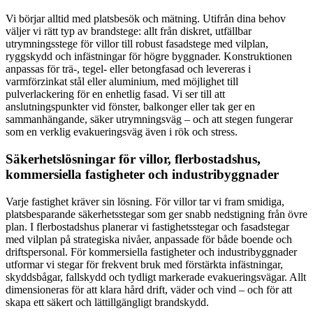
Vi börjar alltid med platsbesök och mätning. Utifrån dina behov
väljer vi rätt typ av brandstege: allt från diskret, utfällbar
utrymningsstege för villor till robust fasadstege med vilplan,
ryggskydd och infästningar för högre byggnader. Konstruktionen
anpassas för trä-, tegel- eller betongfasad och levereras i
varmförzinkat stål eller aluminium, med möjlighet till
pulverlackering för en enhetlig fasad. Vi ser till att
anslutningspunkter vid fönster, balkonger eller tak ger en
sammanhängande, säker utrymningsväg – och att stegen fungerar
som en verklig evakueringsväg även i rök och stress.
Säkerhetslösningar för villor, flerbostadshus,
kommersiella fastigheter och industribyggnader
Varje fastighet kräver sin lösning. För villor tar vi fram smidiga,
platsbesparande säkerhetsstegar som ger snabb nedstigning från övre
plan. I flerbostadshus planerar vi fastighetsstegar och fasadstegar
med vilplan på strategiska nivåer, anpassade för både boende och
driftspersonal. För kommersiella fastigheter och industribyggnader
utformar vi stegar för frekvent bruk med förstärkta infästningar,
skyddsbågar, fallskydd och tydligt markerade evakueringsvägar. Allt
dimensioneras för att klara hård drift, väder och vind – och för att
skapa ett säkert och lättillgängligt brandskydd.