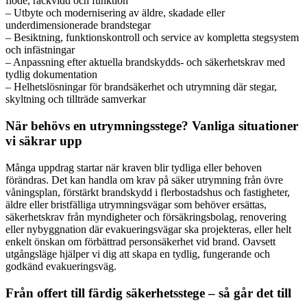
flöde, räckvidd och funktion
– Utbyte och modernisering av äldre, skadade eller
underdimensionerade brandstegar
– Besiktning, funktionskontroll och service av kompletta stegsystem
och infästningar
– Anpassning efter aktuella brandskydds- och säkerhetskrav med
tydlig dokumentation
– Helhetslösningar för brandsäkerhet och utrymning där stegar,
skyltning och tillträde samverkar
När behövs en utrymningsstege? Vanliga situationer
vi säkrar upp
Många uppdrag startar när kraven blir tydliga eller behoven
förändras. Det kan handla om krav på säker utrymning från övre
våningsplan, förstärkt brandskydd i flerbostadshus och fastigheter,
äldre eller bristfälliga utrymningsvägar som behöver ersättas,
säkerhetskrav från myndigheter och försäkringsbolag, renovering
eller nybyggnation där evakueringsvägar ska projekteras, eller helt
enkelt önskan om förbättrad personsäkerhet vid brand. Oavsett
utgångsläge hjälper vi dig att skapa en tydlig, fungerande och
godkänd evakueringsväg.
Från offert till färdig säkerhetsstege – så går det till