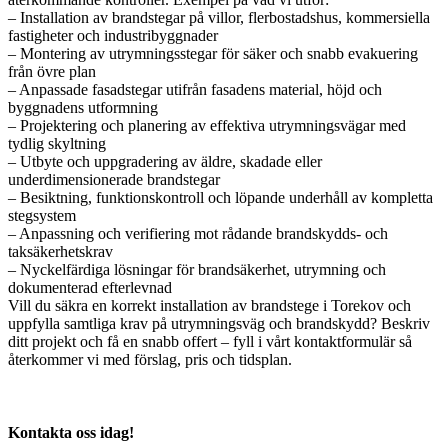
– Installation av brandstegar på villor, flerbostadshus, kommersiella
fastigheter och industribyggnader
– Montering av utrymningsstegar för säker och snabb evakuering
från övre plan
– Anpassade fasadstegar utifrån fasadens material, höjd och
byggnadens utformning
– Projektering och planering av effektiva utrymningsvägar med
tydlig skyltning
– Utbyte och uppgradering av äldre, skadade eller
underdimensionerade brandstegar
– Besiktning, funktionskontroll och löpande underhåll av kompletta
stegsystem
– Anpassning och verifiering mot rådande brandskydds- och
taksäkerhetskrav
– Nyckelfärdiga lösningar för brandsäkerhet, utrymning och
dokumenterad efterlevnad
Vill du säkra en korrekt installation av brandstege i Torekov och
uppfylla samtliga krav på utrymningsväg och brandskydd? Beskriv
ditt projekt och få en snabb offert – fyll i vårt kontaktformulär så
återkommer vi med förslag, pris och tidsplan.
Kontakta oss idag!