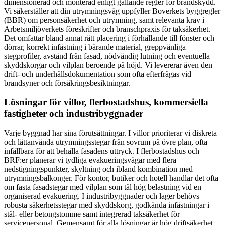
dimensionerad och monterad enligt gällande regler för brandskydd.
Vi säkerställer att din utrymningsväg uppfyller Boverkets byggregler
(BBR) om personsäkerhet och utrymning, samt relevanta krav i
Arbetsmiljöverkets föreskrifter och branschpraxis för taksäkerhet.
Det omfattar bland annat rätt placering i förhållande till fönster och
dörrar, korrekt infästning i bärande material, greppvänliga
stegprofiler, avstånd från fasad, nödvändig lutning och eventuella
skyddskorgar och vilplan beroende på höjd. Vi levererar även den
drift- och underhållsdokumentation som ofta efterfrågas vid
brandsyner och försäkringsbesiktningar.
Lösningar för villor, flerbostadshus, kommersiella
fastigheter och industribyggnader
Varje byggnad har sina förutsättningar. I villor prioriterar vi diskreta
och lättanvända utrymningsstegar från sovrum på övre plan, ofta
infällbara för att behålla fasadens uttryck. I flerbostadshus och
BRF:er planerar vi tydliga evakueringsvägar med flera
nedstigningspunkter, skyltning och ibland kombination med
utrymningsbalkonger. För kontor, butiker och hotell handlar det ofta
om fasta fasadstegar med vilplan som tål hög belastning vid en
organiserad evakuering. I industribyggnader och lager behövs
robusta säkerhetsstegar med skyddskorg, godkända infästningar i
stål- eller betongstomme samt integrerad taksäkerhet för
servicepersonal. Gemensamt för alla lösningar är hög driftsäkerhet,