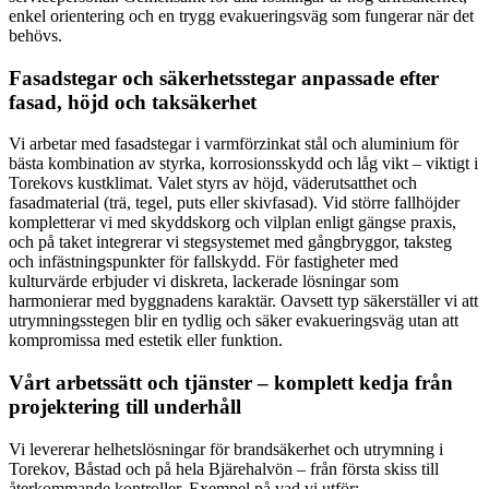
enkel orientering och en trygg evakueringsväg som fungerar när det
behövs.
Fasadstegar och säkerhetsstegar anpassade efter
fasad, höjd och taksäkerhet
Vi arbetar med fasadstegar i varmförzinkat stål och aluminium för
bästa kombination av styrka, korrosionsskydd och låg vikt – viktigt i
Torekovs kustklimat. Valet styrs av höjd, väderutsatthet och
fasadmaterial (trä, tegel, puts eller skivfasad). Vid större fallhöjder
kompletterar vi med skyddskorg och vilplan enligt gängse praxis,
och på taket integrerar vi stegsystemet med gångbryggor, taksteg
och infästningspunkter för fallskydd. För fastigheter med
kulturvärde erbjuder vi diskreta, lackerade lösningar som
harmonierar med byggnadens karaktär. Oavsett typ säkerställer vi att
utrymningsstegen blir en tydlig och säker evakueringsväg utan att
kompromissa med estetik eller funktion.
Vårt arbetssätt och tjänster – komplett kedja från
projektering till underhåll
Vi levererar helhetslösningar för brandsäkerhet och utrymning i
Torekov, Båstad och på hela Bjärehalvön – från första skiss till
återkommande kontroller. Exempel på vad vi utför: