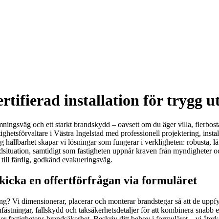
rtifierad installation för trygg
ingsväg och ett starkt brandskydd – oavsett om du äger villa, flerbosta
stighetsförvaltare i Västra Ingelstad med professionell projektering, inst
g hållbarhet skapar vi lösningar som fungerar i verkligheten: robusta, 
situation, samtidigt som fastigheten uppnår kraven från myndigheter oc
till färdig, godkänd evakueringsväg.
skicka en offertförfrågan via formuläret
ng? Vi dimensionerar, placerar och monterar brandstegar så att de uppf
fästningar, fallskydd och taksäkerhetsdetaljer för att kombinera snabb 
er fastighetens brandsäkerhet. Beskriv ditt behov i formuläret – vi åte