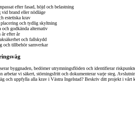
anpassat efter fasad, höjd och belastning
vid brand eller nödläge
h estetiska krav
placering och tydlig skyltning
a och godkända alternativ
år efter år
aksäkerhet och fallskydd
g och tillbehör samverkar
eringsväg
rar byggnaden, bedömer utrymningsflöden och identifierar riskpunkter. D
ion arbetar vi säkert, störningsfritt och dokumenterar varje steg. Avslut
sväg och uppfylla alla krav i Västra Ingelstad? Beskriv ditt projekt i v