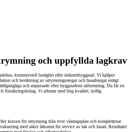
 utrymning och uppfyllda lagkrav
dshus, kommersiell fastighet eller industribyggnad. Vi hjälper
allation och besiktning av utrymningsstegar och fasadstegar enligt
lättillgängliga och anpassade efter byggnadens utformning. Du får en
h försäkringsbolag. Vi arbetar med hög kvalitet, tydlig
yller kraven för utrymning från övre våningsplan och kompletterar
evakuering med säker åtkomst för service av tak och fasad. Resultatet
rkommer med förslag och offertunderlag.