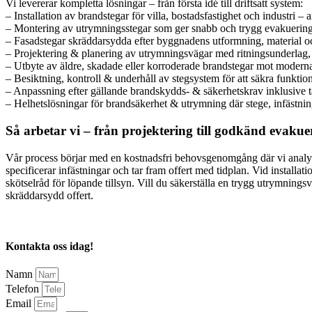
Vi levererar kompletta lösningar – från första idé till driftsatt system:
– Installation av brandstegar för villa, bostadsfastighet och industri – 
– Montering av utrymningsstegar som ger snabb och trygg evakuering 
– Fasadstegar skräddarsydda efter byggnadens utformning, material oc
– Projektering & planering av utrymningsvägar med ritningsunderlag, 
– Utbyte av äldre, skadade eller korroderade brandstegar mot modern
– Besiktning, kontroll & underhåll av stegsystem för att säkra funktion 
– Anpassning efter gällande brandskydds- & säkerhetskrav inklusive t
– Helhetslösningar för brandsäkerhet & utrymning där stege, infästnin
Så arbetar vi – från projektering till godkänd evaku
Vår process börjar med en kostnadsfri behovsgenomgång där vi analyse
specificerar infästningar och tar fram offert med tidplan. Vid installat
skötselråd för löpande tillsyn. Vill du säkerställa en trygg utrymning
skräddarsydd offert.
Kontakta oss idag!
Namn
Telefon
Email