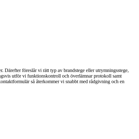
ärefter föreslår vi rätt typ av brandstege eller utrymningsstege,
ningsvis utför vi funktionskontroll och överlämnar protokoll samt
årt kontaktformulär så återkommer vi snabbt med rådgivning och en