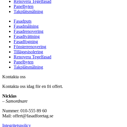
Renovera Tegelfasad
Panelbyten
Takplåtsmålning
Fasadputs
Fasadmålning
Fasadrenovering
Fasadtvättning
Fasadfogning
Fönsterrenovering
Tilläggsisolering
Renovera Tegelfasad
Panelbyten
Takplåtsmålning
Kontakta oss
Kontakta oss idag för en fri offert.
Nicklas
–
Samordnare
Nummer: 010-555 89 60
Mail: offert@fasadforetag.se
Integritetspolicy