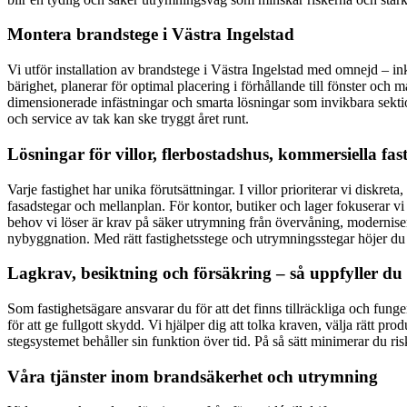
Montera brandstege i Västra Ingelstad
Vi utför installation av brandstege i Västra Ingelstad med omnejd – in
bärighet, planerar för optimal placering i förhållande till fönster och 
dimensionerade infästningar och smarta lösningar som invikbara sekti
och service av tak kan ske tryggt året runt.
Lösningar för villor, flerbostadshus, kommersiella fa
Varje fastighet har unika förutsättningar. I villor prioriterar vi disk
fasadstegar och mellanplan. För kontor, butiker och lager fokuserar vi
behov vi löser är krav på säker utrymning från övervåning, moderniseri
nybyggnation. Med rätt fastighetsstege och utrymningsstegar höjer du 
Lagkrav, besiktning och försäkring – så uppfyller du
Som fastighetsägare ansvarar du för att det finns tillräckliga och fun
för att ge fullgott skydd. Vi hjälper dig att tolka kraven, välja rätt 
stegsystemet behåller sin funktion över tid. På så sätt minimerar du r
Våra tjänster inom brandsäkerhet och utrymning