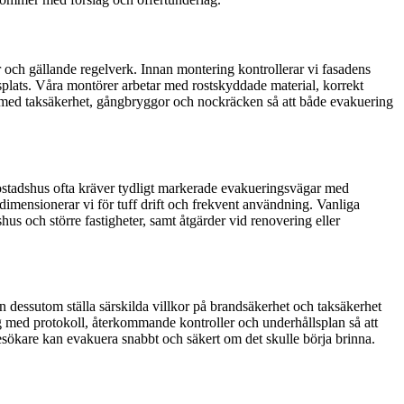
ar och gällande regelverk. Innan montering kontrollerar vi fasadens
ingsplats. Våra montörer arbetar med rostskyddade material, korrekt
e med taksäkerhet, gångbryggor och nockräcken så att både evakuering
erbostadshus ofta kräver tydligt markerade evakueringsvägar med
dimensionerar vi för tuff drift och frekvent användning. Vanliga
us och större fastigheter, samt åtgärder vid renovering eller
n dessutom ställa särskilda villkor på brandsäkerhet och taksäkerhet
ing med protokoll, återkommande kontroller och underhållsplan så att
besökare kan evakuera snabbt och säkert om det skulle börja brinna.