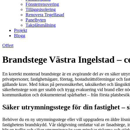
Fönsterrenovering
Tilläggsisolering
Renovera Tegelfasad
Panelbyten
Takplåtsmålning
Projekt
Blogg
Offert
Brandstege Västra Ingelstad – ce
En korrekt monterad brandstege är en avgörande del av en säker utrymn
privatpersoner, fastighetsägare, företag, bostadsrättsföreningar och fa
gällande krav. Med fokus på personsäkerhet, taksäkerhet och långsikti
säkerhetsstege som ger snabb och trygg evakuering vid brand eller nöd
kommunikation och dokumenterad spårbarhet – från första platsbesök 
Säker utrymningsstege för din fastighet – 
Behöver du en ny utrymningsstege eller vill uppgradera en äldre lösni
fastighetens brandskydd. Vår rådgivning omfattar val av fasadstege, in
blir en tydlig och säker utrymningsväg som minskar riskerna och stärk