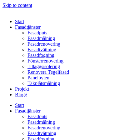
Skip to content
Start
Fasadtjänster
Fasadputs
Fasadmålning
Fasadrenovering
Fasadtvättning
Fasadfogning
Fönsterrenovering
Tilläggsisolering
Renovera Tegelfasad
Panelbyten
Takplåtsmålning
Projekt
Blogg
Start
Fasadtjänster
Fasadputs
Fasadmålning
Fasadrenovering
Fasadtvättning
Fasadfogning