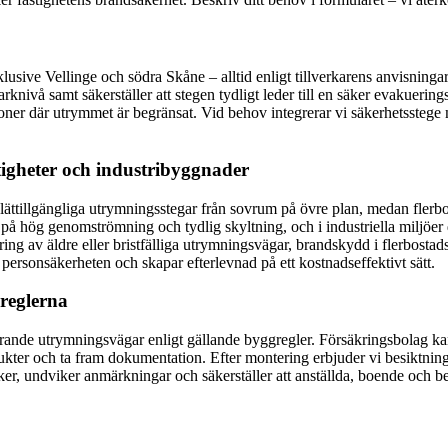
klusive Vellinge och södra Skåne – alltid enligt tillverkarens anvisning
marknivå samt säkerställer att stegen tydligt leder till en säker evakuer
oner där utrymmet är begränsat. Vid behov integrerar vi säkerhetssteg
stigheter och industribyggnader
reta, lättillgängliga utrymningsstegar från sovrum på övre plan, medan fl
 på hög genomströmning och tydlig skyltning, och i industriella miljöer 
ng av äldre eller bristfälliga utrymningsvägar, brandskydd i flerbostadsh
personsäkerheten och skapar efterlevnad på ett kostnadseffektivt sätt.
 reglerna
gerande utrymningsvägar enligt gällande byggregler. Försäkringsbolag ka
produkter och ta fram dokumentation. Efter montering erbjuder vi besiktn
isker, undviker anmärkningar och säkerställer att anställda, boende och 