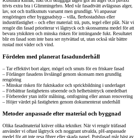
Kustnära klimat, fukt och skuggiga lägen gör att alger och påväxt
trivts extra bra i Glimmingebro. Med vår fasadtvätt avlägsnas alger,
lav, sot och trafiksmuts varsamt men grundligt. Vi anpassar
rengöringen efter byggnadstyp – villa, flerbostadshus eller
industrifastighet – och efter material: trä, puts, tegel eller plåt. När vi
rengör din fasad prioriterar vi lågtryck och skonsamma medel för att
bevara ytskikten och minska risken för inträngande fukt. Resultatet
blir en fasad som inte bara ser nytvättad ut, utan också står bättre
rustad mot väder och vind.
Fördelen med planerat fasadunderhåll
– Tar effektivt bort alger, mögel och smuts för en friskare fasad
– Förlänger fasadens livslängd genom skonsam men grundlig
rengöring
– Minskar risken för fuktskador och sprickbildning i underlaget
– Förbättrar fastighetens utseende och helhetsintryck omedelbart
– Förbereder ytan inför målning, omfogning eller annan renovering
– Höjer värdet på fastigheten genom dokumenterat underhåll
Metoder anpassade efter material och byggnad
Olika fasadmaterial kräver olika tekniker. När vi rengör träfasad
använder vi oftast lågtryck och noggrant utvalda, pH-anpassade
medel för att inte resa fibrer eller skada panel. Putsfasad mår bäst av