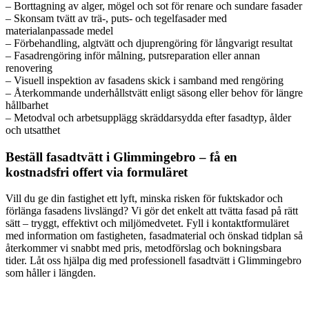
– Borttagning av alger, mögel och sot för renare och sundare fasader
– Skonsam tvätt av trä-, puts- och tegelfasader med
materialanpassade medel
– Förbehandling, algtvätt och djuprengöring för långvarigt resultat
– Fasadrengöring inför målning, putsreparation eller annan
renovering
– Visuell inspektion av fasadens skick i samband med rengöring
– Återkommande underhållstvätt enligt säsong eller behov för längre
hållbarhet
– Metodval och arbetsupplägg skräddarsydda efter fasadtyp, ålder
och utsatthet
Beställ fasadtvätt i Glimmingebro – få en
kostnadsfri offert via formuläret
Vill du ge din fastighet ett lyft, minska risken för fuktskador och
förlänga fasadens livslängd? Vi gör det enkelt att tvätta fasad på rätt
sätt – tryggt, effektivt och miljömedvetet. Fyll i kontaktformuläret
med information om fastigheten, fasadmaterial och önskad tidplan så
återkommer vi snabbt med pris, metodförslag och bokningsbara
tider. Låt oss hjälpa dig med professionell fasadtvätt i Glimmingebro
som håller i längden.