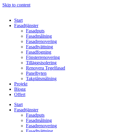
Skip to content
Start
Fasadtjänster
Fasadputs
Fasadmålning
Fasadrenovering
Fasadtvättning
Fasadfogning
Fönsterrenovering
Tilläggsisolering
Renovera Tegelfasad
Panelbyten
Takplåtsmålning
Projekt
Blogg
Offert
Start
Fasadtjänster
Fasadputs
Fasadmålning
Fasadrenovering
Fasadtvättning