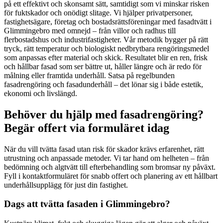
på ett effektivt och skonsamt sätt, samtidigt som vi minskar risken
för fuktskador och onödigt slitage. Vi hjälper privatpersoner,
fastighetsägare, företag och bostadsrättsföreningar med fasadtvätt i
Glimmingebro med omnejd – från villor och radhus till
flerbostadshus och industrifastigheter. Vår metodik bygger på rätt
tryck, rätt temperatur och biologiskt nedbrytbara rengöringsmedel
som anpassas efter material och skick. Resultatet blir en ren, frisk
och hållbar fasad som ser bättre ut, håller längre och är redo för
målning eller framtida underhåll. Satsa på regelbunden
fasadrengöring och fasadunderhåll – det lönar sig i både estetik,
ekonomi och livslängd.
Behöver du hjälp med fasadrengöring?
Begär offert via formuläret idag
När du vill tvätta fasad utan risk för skador krävs erfarenhet, rätt
utrustning och anpassade metoder. Vi tar hand om helheten – från
bedömning och algtvätt till efterbehandling som bromsar ny påväxt.
Fyll i kontaktformuläret för snabb offert och planering av ett hållbart
underhållsupplägg för just din fastighet.
Dags att tvätta fasaden i Glimmingebro?