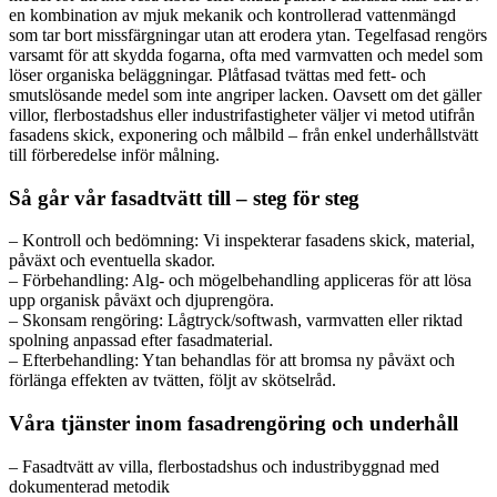
en kombination av mjuk mekanik och kontrollerad vattenmängd
som tar bort missfärgningar utan att erodera ytan. Tegelfasad rengörs
varsamt för att skydda fogarna, ofta med varmvatten och medel som
löser organiska beläggningar. Plåtfasad tvättas med fett- och
smutslösande medel som inte angriper lacken. Oavsett om det gäller
villor, flerbostadshus eller industrifastigheter väljer vi metod utifrån
fasadens skick, exponering och målbild – från enkel underhållstvätt
till förberedelse inför målning.
Så går vår fasadtvätt till – steg för steg
– Kontroll och bedömning: Vi inspekterar fasadens skick, material,
påväxt och eventuella skador.
– Förbehandling: Alg- och mögelbehandling appliceras för att lösa
upp organisk påväxt och djuprengöra.
– Skonsam rengöring: Lågtryck/softwash, varmvatten eller riktad
spolning anpassad efter fasadmaterial.
– Efterbehandling: Ytan behandlas för att bromsa ny påväxt och
förlänga effekten av tvätten, följt av skötselråd.
Våra tjänster inom fasadrengöring och underhåll
– Fasadtvätt av villa, flerbostadshus och industribyggnad med
dokumenterad metodik