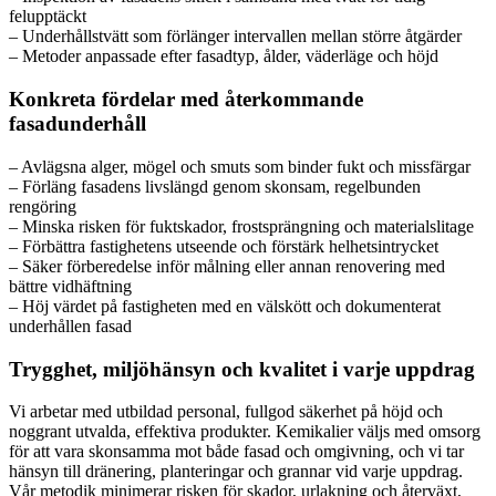
felupptäckt
– Underhållstvätt som förlänger intervallen mellan större åtgärder
– Metoder anpassade efter fasadtyp, ålder, väderläge och höjd
Konkreta fördelar med återkommande
fasadunderhåll
– Avlägsna alger, mögel och smuts som binder fukt och missfärgar
– Förläng fasadens livslängd genom skonsam, regelbunden
rengöring
– Minska risken för fuktskador, frostsprängning och materialslitage
– Förbättra fastighetens utseende och förstärk helhetsintrycket
– Säker förberedelse inför målning eller annan renovering med
bättre vidhäftning
– Höj värdet på fastigheten med en välskött och dokumenterat
underhållen fasad
Trygghet, miljöhänsyn och kvalitet i varje uppdrag
Vi arbetar med utbildad personal, fullgod säkerhet på höjd och
noggrant utvalda, effektiva produkter. Kemikalier väljs med omsorg
för att vara skonsamma mot både fasad och omgivning, och vi tar
hänsyn till dränering, planteringar och grannar vid varje uppdrag.
Vår metodik minimerar risken för skador, urlakning och återväxt,