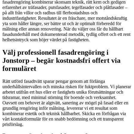
fasadrengöring kombinerar skonsam teknik, rätt kem och gedigen
erfarenhet av träfasader, putsfasader, tegelfasader och plåtfasader –
på allt från villor och radhus till flerbostadshus och
industrifastigheter. Resultatet är en fräschare, mer motståndskraftig
yta som håller längre, ser bättre ut och är optimalt förberedd för
målning eller annan renovering. När du väljer oss får du hållbart
fasadunderhåll med dokumenterad metodik, tydlig offert och ett rent
helhetsintryck som höjer värdet på fastigheten.
Välj professionell fasadrengöring i
Jonstorp – begär kostnadsfri offert via
formuläret
Rätt utförd fasadtvätt sparar pengar genom att förlänga
underhållsintervallen och minska risken för fuktproblem. Vi planerar
arbetet utifrån ert hus eller er fastighets unika förutsättningar och
tidsramar, med minimal störning för boende och verksamhet.
Oavsett om behovet är algtvätt, sanering av mögel på fasad eller en
grundlig rengöring inför målning, levererar vi ett resultat som
kombinerar estetik och teknisk hållbarhet. Skicka en förfrågan via
vårt kontaktformulär för en snabb bedömning och ett transparent
prisförslag.