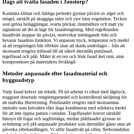
Dags att tvätta fasaden i Jonstorp?
Kustnära klimat och fuktiga perioder gynnar påväxt av alger och
mögel, särskilt på skuggiga sidor och ytor nära vegetation. Tecken
som gröna beläggningar, svarta prickar, rinnmärken och matt yta
signalerar att det är läge för fasadrengöring. Med regelbunden
fasadtvätt stoppar du påväxt, motverkar inträngande fukt och
bevarar fasadens funktion. Vi anpassar tryck, temperatur och medel
så att rengöringen blir effektiv utan att skada underlaget – från att
skonsamt rengöra träfasad till att säkert återställa putsfasad,
tegelfasad och plåt. Målet är en ren och frisk fasad året runt, utan
kompromisser på materialens livslängd.
Metoder anpassade efter fasadmaterial och
byggnadstyp
Varje fasad kräver sin teknik. På trä arbetar vi oftast med lågtryck,
noggrant doserade rengöringsmedel och kontrollerad sköljning för
att undvika fiberresning. Putsfasader rengörs med skonsamma
metoder som hetvatten eller ånga kombinerat med selektiva medel
för att inte öppna putsen i onödan. Tegelfasader kräver särskild
hänsyn till fogar och sugförmåga, medan plåtfasader gynnas av
avfettning och pH-anpassade produkter som återställer glans utan att
påverka ytbehandlingen. Vi utför fasadtvätt på villor, flerbostadshus