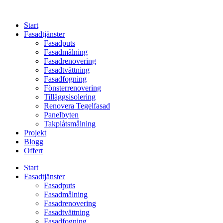
Skip
to
Start
content
Fasadtjänster
Fasadputs
Fasadmålning
Fasadrenovering
Fasadtvättning
Fasadfogning
Fönsterrenovering
Tilläggsisolering
Renovera Tegelfasad
Panelbyten
Takplåtsmålning
Projekt
Blogg
Offert
Start
Fasadtjänster
Fasadputs
Fasadmålning
Fasadrenovering
Fasadtvättning
Fasadfogning