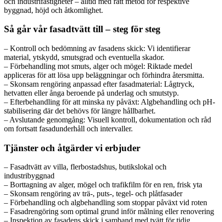
och industrifastigheter – alltid med rätt metod för respektive
byggnad, höjd och åtkomlighet.
Så går vår fasadtvätt till – steg för steg
– Kontroll och bedömning av fasadens skick: Vi identifierar
material, ytskydd, smutsgrad och eventuella skador.
– Förbehandling mot smuts, alger och mögel: Riktade medel
appliceras för att lösa upp beläggningar och förhindra återsmitta.
– Skonsam rengöring anpassad efter fasadmaterial: Lågtryck,
hetvatten eller ånga beroende på underlag och smutstyp.
– Efterbehandling för att minska ny påväxt: Algbehandling och pH-
stabilisering där det behövs för längre hållbarhet.
– Avslutande genomgång: Visuell kontroll, dokumentation och råd
om fortsatt fasadunderhåll och intervaller.
Tjänster och åtgärder vi erbjuder
– Fasadtvätt av villa, flerbostadshus, butikslokal och
industribyggnad
– Borttagning av alger, mögel och trafikfilm för en ren, frisk yta
– Skonsam rengöring av trä-, puts-, tegel- och plåtfasader
– Förbehandling och algbehandling som stoppar påväxt vid roten
– Fasadrengöring som optimal grund inför målning eller renovering
– Inspektion av fasadens skick i samband med tvätt för tidig